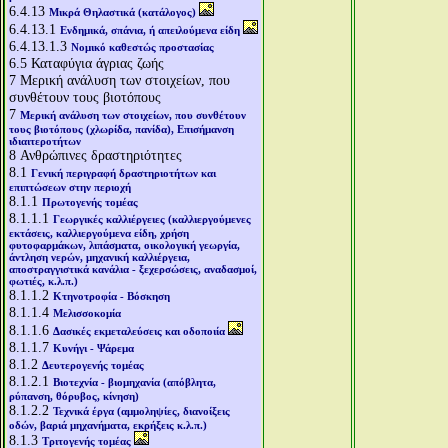
6.4.13
Μικρά Θηλαστικά (κατάλογος)
6.4.13.1
Ενδημικά, σπάνια, ή απειλούμενα είδη
6.4.13.1.3
Νομικό καθεστώς προστασίας
6.5
Καταφύγια άγριας ζωής
7
Μερική ανάλυση των στοιχείων, που
συνθέτουν τους βιοτόπους
7
Μερική ανάλυση των στοιχείων, που συνθέτουν
τους βιοτόπους (χλωρίδα, πανίδα), Επισήμανση
ιδιαιτεροτήτων
8
Ανθρώπινες δραστηριότητες
8.1
Γενική περιγραφή δραστηριοτήτων και
επιπτώσεων στην περιοχή
8.1.1
Πρωτογενής τομέας
8.1.1.1
Γεωργικές καλλιέργειες (καλλιεργούμενες
εκτάσεις, καλλιεργούμενα είδη, χρήση
φυτοφαρμάκων, λιπάσματα, οικολογική γεωργία,
άντληση νερών, μηχανική καλλιέργεια,
αποστραγγιστικά κανάλια - ξεχερσώσεις, αναδασμοί,
φωτιές, κ.λ.π.)
8.1.1.2
Κτηνοτροφία - Βόσκηση
8.1.1.4
Μελισσοκομία
8.1.1.6
Δασικές εκμεταλεύσεις και οδοποιία
8.1.1.7
Κυνήγι - Ψάρεμα
8.1.2
Δευτερογενής τομέας
8.1.2.1
Βιοτεχνία - βιομηχανία (απόβλητα,
ρύπανση, θόρυβος, κίνηση)
8.1.2.2
Τεχνικά έργα (αμμοληψίες, διανοίξεις
οδών, βαριά μηχανήματα, εκρήξεις κ.λ.π.)
8.1.3
Τριτογενής τομέας