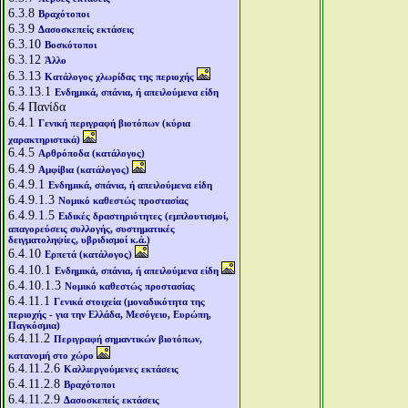
6.3.8
Βραχότοποι
6.3.9
Δασοσκεπείς εκτάσεις
6.3.10
Βοσκότοποι
6.3.12
Άλλο
6.3.13
Κατάλογος χλωρίδας της περιοχής
6.3.13.1
Ενδημικά, σπάνια, ή απειλούμενα είδη
6.4
Πανίδα
6.4.1
Γενική περιγραφή βιοτόπων (κύρια
χαρακτηριστικά)
6.4.5
Αρθρόποδα (κατάλογος)
6.4.9
Αμφίβια (κατάλογος)
6.4.9.1
Ενδημικά, σπάνια, ή απειλούμενα είδη
6.4.9.1.3
Νομικό καθεστώς προστασίας
6.4.9.1.5
Ειδικές δραστηριότητες (εμπλουτισμοί,
απαγορεύσεις συλλογής, συστηματικές
δειγματοληψίες, υβριδισμοί κ.ά.)
6.4.10
Ερπετά (κατάλογος)
6.4.10.1
Ενδημικά, σπάνια, ή απειλούμενα είδη
6.4.10.1.3
Νομικό καθεστώς προστασίας
6.4.11.1
Γενικά στοιχεία (μοναδικότητα της
περιοχής - για την Ελλάδα, Μεσόγειο, Ευρώπη,
Παγκόσμια)
6.4.11.2
Περιγραφή σημαντικών βιοτόπων,
κατανομή στο χώρο
6.4.11.2.6
Καλλιεργούμενες εκτάσεις
6.4.11.2.8
Βραχότοποι
6.4.11.2.9
Δασοσκεπείς εκτάσεις