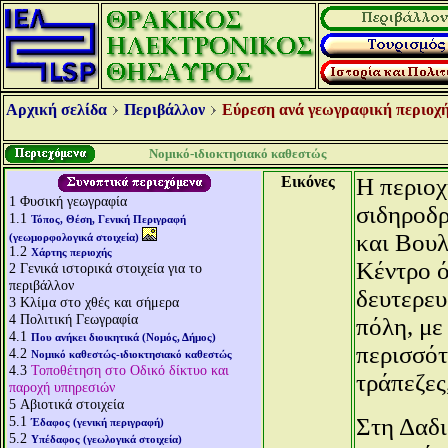
Αρχική σελίδα
Περιβάλλον
Εύρεση ανά γεωγραφική περιοχή
Νομικό-ιδιοκτησιακό καθεστώς
Εικόνες
Η περιοχ
1
Φυσική γεωγραφία
σιδηροδ
1.1
Τόπος, Θέση, Γενική Περιγραφή
και Βουλ
(γεωμορφολογικά στοιχεία)
1.2
Χάρτης περιοχής
Κέντρο ό
2
Γενικά ιστορικά στοιχεία για το
περιβάλλον
δευτερευ
3
Κλίμα στο χθές και σήμερα
4
Πολιτική Γεωγραφία
πόλη, με
4.1
Που ανήκει διοικητικά (Νομός, Δήμος)
περισσότ
4.2
Νομικό καθεστώς-ιδιοκτησιακό καθεστώς
4.3
Τοποθέτηση στο Οδικό δίκτυο και
τράπεζες
παροχή υπηρεσιών
5
Αβιοτικά στοιχεία
5.1
Στη Δαδι
Έδαφος (γενική περιγραφή)
5.2
Υπέδαφος (γεωλογικά στοιχεία)