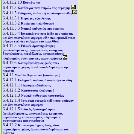
6.4.11.2.10
Βοσκότοποι
6.4.11.3
Κατάλογος των πτηνών της περιοχής
6.4.11.5
Ενδημικά, σπάνια, ή απειλούμενα είδη
6.4.11.5.1
Περιοχές εξάπλωσης
6.4.11.5.2
Κατάσταση πληθυσμού
6.4.11.5.3
Νομικό καθεστώς προστασίας
6.4.11.5.4
Ιστορικά στοιχεία (είδη που υπήρχαν
και δεν απαντώνται σήμερα, είδη που εμφανίζονται
σήμερα ενώ δεν υπήρχαν στο παρελθόν)
6.4.11.5.5
Ειδικές δραστηριότητες
(απελευθερώσεις, απαγορεύσεις κυνηγιού,
δακτυλιώσεις, περιθάλψεις, καταμετρήσεις
πληθυσμών, συστηματικές παρατηρήσεις)
6.4.11.6
Καταφύγια άγριας ζωής στον
παρακείμενο χώρο, άμεσα συνδεδεμένα με την
περιοχή
6.4.12
Μεγάλα Θηλαστικά (κατάλογος)
6.4.12.1
Ενδημικά, σπάνια, ή απειλούμενα είδη
6.4.12.1.1
Περιοχές εξάπλωσης
6.4.12.1.2
Κατάσταση πληθυσμού
6.4.12.1.3
Νομικό καθεστώς προστασίας
6.4.12.1.4
Ιστορικά στοιχεία (είδη που υπήρχαν
και δεν απαντώνται σήμερα)
6.4.12.1.5
Ειδικές δραστηριότητες
(απελευθερώσεις, απαγορεύσεις κυνηγιού,
περιθάλψεις, καταμετρήσεις πληθυσμών,
συστηματικές παρατηρήσεις)
6.4.12.2
Καταφύγια άγριας ζωής στον
παρακείμενο χώρο, άμεσα συνδεδεμένα με τον
βιότοπο