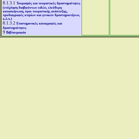
8.1.3.1
Τουρισμός και τουριστικές δραστηριότητες
(ενόχληση διαβιούντων ειδών, ελεύθερη
κατασκήνωση, όριο τουριστικής ανάπτυξης,
προδιαγραφές κτιρίων και γενικών δραστηριοτήτων,
κ.λ.π.)
8.1.3.2
Επιστημονικές καταγραφές και
δραστηριότητες
9
Βιβλιογραφία