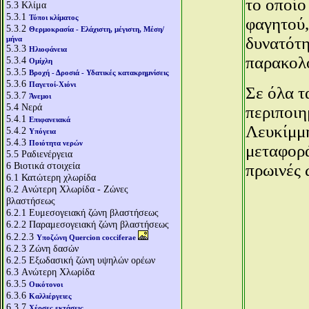
το οποίο
5.3
Κλίμα
5.3.1
Τύποι κλίματος
φαγητού,
5.3.2
Θερμοκρασία - Ελάχιστη, μέγιστη, Μέση/
δυνατότη
μήνα
5.3.3
Ηλιοφάνεια
παρακολ
5.3.4
Ομίχλη
5.3.5
Βροχή - Δροσιά - Υδατικές κατακρημνίσεις
5.3.6
Παγετοί-Χιόνι
Σε όλα τ
5.3.7
Άνεμοι
5.4
Νερά
περιποιη
5.4.1
Επιφανειακά
Λευκίμμη
5.4.2
Υπόγεια
5.4.3
Ποιότητα νερών
μεταφορά
5.5
Ραδιενέργεια
6
Βιοτικά στοιχεία
πρωινές 
6.1
Κατώτερη χλωρίδα
6.2
Aνώτερη Χλωρίδα - Ζώνες
βλαστήσεως
6.2.1
Ευμεσογειακή ζώνη βλαστήσεως
6.2.2
Παραμεσογειακή ζώνη βλαστήσεως
6.2.2.3
Υποζώνη Quercion cocciferae
6.2.3
Ζώνη δασών
6.2.5
Εξωδασική ζώνη υψηλών ορέων
6.3
Aνώτερη Χλωρίδα
6.3.5
Οικότονοι
6.3.6
Καλλιέργειες
6.3.7
Χέρσες εκτάσεις