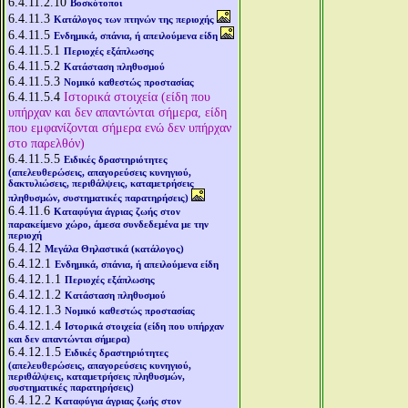
6.4.11.2.10
Βοσκότοποι
6.4.11.3
Κατάλογος των πτηνών της περιοχής
6.4.11.5
Ενδημικά, σπάνια, ή απειλούμενα είδη
6.4.11.5.1
Περιοχές εξάπλωσης
6.4.11.5.2
Κατάσταση πληθυσμού
6.4.11.5.3
Νομικό καθεστώς προστασίας
6.4.11.5.4
Ιστορικά στοιχεία (είδη που
υπήρχαν και δεν απαντώνται σήμερα, είδη
που εμφανίζονται σήμερα ενώ δεν υπήρχαν
στο παρελθόν)
6.4.11.5.5
Ειδικές δραστηριότητες
(απελευθερώσεις, απαγορεύσεις κυνηγιού,
δακτυλιώσεις, περιθάλψεις, καταμετρήσεις
πληθυσμών, συστηματικές παρατηρήσεις)
6.4.11.6
Καταφύγια άγριας ζωής στον
παρακείμενο χώρο, άμεσα συνδεδεμένα με την
περιοχή
6.4.12
Μεγάλα Θηλαστικά (κατάλογος)
6.4.12.1
Ενδημικά, σπάνια, ή απειλούμενα είδη
6.4.12.1.1
Περιοχές εξάπλωσης
6.4.12.1.2
Κατάσταση πληθυσμού
6.4.12.1.3
Νομικό καθεστώς προστασίας
6.4.12.1.4
Ιστορικά στοιχεία (είδη που υπήρχαν
και δεν απαντώνται σήμερα)
6.4.12.1.5
Ειδικές δραστηριότητες
(απελευθερώσεις, απαγορεύσεις κυνηγιού,
περιθάλψεις, καταμετρήσεις πληθυσμών,
συστηματικές παρατηρήσεις)
6.4.12.2
Καταφύγια άγριας ζωής στον