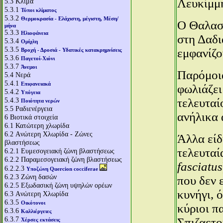
Λευκίμμ
5.3
Κλίμα
5.3.1
Τύποι κλίματος
5.3.2
Θερμοκρασία - Ελάχιστη, μέγιστη, Μέση/
Ο Θαλασ
μήνα
5.3.3
Ηλιοφάνεια
στη Δαδι
5.3.4
Ομίχλη
5.3.5
εμφανίζο
Βροχή - Δροσιά - Υδατικές κατακρημνίσεις
5.3.6
Παγετοί-Χιόνι
5.3.7
Άνεμοι
Παρόμοια
5.4
Νερά
5.4.1
Επιφανειακά
φωλιάζει
5.4.2
Υπόγεια
5.4.3
τελευταί
Ποιότητα νερών
5.5
Ραδιενέργεια
ανήλικα 
6
Βιοτικά στοιχεία
6.1
Κατώτερη χλωρίδα
6.2
Aνώτερη Χλωρίδα - Ζώνες
Άλλα είδ
βλαστήσεως
τελευταία
6.2.1
Ευμεσογειακή ζώνη βλαστήσεως
6.2.2
Παραμεσογειακή ζώνη βλαστήσεως
fasciatus
6.2.2.3
Υποζώνη Quercion cocciferae
6.2.3
Ζώνη δασών
που δεν 
6.2.5
Εξωδασική ζώνη υψηλών ορέων
κυνήγι, 
6.3
Aνώτερη Χλωρίδα
6.3.5
Οικότονοι
κύριοι π
6.3.6
Καλλιέργειες
6.3.7
Σπιζαετο
Χέρσες εκτάσεις