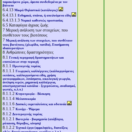
παρακείμενο χώρο, άμεσα συνδεδεμένα με τον
βιότοπο
6.4.13
Μικρά Θηλαστικά (κατάλογος)
6.4.13.1
Ενδημικά, σπάνια, ή απειλούμενα είδη
6.4.13.1.3
Νομικό καθεστώς προστασίας
6.5
Καταφύγια άγριας ζωής
7
Μερική ανάλυση των στοιχείων, που
συνθέτουν τους βιοτόπους
7
Μερική ανάλυση των στοιχείων, που συνθέτουν
τους βιοτόπους (χλωρίδα, πανίδα), Επισήμανση
ιδιαιτεροτήτων
8
Ανθρώπινες δραστηριότητες
8.1
Γενική περιγραφή δραστηριοτήτων και
επιπτώσεων στην περιοχή
8.1.1
Πρωτογενής τομέας
8.1.1.1
Γεωργικές καλλιέργειες (καλλιεργούμενες
εκτάσεις, καλλιεργούμενα είδη, χρήση
φυτοφαρμάκων, λιπάσματα, οικολογική γεωργία,
άντληση νερών, μηχανική καλλιέργεια,
αποστραγγιστικά κανάλια - ξεχερσώσεις, αναδασμοί,
φωτιές, κ.λ.π.)
8.1.1.2
Κτηνοτροφία - Βόσκηση
8.1.1.4
Μελισσοκομία
8.1.1.6
Δασικές εκμεταλεύσεις και οδοποιία
8.1.1.7
Κυνήγι - Ψάρεμα
8.1.2
Δευτερογενής τομέας
8.1.2.1
Βιοτεχνία - βιομηχανία (απόβλητα,
ρύπανση, θόρυβος, κίνηση)
8.1.2.2
Τεχνικά έργα (αμμοληψίες, διανοίξεις
οδών, βαριά μηχανήματα, εκρήξεις κ.λ.π.)