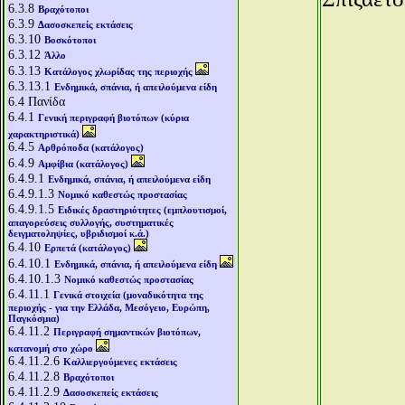
6.3.8
Βραχότοποι
6.3.9
Δασοσκεπείς εκτάσεις
6.3.10
Βοσκότοποι
6.3.12
Άλλο
6.3.13
Κατάλογος χλωρίδας της περιοχής
6.3.13.1
Ενδημικά, σπάνια, ή απειλούμενα είδη
6.4
Πανίδα
6.4.1
Γενική περιγραφή βιοτόπων (κύρια
χαρακτηριστικά)
6.4.5
Αρθρόποδα (κατάλογος)
6.4.9
Αμφίβια (κατάλογος)
6.4.9.1
Ενδημικά, σπάνια, ή απειλούμενα είδη
6.4.9.1.3
Νομικό καθεστώς προστασίας
6.4.9.1.5
Ειδικές δραστηριότητες (εμπλουτισμοί,
απαγορεύσεις συλλογής, συστηματικές
δειγματοληψίες, υβριδισμοί κ.ά.)
6.4.10
Ερπετά (κατάλογος)
6.4.10.1
Ενδημικά, σπάνια, ή απειλούμενα είδη
6.4.10.1.3
Νομικό καθεστώς προστασίας
6.4.11.1
Γενικά στοιχεία (μοναδικότητα της
περιοχής - για την Ελλάδα, Μεσόγειο, Ευρώπη,
Παγκόσμια)
6.4.11.2
Περιγραφή σημαντικών βιοτόπων,
κατανομή στο χώρο
6.4.11.2.6
Καλλιεργούμενες εκτάσεις
6.4.11.2.8
Βραχότοποι
6.4.11.2.9
Δασοσκεπείς εκτάσεις