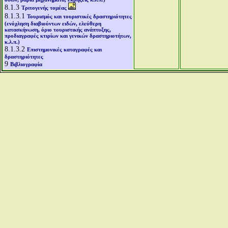
8.1.3
Τριτογενής τομέας
8.1.3.1
Τουρισμός και τουριστικές δραστηριότητες
(ενόχληση διαβιούντων ειδών, ελεύθερη
κατασκήνωση, όριο τουριστικής ανάπτυξης,
προδιαγραφές κτιρίων και γενικών δραστηριοτήτων,
κ.λ.π.)
8.1.3.2
Επιστημονικές καταγραφές και
δραστηριότητες
9
Βιβλιογραφία