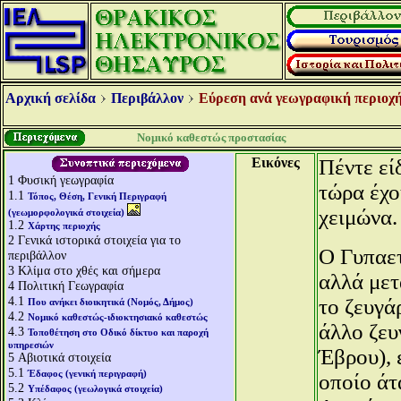
Αρχική σελίδα
Περιβάλλον
Εύρεση ανά γεωγραφική περιοχή
Νομικό καθεστώς προστασίας
Εικόνες
Πέντε εί
1
Φυσική γεωγραφία
τώρα έχο
1.1
Τόπος, Θέση, Γενική Περιγραφή
χειμώνα.
(γεωμορφολογικά στοιχεία)
1.2
Χάρτης περιοχής
2
Γενικά ιστορικά στοιχεία για το
Ο Γυπαετ
περιβάλλον
3
Κλίμα στο χθές και σήμερα
αλλά μετ
4
Πολιτική Γεωγραφία
4.1
το ζευγά
Που ανήκει διοικητικά (Νομός, Δήμος)
4.2
Νομικό καθεστώς-ιδιοκτησιακό καθεστώς
άλλο ζευ
4.3
Τοποθέτηση στο Οδικό δίκτυο και παροχή
υπηρεσιών
Έβρου), 
5
Αβιοτικά στοιχεία
5.1
Έδαφος (γενική περιγραφή)
οποίο άτ
5.2
Υπέδαφος (γεωλογικά στοιχεία)