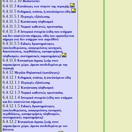
6.4.11.2.10
Βοσκότοποι
6.4.11.3
Κατάλογος των πτηνών της περιοχής
6.4.11.5
Ενδημικά, σπάνια, ή απειλούμενα είδη
6.4.11.5.1
Περιοχές εξάπλωσης
6.4.11.5.2
Κατάσταση πληθυσμού
6.4.11.5.3
Νομικό καθεστώς προστασίας
6.4.11.5.4
Ιστορικά στοιχεία (είδη που υπήρχαν
και δεν απαντώνται σήμερα, είδη που εμφανίζονται
σήμερα ενώ δεν υπήρχαν στο παρελθόν)
6.4.11.5.5
Ειδικές δραστηριότητες
(απελευθερώσεις, απαγορεύσεις κυνηγιού,
δακτυλιώσεις, περιθάλψεις, καταμετρήσεις
πληθυσμών, συστηματικές παρατηρήσεις)
6.4.11.6
Καταφύγια άγριας ζωής στον
παρακείμενο χώρο, άμεσα συνδεδεμένα με την
περιοχή
6.4.12
Μεγάλα Θηλαστικά (κατάλογος)
6.4.12.1
Ενδημικά, σπάνια, ή απειλούμενα είδη
6.4.12.1.1
Περιοχές εξάπλωσης
6.4.12.1.2
Κατάσταση πληθυσμού
6.4.12.1.3
Νομικό καθεστώς προστασίας
6.4.12.1.4
Ιστορικά στοιχεία (είδη που υπήρχαν
και δεν απαντώνται σήμερα)
6.4.12.1.5
Ειδικές δραστηριότητες
(απελευθερώσεις, απαγορεύσεις κυνηγιού,
περιθάλψεις, καταμετρήσεις πληθυσμών,
συστηματικές παρατηρήσεις)
6.4.12.2
Καταφύγια άγριας ζωής στον
παρακείμενο χώρο, άμεσα συνδεδεμένα με τον
βιότοπο