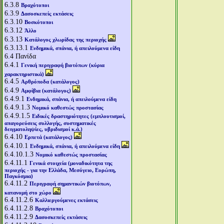
6.3.8
Βραχότοποι
6.3.9
Δασοσκεπείς εκτάσεις
6.3.10
Βοσκότοποι
6.3.12
Άλλο
6.3.13
Κατάλογος χλωρίδας της περιοχής
6.3.13.1
Ενδημικά, σπάνια, ή απειλούμενα είδη
6.4
Πανίδα
6.4.1
Γενική περιγραφή βιοτόπων (κύρια
χαρακτηριστικά)
6.4.5
Αρθρόποδα (κατάλογος)
6.4.9
Αμφίβια (κατάλογος)
6.4.9.1
Ενδημικά, σπάνια, ή απειλούμενα είδη
6.4.9.1.3
Νομικό καθεστώς προστασίας
6.4.9.1.5
Ειδικές δραστηριότητες (εμπλουτισμοί,
απαγορεύσεις συλλογής, συστηματικές
δειγματοληψίες, υβριδισμοί κ.ά.)
6.4.10
Ερπετά (κατάλογος)
6.4.10.1
Ενδημικά, σπάνια, ή απειλούμενα είδη
6.4.10.1.3
Νομικό καθεστώς προστασίας
6.4.11.1
Γενικά στοιχεία (μοναδικότητα της
περιοχής - για την Ελλάδα, Μεσόγειο, Ευρώπη,
Παγκόσμια)
6.4.11.2
Περιγραφή σημαντικών βιοτόπων,
κατανομή στο χώρο
6.4.11.2.6
Καλλιεργούμενες εκτάσεις
6.4.11.2.8
Βραχότοποι
6.4.11.2.9
Δασοσκεπείς εκτάσεις