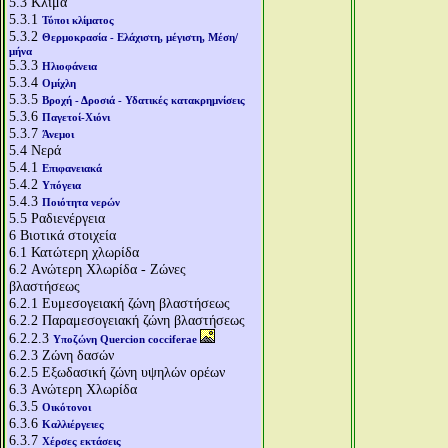
5.3
Κλίμα
5.3.1
Τύποι κλίματος
5.3.2
Θερμοκρασία - Ελάχιστη, μέγιστη, Μέση/
μήνα
5.3.3
Ηλιοφάνεια
5.3.4
Ομίχλη
5.3.5
Βροχή - Δροσιά - Υδατικές κατακρημνίσεις
5.3.6
Παγετοί-Χιόνι
5.3.7
Άνεμοι
5.4
Νερά
5.4.1
Επιφανειακά
5.4.2
Υπόγεια
5.4.3
Ποιότητα νερών
5.5
Ραδιενέργεια
6
Βιοτικά στοιχεία
6.1
Κατώτερη χλωρίδα
6.2
Aνώτερη Χλωρίδα - Ζώνες
βλαστήσεως
6.2.1
Ευμεσογειακή ζώνη βλαστήσεως
6.2.2
Παραμεσογειακή ζώνη βλαστήσεως
6.2.2.3
Υποζώνη Quercion cocciferae
6.2.3
Ζώνη δασών
6.2.5
Εξωδασική ζώνη υψηλών ορέων
6.3
Aνώτερη Χλωρίδα
6.3.5
Οικότονοι
6.3.6
Καλλιέργειες
6.3.7
Χέρσες εκτάσεις