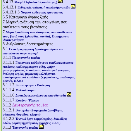
6.4.13
Μικρά Θηλαστικά (κατάλογος)
6.4.13.1
Ενδημικά, σπάνια, ή απειλούμενα είδη
6.4.13.1.3
Νομικό καθεστώς προστασίας
6.5
Καταφύγια άγριας ζωής
7
Μερική ανάλυση των στοιχείων, που
συνθέτουν τους βιοτόπους
7
Μερική ανάλυση των στοιχείων, που συνθέτουν
τους βιοτόπους (χλωρίδα, πανίδα), Επισήμανση
ιδιαιτεροτήτων
8
Ανθρώπινες δραστηριότητες
8.1
Γενική περιγραφή δραστηριοτήτων και
επιπτώσεων στην περιοχή
8.1.1
Πρωτογενής τομέας
8.1.1.1
Γεωργικές καλλιέργειες (καλλιεργούμενες
εκτάσεις, καλλιεργούμενα είδη, χρήση
φυτοφαρμάκων, λιπάσματα, οικολογική γεωργία,
άντληση νερών, μηχανική καλλιέργεια,
αποστραγγιστικά κανάλια - ξεχερσώσεις, αναδασμοί,
φωτιές, κ.λ.π.)
8.1.1.2
Κτηνοτροφία - Βόσκηση
8.1.1.4
Μελισσοκομία
8.1.1.6
Δασικές εκμεταλεύσεις και οδοποιία
8.1.1.7
Κυνήγι - Ψάρεμα
8.1.2
Δευτερογενής τομέας
8.1.2.1
Βιοτεχνία - βιομηχανία (απόβλητα,
ρύπανση, θόρυβος, κίνηση)
8.1.2.2
Τεχνικά έργα (αμμοληψίες, διανοίξεις
οδών, βαριά μηχανήματα, εκρήξεις κ.λ.π.)
8.1.3
Τριτογενής τομέας