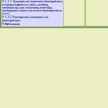
8.1.3.1
Τουρισμός και τουριστικές δραστηριότητες
(ενόχληση διαβιούντων ειδών, ελεύθερη
κατασκήνωση, όριο τουριστικής ανάπτυξης,
προδιαγραφές κτιρίων και γενικών δραστηριοτήτων,
κ.λ.π.)
8.1.3.2
Επιστημονικές καταγραφές και
δραστηριότητες
9
Βιβλιογραφία