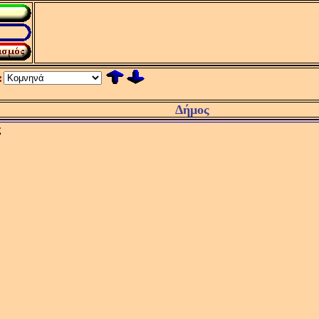
:
Δήμος
ς