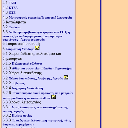
4.1
ΤΑΞΙ
4.2
ΚΤΕΛ
4.3
ΟΣΕ
4.6
Μεταφορικές εταιρείες/Τουριστικά λεωφορεία
5
Καταλύματα
5.2
Ξενώνες
5.3
Διαθέσιμα κρεβάτια εγκεκριμένα από ΕΟΤ, ή
ενοικιαζόμενα διαμερίσματα, ή παραμονή σε
οικογένειες - Αγροτοτουρισμός
6
Τουριστική υποδομή
6
Τουριστική Υποδομή
6.1
Χώροι έκθεσης, πολιτισμού και
δημιουργίας
6.1.5
Πολιτιστικοί σύλλογοι
6.1.9
Αθλητικά σωματεία - Γήπεδα - Γυμναστήρια
6.2
Χώροι διασκέδασης
6.2
Χώροι διασκέδασης, Αναψυχής, Αγορών
6.2.2
Ταβέρνες
6.2.4
Νυχτερινή διασκέδαση
6.2.6
Τοπικά παραδοσιακά προϊόντα, που μπορούν
να αγορασθούν ή να καταναλωθούν
6.3
Χρόνοι λειτουργίας
6.3.1
Ώρες λειτουργίας των καταστημάτων της
τοπικής αγοράς
6.3.2
Ημέρες αργίας
6.3.3
Τοπικές γιορτές (σύντομη περιγραφή, πότε,
διάρκεια, περιεχόμενο)