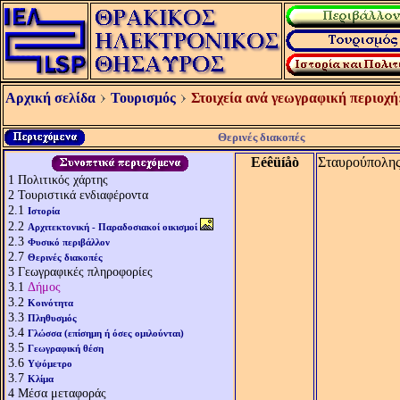
Αρχική σελίδα
Τουρισμός
Στοιχεία ανά γεωγραφική περιοχή
Θερινές διακοπές
Eéêüíåò
Σταυρούπολη
1
Πολιτικός χάρτης
2
Τουριστικά ενδιαφέροντα
2.1
Ιστορία
2.2
Αρχιτεκτονική - Παραδοσιακοί οικισμοί
2.3
Φυσικό περιβάλλον
2.7
Θερινές διακοπές
3
Γεωγραφικές πληροφορίες
3.1
Δήμος
3.2
Κοινότητα
3.3
Πληθυσμός
3.4
Γλώσσα (επίσημη ή όσες ομιλούνται)
3.5
Γεωγραφική θέση
3.6
Υψόμετρο
3.7
Κλίμα
4
Μέσα μεταφοράς