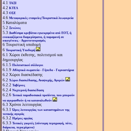
4.1
ΤΑΞΙ
4.2
ΚΤΕΛ
4.3
ΟΣΕ
4.6
Μεταφορικές εταιρείες/Τουριστικά λεωφορεία
5
Καταλύματα
5.2
Ξενώνες
5.3
Διαθέσιμα κρεβάτια εγκεκριμένα από ΕΟΤ, ή
ενοικιαζόμενα διαμερίσματα, ή παραμονή σε
οικογένειες - Αγροτοτουρισμός
6
Τουριστική υποδομή
6
Τουριστική Υποδομή
6.1
Χώροι έκθεσης, πολιτισμού και
δημιουργίας
6.1.5
Πολιτιστικοί σύλλογοι
6.1.9
Αθλητικά σωματεία - Γήπεδα - Γυμναστήρια
6.2
Χώροι διασκέδασης
6.2
Χώροι διασκέδασης, Αναψυχής, Αγορών
6.2.2
Ταβέρνες
6.2.4
Νυχτερινή διασκέδαση
6.2.6
Τοπικά παραδοσιακά προϊόντα, που μπορούν
να αγορασθούν ή να καταναλωθούν
6.3
Χρόνοι λειτουργίας
6.3.1
Ώρες λειτουργίας των καταστημάτων της
τοπικής αγοράς
6.3.2
Ημέρες αργίας
6.3.3
Τοπικές γιορτές (σύντομη περιγραφή, πότε,
διάρκεια, περιεχόμενο)