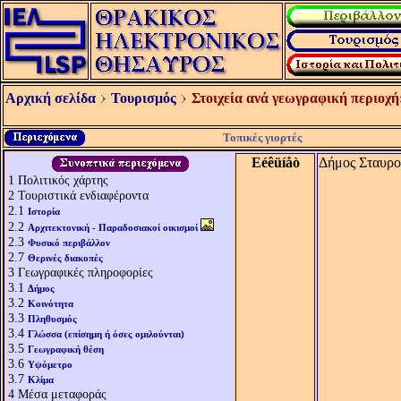
Αρχική σελίδα
Τουρισμός
Στοιχεία ανά γεωγραφική περιοχή
Τοπικές γιορτές
Eéêüíåò
Δήμος Σταυρο
1
Πολιτικός χάρτης
2
Τουριστικά ενδιαφέροντα
2.1
Ιστορία
2.2
Αρχιτεκτονική - Παραδοσιακοί οικισμοί
2.3
Φυσικό περιβάλλον
2.7
Θερινές διακοπές
3
Γεωγραφικές πληροφορίες
3.1
Δήμος
3.2
Κοινότητα
3.3
Πληθυσμός
3.4
Γλώσσα (επίσημη ή όσες ομιλούνται)
3.5
Γεωγραφική θέση
3.6
Υψόμετρο
3.7
Κλίμα
4
Μέσα μεταφοράς