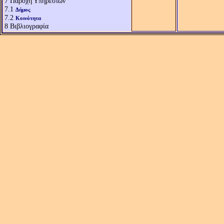
7
Παροχή Υπηρεσιών
7.1
Δήμος
7.2
Κοινότητα
8
Βιβλιογραφία