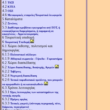
4.1
ΤΑΞΙ
4.2
ΚΤΕΛ
4.3
ΟΣΕ
4.6
Μεταφορικές εταιρείες/Τουριστικά λεωφορεία
5
Καταλύματα
5.2
Ξενώνες
5.3
Διαθέσιμα κρεβάτια εγκεκριμένα από ΕΟΤ, ή
ενοικιαζόμενα διαμερίσματα, ή παραμονή σε
οικογένειες - Αγροτοτουρισμός
6
Τουριστική υποδομή
6
Τουριστική Υποδομή
6.1
Χώροι έκθεσης, πολιτισμού και
δημιουργίας
6.1.5
Πολιτιστικοί σύλλογοι
6.1.9
Αθλητικά σωματεία - Γήπεδα - Γυμναστήρια
6.2
Χώροι διασκέδασης
6.2
Χώροι διασκέδασης, Αναψυχής, Αγορών
6.2.2
Ταβέρνες
6.2.4
Νυχτερινή διασκέδαση
6.2.6
Τοπικά παραδοσιακά προϊόντα, που μπορούν
να αγορασθούν ή να καταναλωθούν
6.3
Χρόνοι λειτουργίας
6.3.1
Ώρες λειτουργίας των καταστημάτων της
τοπικής αγοράς
6.3.2
Ημέρες αργίας
6.3.3
Τοπικές γιορτές (σύντομη περιγραφή, πότε,
διάρκεια, περιεχόμενο)