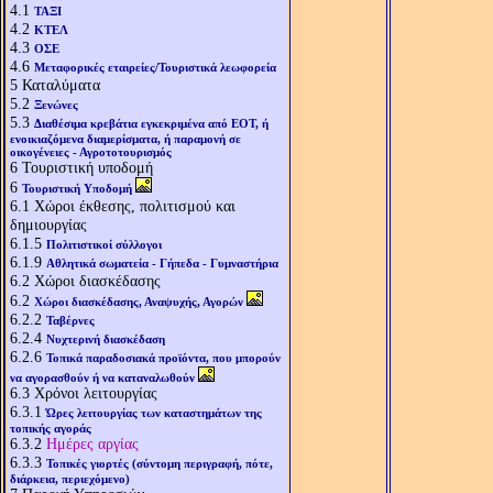
4.1
ΤΑΞΙ
4.2
ΚΤΕΛ
4.3
ΟΣΕ
4.6
Μεταφορικές εταιρείες/Τουριστικά λεωφορεία
5
Καταλύματα
5.2
Ξενώνες
5.3
Διαθέσιμα κρεβάτια εγκεκριμένα από ΕΟΤ, ή
ενοικιαζόμενα διαμερίσματα, ή παραμονή σε
οικογένειες - Αγροτοτουρισμός
6
Τουριστική υποδομή
6
Τουριστική Υποδομή
6.1
Χώροι έκθεσης, πολιτισμού και
δημιουργίας
6.1.5
Πολιτιστικοί σύλλογοι
6.1.9
Αθλητικά σωματεία - Γήπεδα - Γυμναστήρια
6.2
Χώροι διασκέδασης
6.2
Χώροι διασκέδασης, Αναψυχής, Αγορών
6.2.2
Ταβέρνες
6.2.4
Νυχτερινή διασκέδαση
6.2.6
Τοπικά παραδοσιακά προϊόντα, που μπορούν
να αγορασθούν ή να καταναλωθούν
6.3
Χρόνοι λειτουργίας
6.3.1
Ώρες λειτουργίας των καταστημάτων της
τοπικής αγοράς
6.3.2
Ημέρες αργίας
6.3.3
Τοπικές γιορτές (σύντομη περιγραφή, πότε,
διάρκεια, περιεχόμενο)