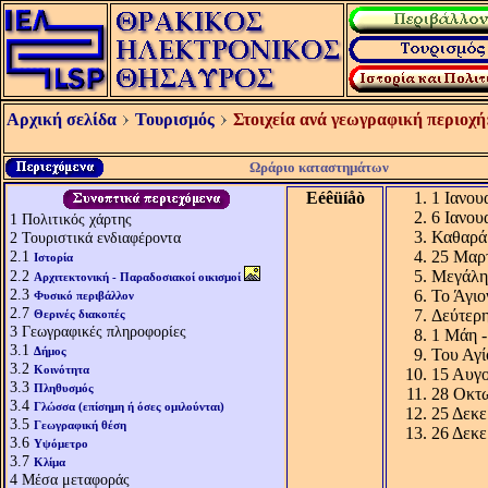
Αρχική σελίδα
Τουρισμός
Στοιχεία ανά γεωγραφική περιοχή
Ωράριο καταστημάτων
Eéêüíåò
1 Ιανου
6 Ιανου
1
Πολιτικός χάρτης
Καθαρά
2
Τουριστικά ενδιαφέροντα
2.1
25 Μαρτ
Ιστορία
2.2
Μεγάλη
Αρχιτεκτονική - Παραδοσιακοί οικισμοί
2.3
Το Άγι
Φυσικό περιβάλλον
2.7
Δεύτερη
Θερινές διακοπές
3
Γεωγραφικές πληροφορίες
1 Μάη -
3.1
Δήμος
Του Αγί
3.2
Κοινότητα
15 Αυγο
3.3
Πληθυσμός
28 Οκτω
3.4
Γλώσσα (επίσημη ή όσες ομιλούνται)
25 Δεκε
3.5
Γεωγραφική θέση
26 Δεκε
3.6
Υψόμετρο
3.7
Κλίμα
4
Μέσα μεταφοράς