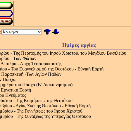
:
Ημέρες αργίας
αρίου - Της Περιτομής του Ιησού Χριστού, του Μεγάλου Βασιλείου
αρίου - Των Φώτων
 Δευτέρα - Αρχή Τεσσαρακοστής
ίου - Του Ευαγγελισμού της Θεοτόκου - Εθνική Εορτή
 Παρασκευή -Των Αγίων Παθών
ον Πάσχα
 ημέρα του Πάσχα (Β΄ Διακαινησίμου)
 Εργατική Εορτή
ου Πνεύματος
ύστου - Της Κοιμήσεως της Θεοτόκου
βρίου - Αγίας Σκέπης Θεοτόκου - Εθνική Εορτή
μβρίου - Της Γεννήσεως του Ιησού Χριστού
μβρίου - Της Συνάξεως της Υπεραγίας Θεοτόκου