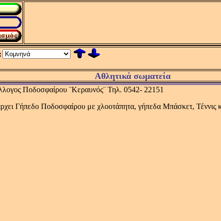
:
Αθλητικά σωματεία
λλογος Ποδοσφαίρου ¨Κεραυνός¨ Τηλ. 0542- 22151
ρχει Γήπεδο Ποδοσφαίρου με χλοοτάπητα, γήπεδα Μπάσκετ, Τέννις κ