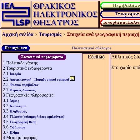
Αρχική σελίδα
Τουρισμός
Στοιχεία ανά γεωγραφική περιοχή
Πολιτιστικοί σύλλογοι
Eéêüíåò
Αθλητικός Σύ
1
Πολιτικός χάρτης
Στο χωρίο υπά
2
Τουριστικά ενδιαφέροντα
2.1
Ιστορία
2.2
Αρχιτεκτονική - Παραδοσιακοί οικισμοί
2.3
Φυσικό περιβάλλον
2.7
Θερινές διακοπές
3
Γεωγραφικές πληροφορίες
3.1
Δήμος
3.2
Κοινότητα
3.3
Πληθυσμός
3.4
Γλώσσα (επίσημη ή όσες ομιλούνται)
3.5
Γεωγραφική θέση
3.6
Υψόμετρο
3.7
Κλίμα
4
Μέσα μεταφοράς