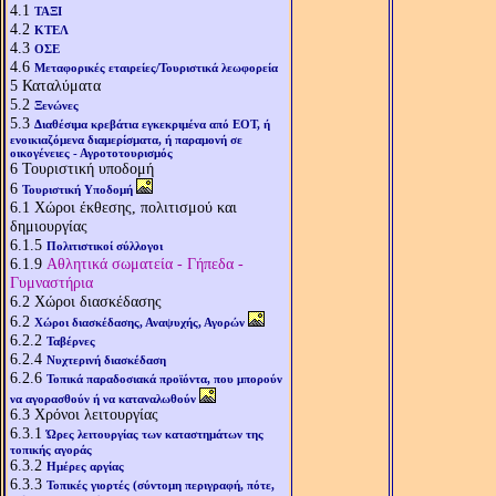
4.1
ΤΑΞΙ
4.2
ΚΤΕΛ
4.3
ΟΣΕ
4.6
Μεταφορικές εταιρείες/Τουριστικά λεωφορεία
5
Καταλύματα
5.2
Ξενώνες
5.3
Διαθέσιμα κρεβάτια εγκεκριμένα από ΕΟΤ, ή
ενοικιαζόμενα διαμερίσματα, ή παραμονή σε
οικογένειες - Αγροτοτουρισμός
6
Τουριστική υποδομή
6
Τουριστική Υποδομή
6.1
Χώροι έκθεσης, πολιτισμού και
δημιουργίας
6.1.5
Πολιτιστικοί σύλλογοι
6.1.9
Αθλητικά σωματεία - Γήπεδα -
Γυμναστήρια
6.2
Χώροι διασκέδασης
6.2
Χώροι διασκέδασης, Αναψυχής, Αγορών
6.2.2
Ταβέρνες
6.2.4
Νυχτερινή διασκέδαση
6.2.6
Τοπικά παραδοσιακά προϊόντα, που μπορούν
να αγορασθούν ή να καταναλωθούν
6.3
Χρόνοι λειτουργίας
6.3.1
Ώρες λειτουργίας των καταστημάτων της
τοπικής αγοράς
6.3.2
Ημέρες αργίας
6.3.3
Τοπικές γιορτές (σύντομη περιγραφή, πότε,