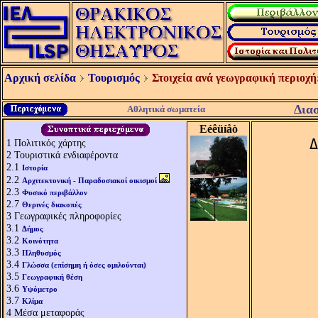
Αρχική σελίδα
Τουρισμός
Στοιχεία ανά γεωγραφική περιοχή
Διασ
Αθλητικά σωματεία
Eéêüíåò
Δ
1
Πολιτικός χάρτης
2
Τουριστικά ενδιαφέροντα
2.1
Ιστορία
2.2
Αρχιτεκτονική - Παραδοσιακοί οικισμοί
2.3
Φυσικό περιβάλλον
2.7
Θερινές διακοπές
3
Γεωγραφικές πληροφορίες
3.1
Δήμος
3.2
Κοινότητα
3.3
Πληθυσμός
3.4
Γλώσσα (επίσημη ή όσες ομιλούνται)
3.5
Γεωγραφική θέση
3.6
Υψόμετρο
3.7
Κλίμα
4
Μέσα μεταφοράς