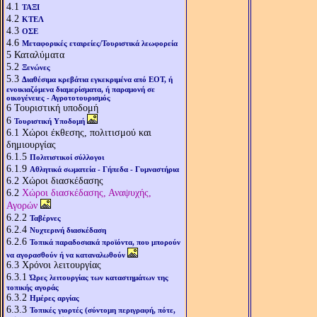
4.1
ΤΑΞΙ
4.2
ΚΤΕΛ
4.3
ΟΣΕ
4.6
Μεταφορικές εταιρείες/Τουριστικά λεωφορεία
5
Καταλύματα
5.2
Ξενώνες
5.3
Διαθέσιμα κρεβάτια εγκεκριμένα από ΕΟΤ, ή
ενοικιαζόμενα διαμερίσματα, ή παραμονή σε
οικογένειες - Αγροτοτουρισμός
6
Τουριστική υποδομή
6
Τουριστική Υποδομή
6.1
Χώροι έκθεσης, πολιτισμού και
δημιουργίας
6.1.5
Πολιτιστικοί σύλλογοι
6.1.9
Αθλητικά σωματεία - Γήπεδα - Γυμναστήρια
6.2
Χώροι διασκέδασης
6.2
Χώροι διασκέδασης, Αναψυχής,
Αγορών
6.2.2
Ταβέρνες
6.2.4
Νυχτερινή διασκέδαση
6.2.6
Τοπικά παραδοσιακά προϊόντα, που μπορούν
να αγορασθούν ή να καταναλωθούν
6.3
Χρόνοι λειτουργίας
6.3.1
Ώρες λειτουργίας των καταστημάτων της
τοπικής αγοράς
6.3.2
Ημέρες αργίας
6.3.3
Τοπικές γιορτές (σύντομη περιγραφή, πότε,