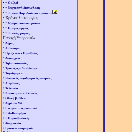
• •
Ουζερί
• •
Νυχτερινή διασκέδαση
• •
Τοπικά Παραδοσιακά προϊόντα
• Χρόνοι λειτουργίας
• •
Ωράριο καταστημάτων
• •
Ημέρες αργίας
• •
Τοπικές γιορτές
Παροχή Υπηρεσιών
•
Δήμος
•
Αστυνομία
•
Προξενεία - Πρεσβείες
•
Δασαρχείο
•
Τηλεπικοινωνίες
•
Τράπεζες - Συνάλλαγμα
•
Ταχυδρομεία
•
Ιδιωτικές ταχυδρομικές εταιρείες
•
Ασφάλειες
•
Τελωνείο
•
Νοσοκομείο - Κλινικές
•
Οδική βοήθεια
•
Δημόσια WC
•
Επείγοντα περιστατικά
• •
Ασθενοφόρο
• •
Πυροσβεστική
•
Φαρμακεία
•
Γραφεία τουρισμού