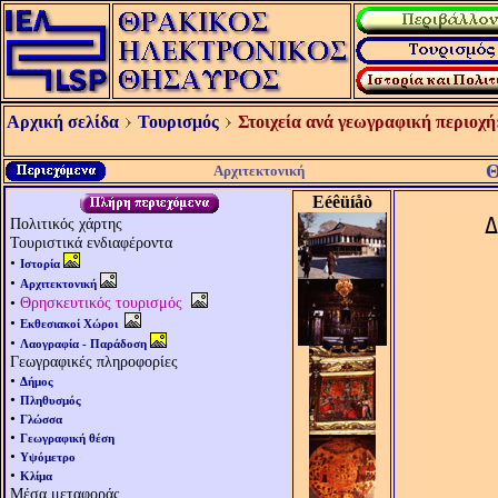
Αρχική σελίδα
Τουρισμός
Στοιχεία ανά γεωγραφική περιοχή
Θ
Αρχιτεκτονική
Eéêüíåò
Δ
Πολιτικός χάρτης
Τουριστικά ενδιαφέροντα
•
Ιστορία
•
Αρχιτεκτονική
•
Θρησκευτικός τουρισμός
•
Εκθεσιακοί Χώροι
•
Λαογραφία - Παράδοση
Γεωγραφικές πληροφορίες
•
Δήμος
•
Πληθυσμός
•
Γλώσσα
•
Γεωγραφική θέση
•
Υψόμετρο
•
Κλίμα
Μέσα μεταφοράς