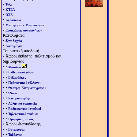
•
Ταξί
•
ΚΤΕΛ
•
ΟΣΕ
•
Αεροπλοΐα
•
Μεταφορές - Μετακινήσεις
•
Ενοικιάσεις αυτοκινήτων
Καταλύματα
•
Ξενοδοχεία
•
Καταφύγια
Τουριστική υποδομή
• Χώροι έκθεσης, πολιτισμού και
δημιουργίας
• •
Μουσεία
• •
Εκθεσιακοί χώροι
• •
Βιβλιοθήκες
• •
Πολιτιστικοί σύλλογοι
• •
Θέατρα, Κινηματογράφοι
• •
Ωδεία
• •
Κινηματογράφοι
• •
Αθλητικά σωματεία
• •
Ραδιοφωνικοί σταθμοί
• •
Τηλεοπτικοί σταθμοί
• •
Ημερήσιος τύπος
• Χώροι διασκέδασης
• •
Εστιατόρια
• •
Ταβέρνες