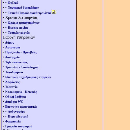
• •
Ουζερί
• •
Νυχτερινή διασκέδαση
• •
Τοπικά Παραδοσιακά προϊόντα
• Χρόνοι λειτουργίας
• •
Ωράριο καταστημάτων
• •
Ημέρες αργίας
• •
Τοπικές γιορτές
Παροχή Υπηρεσιών
•
Δήμος
•
Αστυνομία
•
Προξενεία - Πρεσβείες
•
Δασαρχείο
•
Τηλεπικοινωνίες
•
Τράπεζες - Συνάλλαγμα
•
Ταχυδρομεία
•
Ιδιωτικές ταχυδρομικές εταιρείες
•
Ασφάλειες
•
Τελωνείο
•
Νοσοκομείο - Κλινικές
•
Οδική βοήθεια
•
Δημόσια WC
•
Επείγοντα περιστατικά
• •
Ασθενοφόρο
• •
Πυροσβεστική
•
Φαρμακεία
•
Γραφεία τουρισμού