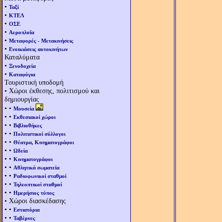
•
Ταξί
•
ΚΤΕΛ
•
ΟΣΕ
•
Αεροπλοΐα
•
Μεταφορές - Μετακινήσεις
•
Ενοικιάσεις αυτοκινήτων
Καταλύματα
•
Ξενοδοχεία
•
Καταφύγια
Τουριστική υποδομή
• Χώροι έκθεσης, πολιτισμού και
δημιουργίας
• •
Μουσεία
• •
Εκθεσιακοί χώροι
• •
Βιβλιοθήκες
• •
Πολιτιστικοί σύλλογοι
• •
Θέατρα, Κινηματογράφοι
• •
Ωδεία
• •
Κινηματογράφοι
• •
Αθλητικά σωματεία
• •
Ραδιοφωνικοί σταθμοί
• •
Τηλεοπτικοί σταθμοί
• •
Ημερήσιος τύπος
• Χώροι διασκέδασης
• •
Εστιατόρια
• •
Ταβέρνες