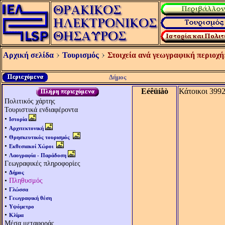
Αρχική σελίδα
Τουρισμός
Στοιχεία ανά γεωγραφική περιοχή
Δήμος
Eéêüíåò
Κάτοικοι 399
Πολιτικός χάρτης
Τουριστικά ενδιαφέροντα
•
Ιστορία
•
Αρχιτεκτονική
•
Θρησκευτικός τουρισμός
•
Εκθεσιακοί Χώροι
•
Λαογραφία - Παράδοση
Γεωγραφικές πληροφορίες
•
Δήμος
•
Πληθυσμός
•
Γλώσσα
•
Γεωγραφική θέση
•
Υψόμετρο
•
Κλίμα
Μέσα μεταφοράς