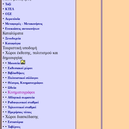
•
Ταξί
•
ΚΤΕΛ
•
ΟΣΕ
•
Αεροπλοΐα
•
Μεταφορές - Μετακινήσεις
•
Ενοικιάσεις αυτοκινήτων
Καταλύματα
•
Ξενοδοχεία
•
Καταφύγια
Τουριστική υποδομή
• Χώροι έκθεσης, πολιτισμού και
δημιουργίας
• •
Μουσεία
• •
Εκθεσιακοί χώροι
• •
Βιβλιοθήκες
• •
Πολιτιστικοί σύλλογοι
• •
Θέατρα, Κινηματογράφοι
• •
Ωδεία
• •
Κινηματογράφοι
• •
Αθλητικά σωματεία
• •
Ραδιοφωνικοί σταθμοί
• •
Τηλεοπτικοί σταθμοί
• •
Ημερήσιος τύπος
• Χώροι διασκέδασης
• •
Εστιατόρια
• •
Ταβέρνες