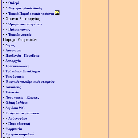
• •
Ουζερί
• •
Νυχτερινή διασκέδαση
• •
Τοπικά Παραδοσιακά προϊόντα
• Χρόνοι λειτουργίας
• •
Ωράριο καταστημάτων
• •
Ημέρες αργίας
• •
Τοπικές γιορτές
Παροχή Υπηρεσιών
•
Δήμος
•
Αστυνομία
•
Προξενεία - Πρεσβείες
•
Δασαρχείο
•
Τηλεπικοινωνίες
•
Τράπεζες - Συνάλλαγμα
•
Ταχυδρομεία
•
Ιδιωτικές ταχυδρομικές εταιρείες
•
Ασφάλειες
•
Τελωνείο
•
Νοσοκομείο - Κλινικές
•
Οδική βοήθεια
•
Δημόσια WC
•
Επείγοντα περιστατικά
• •
Ασθενοφόρο
• •
Πυροσβεστική
•
Φαρμακεία
•
Γραφεία τουρισμού