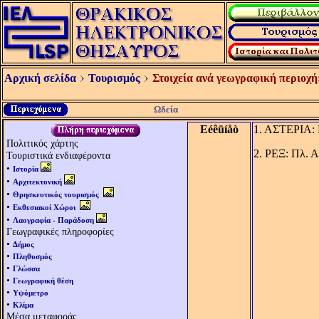
Αρχική σελίδα
Τουρισμός
Στοιχεία ανά γεωγραφική περιοχή
Ωδεία
Eéêüíåò
1. ΑΣΤΕΡΙΑ: 
Πολιτικός χάρτης
2. ΡΕΞ: Πλ. 
Τουριστικά ενδιαφέροντα
•
Ιστορία
•
Αρχιτεκτονική
•
Θρησκευτικός τουρισμός
•
Εκθεσιακοί Χώροι
•
Λαογραφία - Παράδοση
Γεωγραφικές πληροφορίες
•
Δήμος
•
Πληθυσμός
•
Γλώσσα
•
Γεωγραφική θέση
•
Υψόμετρο
•
Κλίμα
Μέσα μεταφοράς