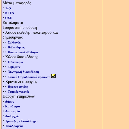
Μέσα μεταφοράς
•
Ταξί
•
ΚΤΕΛ
•
ΟΣΕ
Καταλύματα
Τουριστική υποδομή
• Χώροι έκθεσης, πολιτισμού και
δημιουργίας
• •
Συλλογές
• •
Βιβλιοθήκες
• •
Πολιτιστικοί σύλλογοι
• Χώροι διασκέδασης
• •
Εστιατόρια
• •
Ταβέρνες
• •
Νυχτερινή διασκέδαση
• •
Τοπικά Παραδοσιακά προϊόντα
• Χρόνοι λειτουργίας
• •
Ημέρες αργίας
• •
Τοπικές γιορτές
Παροχή Υπηρεσιών
•
Δήμος
•
Κοινότητα
•
Αστυνομία
•
Δασαρχείο
•
Τράπεζες - Συνάλλαγμα
•
Ταχυδρομεία