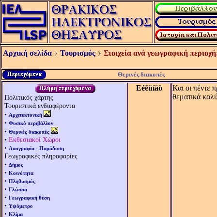
Αρχική σελίδα
Τουρισμός
Στοιχεία ανά γεωγραφική περιοχή
Θερινές διακοπές
Eéêüíåò
Και οι πέντε 
θεματικά καλύ
Πολιτικός χάρτης
Τουριστικά ενδιαφέροντα
•
Αρχιτεκτονική
•
Φυσικό περιβάλλον
•
Θερινές διακοπές
•
Εκθεσιακοί Χώροι
•
Λαογραφία - Παράδοση
Γεωγραφικές πληροφορίες
•
Δήμος
•
Κοινότητα
•
Πληθυσμός
•
Γλώσσα
•
Γεωγραφική θέση
•
Υψόμετρο
•
Κλίμα