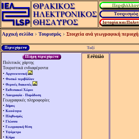
Αρχική σελίδα
Τουρισμός
Στοιχεία ανά γεωγραφική περιοχή
Ταξί
Eéêüíåò
Πολιτικός χάρτης
Τουριστικά ενδιαφέροντα
•
Αρχιτεκτονική
•
Φυσικό περιβάλλον
•
Θερινές διακοπές
•
Εκθεσιακοί Χώροι
•
Λαογραφία - Παράδοση
Γεωγραφικές πληροφορίες
•
Δήμος
•
Κοινότητα
•
Πληθυσμός
•
Γλώσσα
•
Γεωγραφική θέση
•
Υψόμετρο
•
Κλίμα