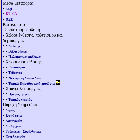
Μέσα μεταφοράς
•
Ταξί
•
ΚΤΕΛ
•
ΟΣΕ
Καταλύματα
Τουριστική υποδομή
• Χώροι έκθεσης, πολιτισμού και
δημιουργίας
• •
Συλλογές
• •
Βιβλιοθήκες
• •
Πολιτιστικοί σύλλογοι
• Χώροι διασκέδασης
• •
Εστιατόρια
• •
Ταβέρνες
• •
Νυχτερινή διασκέδαση
• •
Τοπικά Παραδοσιακά προϊόντα
• Χρόνοι λειτουργίας
• •
Ημέρες αργίας
• •
Τοπικές γιορτές
Παροχή Υπηρεσιών
•
Δήμος
•
Κοινότητα
•
Αστυνομία
•
Δασαρχείο
•
Τράπεζες - Συνάλλαγμα
•
Ταχυδρομεία