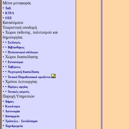
Μέσα μεταφοράς
•
Ταξί
•
ΚΤΕΛ
•
ΟΣΕ
Καταλύματα
Τουριστική υποδομή
• Χώροι έκθεσης, πολιτισμού και
δημιουργίας
• •
Συλλογές
• •
Βιβλιοθήκες
• •
Πολιτιστικοί σύλλογοι
• Χώροι διασκέδασης
• •
Εστιατόρια
• •
Ταβέρνες
• •
Νυχτερινή διασκέδαση
• •
Τοπικά Παραδοσιακά προϊόντα
• Χρόνοι λειτουργίας
• •
Ημέρες αργίας
• •
Τοπικές γιορτές
Παροχή Υπηρεσιών
•
Δήμος
•
Κοινότητα
•
Αστυνομία
•
Δασαρχείο
•
Τράπεζες - Συνάλλαγμα
•
Ταχυδρομεία