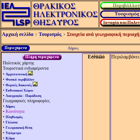
Αρχική σελίδα
Τουρισμός
Στοιχεία ανά γεωγραφική περιοχή
Δήμος
Eéêüíåò
Περιλαμβάνει 
Πολιτικός χάρτης
Τουριστικά ενδιαφέροντα
•
Αρχιτεκτονική
•
Φυσικό περιβάλλον
•
Θερινές διακοπές
•
Εκθεσιακοί Χώροι
•
Λαογραφία - Παράδοση
Γεωγραφικές πληροφορίες
•
Δήμος
•
Κοινότητα
•
Πληθυσμός
•
Γλώσσα
•
Γεωγραφική θέση
•
Υψόμετρο
•
Κλίμα