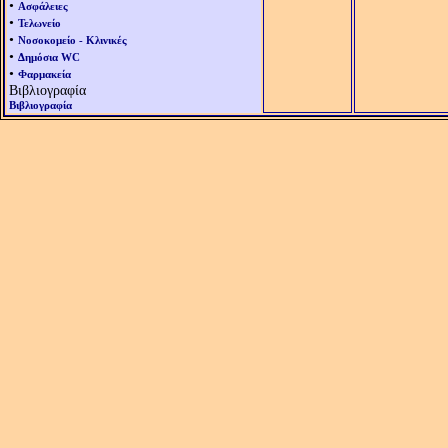
•
Ασφάλειες
•
Τελωνείο
•
Νοσοκομείο - Κλινικές
•
Δημόσια WC
•
Φαρμακεία
Βιβλιογραφία
Βιβλιογραφία