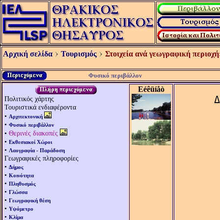
Αρχική σελίδα
Τουρισμός
Στοιχεία ανά γεωγραφική περιοχή
Φυσικό περιβάλλον
Eéêüíåò
Δ
Πολιτικός χάρτης
Τουριστικά ενδιαφέροντα
•
Αρχιτεκτονική
•
Φυσικό περιβάλλον
•
Θερινές διακοπές
•
Εκθεσιακοί Χώροι
•
Λαογραφία - Παράδοση
Γεωγραφικές πληροφορίες
•
Δήμος
•
Κοινότητα
•
Πληθυσμός
•
Γλώσσα
•
Γεωγραφική θέση
•
Υψόμετρο
•
Κλίμα