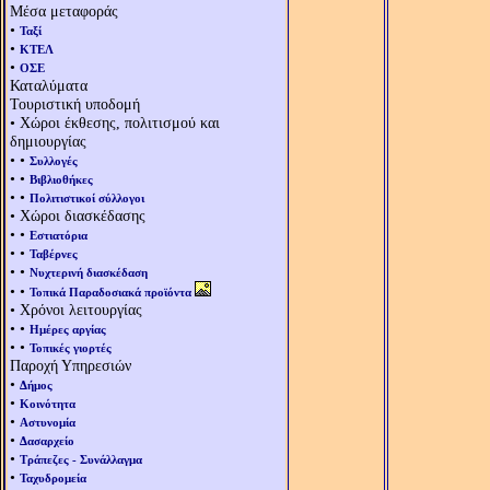
Μέσα μεταφοράς
•
Ταξί
•
ΚΤΕΛ
•
ΟΣΕ
Καταλύματα
Τουριστική υποδομή
• Χώροι έκθεσης, πολιτισμού και
δημιουργίας
• •
Συλλογές
• •
Βιβλιοθήκες
• •
Πολιτιστικοί σύλλογοι
• Χώροι διασκέδασης
• •
Εστιατόρια
• •
Ταβέρνες
• •
Νυχτερινή διασκέδαση
• •
Τοπικά Παραδοσιακά προϊόντα
• Χρόνοι λειτουργίας
• •
Ημέρες αργίας
• •
Τοπικές γιορτές
Παροχή Υπηρεσιών
•
Δήμος
•
Κοινότητα
•
Αστυνομία
•
Δασαρχείο
•
Τράπεζες - Συνάλλαγμα
•
Ταχυδρομεία