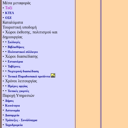
Μέσα μεταφοράς
•
Ταξί
•
ΚΤΕΛ
•
ΟΣΕ
Καταλύματα
Τουριστική υποδομή
• Χώροι έκθεσης, πολιτισμού και
δημιουργίας
• •
Συλλογές
• •
Βιβλιοθήκες
• •
Πολιτιστικοί σύλλογοι
• Χώροι διασκέδασης
• •
Εστιατόρια
• •
Ταβέρνες
• •
Νυχτερινή διασκέδαση
• •
Τοπικά Παραδοσιακά προϊόντα
• Χρόνοι λειτουργίας
• •
Ημέρες αργίας
• •
Τοπικές γιορτές
Παροχή Υπηρεσιών
•
Δήμος
•
Κοινότητα
•
Αστυνομία
•
Δασαρχείο
•
Τράπεζες - Συνάλλαγμα
•
Ταχυδρομεία