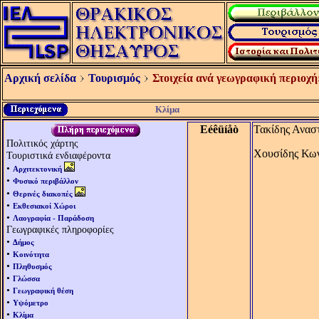
Αρχική σελίδα
Τουρισμός
Στοιχεία ανά γεωγραφική περιοχή
Κλίμα
Eéêüíåò
Τακίδης Ανασ
Πολιτικός χάρτης
Χουσίδης Κων
Τουριστικά ενδιαφέροντα
•
Αρχιτεκτονική
•
Φυσικό περιβάλλον
•
Θερινές διακοπές
•
Εκθεσιακοί Χώροι
•
Λαογραφία - Παράδοση
Γεωγραφικές πληροφορίες
•
Δήμος
•
Κοινότητα
•
Πληθυσμός
•
Γλώσσα
•
Γεωγραφική θέση
•
Υψόμετρο
•
Κλίμα