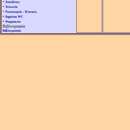
•
Ασφάλειες
•
Τελωνείο
•
Νοσοκομείο - Κλινικές
•
Δημόσια WC
•
Φαρμακεία
Βιβλιογραφία
Βιβλιογραφία