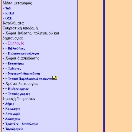
Μέσα μεταφοράς
•
Ταξί
•
ΚΤΕΛ
•
ΟΣΕ
Καταλύματα
Τουριστική υποδομή
• Χώροι έκθεσης, πολιτισμού και
δημιουργίας
• •
Συλλογές
• •
Βιβλιοθήκες
• •
Πολιτιστικοί σύλλογοι
• Χώροι διασκέδασης
• •
Εστιατόρια
• •
Ταβέρνες
• •
Νυχτερινή διασκέδαση
• •
Τοπικά Παραδοσιακά προϊόντα
• Χρόνοι λειτουργίας
• •
Ημέρες αργίας
• •
Τοπικές γιορτές
Παροχή Υπηρεσιών
•
Δήμος
•
Κοινότητα
•
Αστυνομία
•
Δασαρχείο
•
Τράπεζες - Συνάλλαγμα
•
Ταχυδρομεία