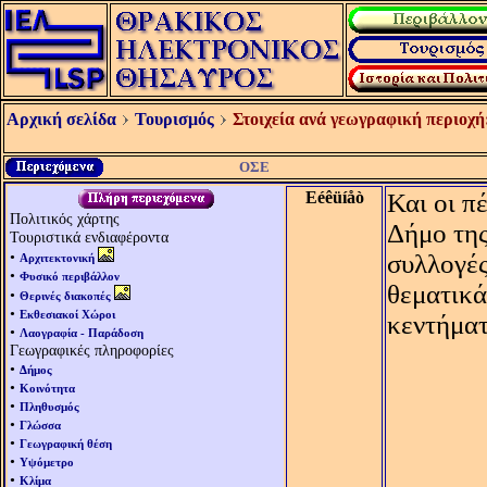
Αρχική σελίδα
Τουρισμός
Στοιχεία ανά γεωγραφική περιοχή
ΟΣΕ
Eéêüíåò
Και οι π
Πολιτικός χάρτης
Δήμο της
Τουριστικά ενδιαφέροντα
•
συλλογές
Αρχιτεκτονική
•
Φυσικό περιβάλλον
θεματικά
•
Θερινές διακοπές
•
Εκθεσιακοί Χώροι
κεντήματ
•
Λαογραφία - Παράδοση
Γεωγραφικές πληροφορίες
•
Δήμος
•
Κοινότητα
•
Πληθυσμός
•
Γλώσσα
•
Γεωγραφική θέση
•
Υψόμετρο
•
Κλίμα