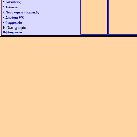
•
Ασφάλειες
•
Τελωνείο
•
Νοσοκομείο - Κλινικές
•
Δημόσια WC
•
Φαρμακεία
Βιβλιογραφία
Βιβλιογραφία