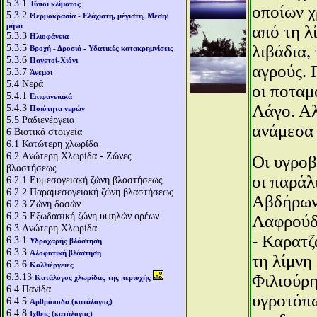
5.3.1
Τύποι κλίματος
οποίων χ
5.3.2
Θερμοκρασία - Ελάχιστη, μέγιστη, Μέση/
μήνα
από τη λ
5.3.3
Ηλιοφάνεια
5.3.5
λιβάδια,
Βροχή - Δροσιά - Υδατικές κατακρημνίσεις
5.3.6
Παγετοί-Χιόνι
αγρούς. 
5.3.7
Άνεμοι
5.4
Νερά
οι ποταμ
5.4.1
Επιφανειακά
Λάγο. Αλ
5.4.3
Ποιότητα νερών
5.5
Ραδιενέργεια
ανάμεσα 
6
Βιοτικά στοιχεία
6.1
Κατώτερη χλωρίδα
6.2
Aνώτερη Χλωρίδα - Ζώνες
Οι υγροβ
βλαστήσεως
οι παράλ
6.2.1
Ευμεσογειακή ζώνη βλαστήσεως
6.2.2
Παραμεσογειακή ζώνη βλαστήσεως
Αβδήρων 
6.2.3
Ζώνη δασών
6.2.5
Εξωδασική ζώνη υψηλών ορέων
Λαφρούδα
6.3
Aνώτερη Χλωρίδα
- Καρατζ
6.3.1
Υδροχαρής βλάστηση
6.3.3
Αλοφυτική βλάστηση
τη λίμνη
6.3.6
Καλλιέργειες
6.3.13
Φιλιούρ
Κατάλογος χλωρίδας της περιοχής
6.4
Πανίδα
υγροτόπω
6.4.5
Αρθρόποδα (κατάλογος)
6.4.8
Ιχθείς (κατάλογος)