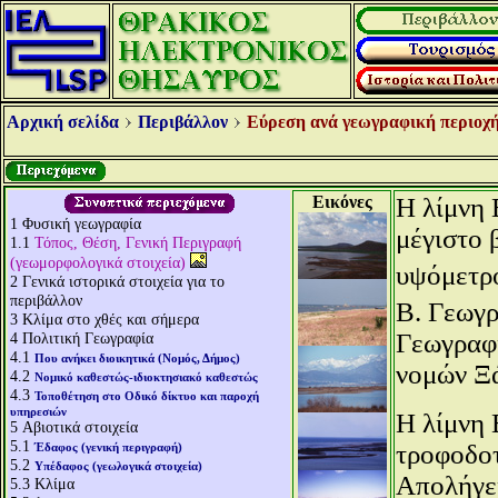
Αρχική σελίδα
Περιβάλλον
Εύρεση ανά γεωγραφική περιοχή
Εικόνες
Η λίμνη 
1
Φυσική γεωγραφία
μέγιστο β
1.1
Τόπος, Θέση, Γενική Περιγραφή
(γεωμορφολογικά στοιχεία)
υψόμετρο
2
Γενικά ιστορικά στοιχεία για το
περιβάλλον
Β. Γεωγρ
3
Κλίμα στο χθές και σήμερα
Γεωγραφι
4
Πολιτική Γεωγραφία
4.1
Που ανήκει διοικητικά (Νομός, Δήμος)
νομών Ξά
4.2
Νομικό καθεστώς-ιδιοκτησιακό καθεστώς
4.3
Τοποθέτηση στο Οδικό δίκτυο και παροχή
υπηρεσιών
Η λίμνη 
5
Αβιοτικά στοιχεία
5.1
τροφοδοτ
Έδαφος (γενική περιγραφή)
5.2
Υπέδαφος (γεωλογικά στοιχεία)
Απολήγει
5.3
Κλίμα