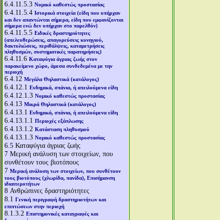
6.4.11.5.3
Νομικό καθεστώς προστασίας
6.4.11.5.4
Ιστορικά στοιχεία (είδη που υπήρχαν
και δεν απαντώνται σήμερα, είδη που εμφανίζονται
σήμερα ενώ δεν υπήρχαν στο παρελθόν)
6.4.11.5.5
Ειδικές δραστηριότητες
(απελευθερώσεις, απαγορεύσεις κυνηγιού,
δακτυλιώσεις, περιθάλψεις, καταμετρήσεις
πληθυσμών, συστηματικές παρατηρήσεις)
6.4.11.6
Καταφύγια άγριας ζωής στον
παρακείμενο χώρο, άμεσα συνδεδεμένα με την
περιοχή
6.4.12
Μεγάλα Θηλαστικά (κατάλογος)
6.4.12.1
Ενδημικά, σπάνια, ή απειλούμενα είδη
6.4.12.1.3
Νομικό καθεστώς προστασίας
6.4.13
Μικρά Θηλαστικά (κατάλογος)
6.4.13.1
Ενδημικά, σπάνια, ή απειλούμενα είδη
6.4.13.1.1
Περιοχές εξάπλωσης
6.4.13.1.2
Κατάσταση πληθυσμού
6.4.13.1.3
Νομικό καθεστώς προστασίας
6.5
Καταφύγια άγριας ζωής
7
Μερική ανάλυση των στοιχείων, που
συνθέτουν τους βιοτόπους
7
Μερική ανάλυση των στοιχείων, που συνθέτουν
τους βιοτόπους (χλωρίδα, πανίδα), Επισήμανση
ιδιαιτεροτήτων
8
Ανθρώπινες δραστηριότητες
8.1
Γενική περιγραφή δραστηριοτήτων και
επιπτώσεων στην περιοχή
8.1.3.2
Επιστημονικές καταγραφές και