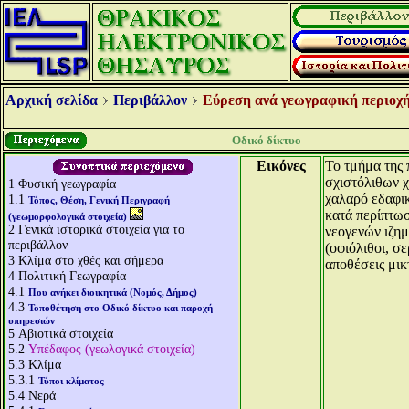
Αρχική σελίδα
Περιβάλλον
Εύρεση ανά γεωγραφική περιοχή
Οδικό δίκτυο
Εικόνες
Το τμήμα της
σχιστόλιθων 
1
Φυσική γεωγραφία
χαλαρό εδαφικ
1.1
Τόπος, Θέση, Γενική Περιγραφή
κατά περίπτωσ
(γεωμορφολογικά στοιχεία)
2
Γενικά ιστορικά στοιχεία για το
νεογενών ιζημ
περιβάλλον
(οφιόλιθοι, σ
3
Κλίμα στο χθές και σήμερα
αποθέσεις μικ
4
Πολιτική Γεωγραφία
4.1
Που ανήκει διοικητικά (Νομός, Δήμος)
4.3
Τοποθέτηση στο Οδικό δίκτυο και παροχή
υπηρεσιών
5
Αβιοτικά στοιχεία
5.2
Υπέδαφος (γεωλογικά στοιχεία)
5.3
Κλίμα
5.3.1
Τύποι κλίματος
5.4
Νερά