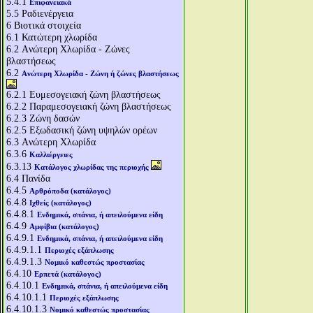
5.4.1
Επιφανειακά
5.5
Ραδιενέργεια
6
Βιοτικά στοιχεία
6.1
Κατώτερη χλωρίδα
6.2
Aνώτερη Χλωρίδα - Ζώνες
βλαστήσεως
6.2
Aνώτερη Χλωρίδα - Ζώνη ή ζώνες βλαστήσεως
6.2.1
Ευμεσογειακή ζώνη βλαστήσεως
6.2.2
Παραμεσογειακή ζώνη βλαστήσεως
6.2.3
Ζώνη δασών
6.2.5
Εξωδασική ζώνη υψηλών ορέων
6.3
Aνώτερη Χλωρίδα
6.3.6
Καλλιέργειες
6.3.13
Κατάλογος χλωρίδας της περιοχής
6.4
Πανίδα
6.4.5
Αρθρόποδα (κατάλογος)
6.4.8
Ιχθείς (κατάλογος)
6.4.8.1
Ενδημικά, σπάνια, ή απειλούμενα είδη
6.4.9
Αμφίβια (κατάλογος)
6.4.9.1
Ενδημικά, σπάνια, ή απειλούμενα είδη
6.4.9.1.1
Περιοχές εξάπλωσης
6.4.9.1.3
Νομικό καθεστώς προστασίας
6.4.10
Ερπετά (κατάλογος)
6.4.10.1
Ενδημικά, σπάνια, ή απειλούμενα είδη
6.4.10.1.1
Περιοχές εξάπλωσης
6.4.10.1.3
Νομικό καθεστώς προστασίας