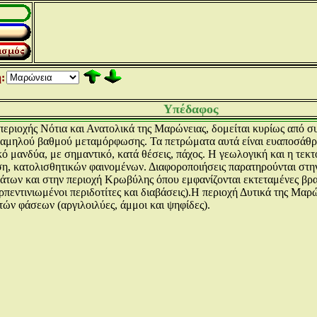
:
Υπέδαφος
 περιοχής Νότια και Ανατολικά της Μαρώνειας, δομείται κυρίως από
χαμηλού βαθμού μεταμόρφωσης. Τα πετρώματα αυτά είναι ευαποσάθρω
ό μανδύα, με σημαντικό, κατά θέσεις, πάχος. Η γεωλογική και η τεκτ
η, κατολισθητικών φαινομένων. Διαφοροποιήσεις παρατηρούνται στην
άτων και στην περιοχή Κρωβύλης όπου εμφανίζονται εκτεταμένες βρ
ερπεντινιωμένοι περιδοτίτες και διαβάσεις).Η περιοχή Δυτικά της Μα
τών φάσεων (αργιλοιλύες, άμμοι και ψηφίδες).