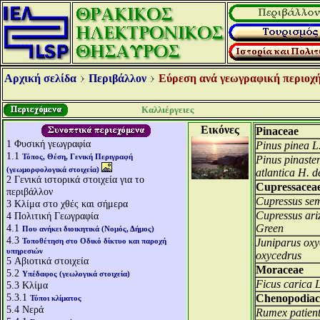
Αρχική σελίδα
Περιβάλλον
Εύρεση ανά γεωγραφική περιοχή
Καλλιέργειες
Εικόνες
Pinaceae
1
Φυσική γεωγραφία
Pinus pinea L
1.1
Τόπος, Θέση, Γενική Περιγραφή
Pinus pinaster
(γεωμορφολογικά στοιχεία)
atlantica H. de
2
Γενικά ιστορικά στοιχεία για το
Cupressacea
περιβάλλον
Cupressus sem
3
Κλίμα στο χθές και σήμερα
Cupressus ari
4
Πολιτική Γεωγραφία
4.1
Green
Που ανήκει διοικητικά (Νομός, Δήμος)
4.3
Τοποθέτηση στο Οδικό δίκτυο και παροχή
Juniparus oxy
υπηρεσιών
oxycedrus
5
Αβιοτικά στοιχεία
Moraceae
5.2
Υπέδαφος (γεωλογικά στοιχεία)
Ficus carica L
5.3
Κλίμα
5.3.1
Chenopodiac
Τύποι κλίματος
5.4
Νερά
Rumex patient