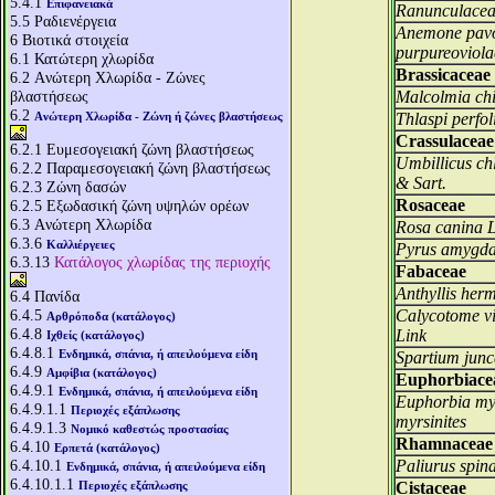
5.4.1
Επιφανειακά
Ranunculace
5.5
Ραδιενέργεια
Anemone pavo
6
Βιοτικά στοιχεία
purpureoviol
6.1
Κατώτερη χλωρίδα
Brassicaceae
6.2
Aνώτερη Χλωρίδα - Ζώνες
βλαστήσεως
Malcolmia chi
6.2
Aνώτερη Χλωρίδα - Ζώνη ή ζώνες βλαστήσεως
Thlaspi perfol
Crassulaceae
6.2.1
Ευμεσογειακή ζώνη βλαστήσεως
Umbillicus ch
6.2.2
Παραμεσογειακή ζώνη βλαστήσεως
& Sart.
6.2.3
Ζώνη δασών
Rosaceae
6.2.5
Εξωδασική ζώνη υψηλών ορέων
6.3
Aνώτερη Χλωρίδα
Rosa canina L
6.3.6
Καλλιέργειες
Pyrus amygdal
6.3.13
Κατάλογος χλωρίδας της περιοχής
Fabaceae
Anthyllis her
6.4
Πανίδα
6.4.5
Calycotome vil
Αρθρόποδα (κατάλογος)
6.4.8
Link
Ιχθείς (κατάλογος)
6.4.8.1
Ενδημικά, σπάνια, ή απειλούμενα είδη
Spartium jun
6.4.9
Αμφίβια (κατάλογος)
Euphorbiace
6.4.9.1
Ενδημικά, σπάνια, ή απειλούμενα είδη
Euphorbia myr
6.4.9.1.1
Περιοχές εξάπλωσης
myrsinites
6.4.9.1.3
Νομικό καθεστώς προστασίας
Rhamnaceae
6.4.10
Ερπετά (κατάλογος)
6.4.10.1
Paliurus spina 
Ενδημικά, σπάνια, ή απειλούμενα είδη
6.4.10.1.1
Περιοχές εξάπλωσης
Cistaceae