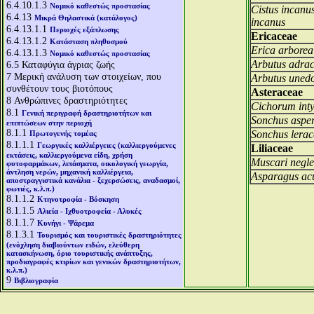
6.4.10.1.3
Νομικό καθεστώς προστασίας
Cistus incanus
6.4.13
Μικρά Θηλαστικά (κατάλογος)
incanus
6.4.13.1.1
Περιοχές εξάπλωσης
Ericaceae
6.4.13.1.2
Κατάσταση πληθυσμού
Erica arborea
6.4.13.1.3
Νομικό καθεστώς προστασίας
Arbutus adrac
6.5
Καταφύγια άγριας ζωής
7
Μερική ανάλυση των στοιχείων, που
Arbutus unedo
συνθέτουν τους βιοτόπους
Asteraceae
8
Ανθρώπινες δραστηριότητες
Cichorum int
8.1
Γενική περιγραφή δραστηριοτήτων και
Sonchus asper
επιπτώσεων στην περιοχή
8.1.1
Sonchus lerac
Πρωτογενής τομέας
8.1.1.1
Γεωργικές καλλιέργειες (καλλιεργούμενες
Liliaceae
εκτάσεις, καλλιεργούμενα είδη, χρήση
Muscari negl
φυτοφαρμάκων, λιπάσματα, οικολογική γεωργία,
άντληση νερών, μηχανική καλλιέργεια,
Asparagus acu
αποστραγγιστικά κανάλια - ξεχερσώσεις, αναδασμοί,
φωτιές, κ.λ.π.)
8.1.1.2
Κτηνοτροφία - Βόσκηση
8.1.1.5
Αλιεία - Ιχθυοτροφεία - Αλυκές
8.1.1.7
Κυνήγι - Ψάρεμα
8.1.3.1
Τουρισμός και τουριστικές δραστηριότητες
(ενόχληση διαβιούντων ειδών, ελεύθερη
κατασκήνωση, όριο τουριστικής ανάπτυξης,
προδιαγραφές κτιρίων και γενικών δραστηριοτήτων,
κ.λ.π.)
9
Βιβλιογραφία