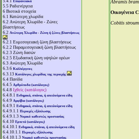
5.4.1
Επιφανειακά
Αbramis bra
5.5
Ραδιενέργεια
6
Βιοτικά στοιχεία
Οικογένεια C
6.1
Κατώτερη χλωρίδα
6.2
Aνώτερη Χλωρίδα - Ζώνες
Cobitis stroum
βλαστήσεως
6.2
Aνώτερη Χλωρίδα - Ζώνη ή ζώνες βλαστήσεως
6.2.1
Ευμεσογειακή ζώνη βλαστήσεως
6.2.2
Παραμεσογειακή ζώνη βλαστήσεως
6.2.3
Ζώνη δασών
6.2.5
Εξωδασική ζώνη υψηλών ορέων
6.3
Aνώτερη Χλωρίδα
6.3.6
Καλλιέργειες
6.3.13
Κατάλογος χλωρίδας της περιοχής
6.4
Πανίδα
6.4.5
Αρθρόποδα (κατάλογος)
6.4.8
Ιχθείς (κατάλογος)
6.4.8.1
Ενδημικά, σπάνια, ή απειλούμενα είδη
6.4.9
Αμφίβια (κατάλογος)
6.4.9.1
Ενδημικά, σπάνια, ή απειλούμενα είδη
6.4.9.1.1
Περιοχές εξάπλωσης
6.4.9.1.3
Νομικό καθεστώς προστασίας
6.4.10
Ερπετά (κατάλογος)
6.4.10.1
Ενδημικά, σπάνια, ή απειλούμενα είδη
6.4.10.1.1
Περιοχές εξάπλωσης
6.4.10.1.3
Νομικό καθεστώς προστασίας