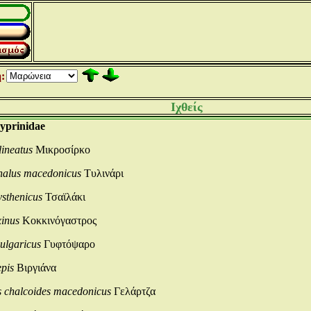
:
Ιχθείς
yprinidae
lineatus
Μικροσίρκο
phalus macedonicus
Τυλινάρι
ysthenicus
Τσαϊλάκι
xinus
Κοκκινόγαστρος
ulgaricus
Γυφτόψαρο
epis
Βιργιάνα
s chalcoides macedonicus
Γελάρτζα