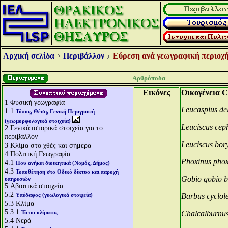
Αρχική σελίδα
Περιβάλλον
Εύρεση ανά γεωγραφική περιοχή
Αρθρόποδα
Εικόνες
Οικογένεια C
1
Φυσική γεωγραφία
Leucaspius de
1.1
Τόπος, Θέση, Γενική Περιγραφή
(γεωμορφολογικά στοιχεία)
Leuciscus ce
2
Γενικά ιστορικά στοιχεία για το
περιβάλλον
Leuciscus bor
3
Κλίμα στο χθές και σήμερα
4
Πολιτική Γεωγραφία
Phoxinus pho
4.1
Που ανήκει διοικητικά (Νομός, Δήμος)
4.3
Τοποθέτηση στο Οδικό δίκτυο και παροχή
Gobio gobio b
υπηρεσιών
5
Αβιοτικά στοιχεία
5.2
Υπέδαφος (γεωλογικά στοιχεία)
Barbus cyclol
5.3
Κλίμα
5.3.1
Τύποι κλίματος
Chalcalburnu
5.4
Νερά