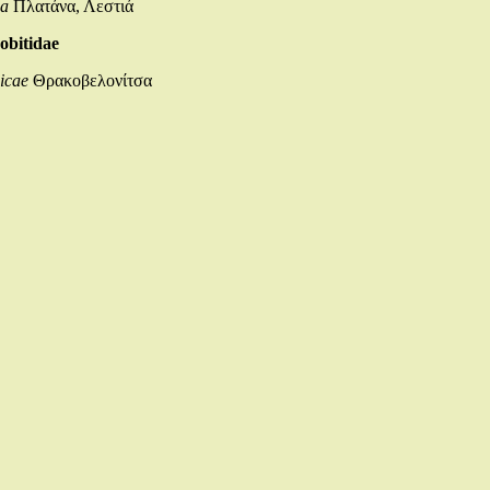
ma
Πλατάνα, Λεστιά
obitidae
icae
Θρακοβελονίτσα