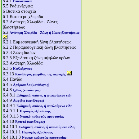
5.4.1
Επιφανειακά
5.5
Ραδιενέργεια
6
Βιοτικά στοιχεία
6.1
Κατώτερη χλωρίδα
6.2
Aνώτερη Χλωρίδα - Ζώνες
βλαστήσεως
6.2
Aνώτερη Χλωρίδα - Ζώνη ή ζώνες βλαστήσεως
6.2.1
Ευμεσογειακή ζώνη βλαστήσεως
6.2.2
Παραμεσογειακή ζώνη βλαστήσεως
6.2.3
Ζώνη δασών
6.2.5
Εξωδασική ζώνη υψηλών ορέων
6.3
Aνώτερη Χλωρίδα
6.3.6
Καλλιέργειες
6.3.13
Κατάλογος χλωρίδας της περιοχής
6.4
Πανίδα
6.4.5
Αρθρόποδα (κατάλογος)
6.4.8
Ιχθείς (κατάλογος)
6.4.8.1
Ενδημικά, σπάνια, ή απειλούμενα είδη
6.4.9
Αμφίβια (κατάλογος)
6.4.9.1
Ενδημικά, σπάνια, ή απειλούμενα είδη
6.4.9.1.1
Περιοχές εξάπλωσης
6.4.9.1.3
Νομικό καθεστώς προστασίας
6.4.10
Ερπετά (κατάλογος)
6.4.10.1
Ενδημικά, σπάνια, ή απειλούμενα είδη
6.4.10.1.1
Περιοχές εξάπλωσης
6.4.10.1.3
Νομικό καθεστώς προστασίας