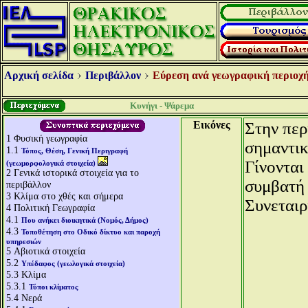
Αρχική σελίδα
Περιβάλλον
Εύρεση ανά γεωγραφική περιοχή
Κυνήγι - Ψάρεμα
Εικόνες
Στην περ
1
Φυσική γεωγραφία
σημαντικ
1.1
Τόπος, Θέση, Γενική Περιγραφή
Γίνονται
(γεωμορφολογικά στοιχεία)
2
Γενικά ιστορικά στοιχεία για το
συμβατή 
περιβάλλον
3
Κλίμα στο χθές και σήμερα
Συνεταιρ
4
Πολιτική Γεωγραφία
4.1
Που ανήκει διοικητικά (Νομός, Δήμος)
4.3
Τοποθέτηση στο Οδικό δίκτυο και παροχή
υπηρεσιών
5
Αβιοτικά στοιχεία
5.2
Υπέδαφος (γεωλογικά στοιχεία)
5.3
Κλίμα
5.3.1
Τύποι κλίματος
5.4
Νερά