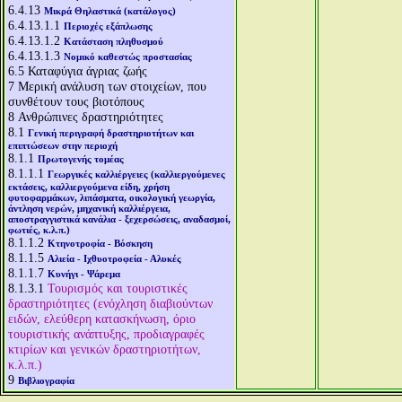
6.4.13
Μικρά Θηλαστικά (κατάλογος)
6.4.13.1.1
Περιοχές εξάπλωσης
6.4.13.1.2
Κατάσταση πληθυσμού
6.4.13.1.3
Νομικό καθεστώς προστασίας
6.5
Καταφύγια άγριας ζωής
7
Μερική ανάλυση των στοιχείων, που
συνθέτουν τους βιοτόπους
8
Ανθρώπινες δραστηριότητες
8.1
Γενική περιγραφή δραστηριοτήτων και
επιπτώσεων στην περιοχή
8.1.1
Πρωτογενής τομέας
8.1.1.1
Γεωργικές καλλιέργειες (καλλιεργούμενες
εκτάσεις, καλλιεργούμενα είδη, χρήση
φυτοφαρμάκων, λιπάσματα, οικολογική γεωργία,
άντληση νερών, μηχανική καλλιέργεια,
αποστραγγιστικά κανάλια - ξεχερσώσεις, αναδασμοί,
φωτιές, κ.λ.π.)
8.1.1.2
Κτηνοτροφία - Βόσκηση
8.1.1.5
Αλιεία - Ιχθυοτροφεία - Αλυκές
8.1.1.7
Κυνήγι - Ψάρεμα
8.1.3.1
Τουρισμός και τουριστικές
δραστηριότητες (ενόχληση διαβιούντων
ειδών, ελεύθερη κατασκήνωση, όριο
τουριστικής ανάπτυξης, προδιαγραφές
κτιρίων και γενικών δραστηριοτήτων,
κ.λ.π.)
9
Βιβλιογραφία