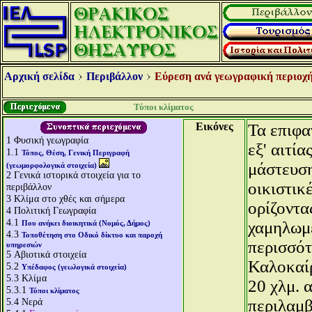
Αρχική σελίδα
Περιβάλλον
Εύρεση ανά γεωγραφική περιοχή
Τύποι κλίματος
Εικόνες
Τα επιφα
1
Φυσική γεωγραφία
εξ' αιτία
1.1
Τόπος, Θέση, Γενική Περιγραφή
μάστευση
(γεωμορφολογικά στοιχεία)
2
Γενικά ιστορικά στοιχεία για το
οικιστικ
περιβάλλον
3
Κλίμα στο χθές και σήμερα
ορίζοντα
4
Πολιτική Γεωγραφία
4.1
χαμηλωμέ
Που ανήκει διοικητικά (Νομός, Δήμος)
4.3
Τοποθέτηση στο Οδικό δίκτυο και παροχή
περισσότ
υπηρεσιών
5
Αβιοτικά στοιχεία
Καλοκαίρ
5.2
Υπέδαφος (γεωλογικά στοιχεία)
5.3
Κλίμα
20 χλμ. 
5.3.1
Τύποι κλίματος
5.4
Νερά
περιλαμβ