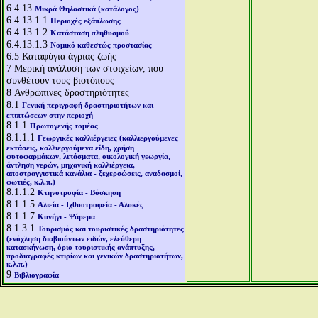
6.4.13
Μικρά Θηλαστικά (κατάλογος)
6.4.13.1.1
Περιοχές εξάπλωσης
6.4.13.1.2
Κατάσταση πληθυσμού
6.4.13.1.3
Νομικό καθεστώς προστασίας
6.5
Καταφύγια άγριας ζωής
7
Μερική ανάλυση των στοιχείων, που
συνθέτουν τους βιοτόπους
8
Ανθρώπινες δραστηριότητες
8.1
Γενική περιγραφή δραστηριοτήτων και
επιπτώσεων στην περιοχή
8.1.1
Πρωτογενής τομέας
8.1.1.1
Γεωργικές καλλιέργειες (καλλιεργούμενες
εκτάσεις, καλλιεργούμενα είδη, χρήση
φυτοφαρμάκων, λιπάσματα, οικολογική γεωργία,
άντληση νερών, μηχανική καλλιέργεια,
αποστραγγιστικά κανάλια - ξεχερσώσεις, αναδασμοί,
φωτιές, κ.λ.π.)
8.1.1.2
Κτηνοτροφία - Βόσκηση
8.1.1.5
Αλιεία - Ιχθυοτροφεία - Αλυκές
8.1.1.7
Κυνήγι - Ψάρεμα
8.1.3.1
Τουρισμός και τουριστικές δραστηριότητες
(ενόχληση διαβιούντων ειδών, ελεύθερη
κατασκήνωση, όριο τουριστικής ανάπτυξης,
προδιαγραφές κτιρίων και γενικών δραστηριοτήτων,
κ.λ.π.)
9
Βιβλιογραφία