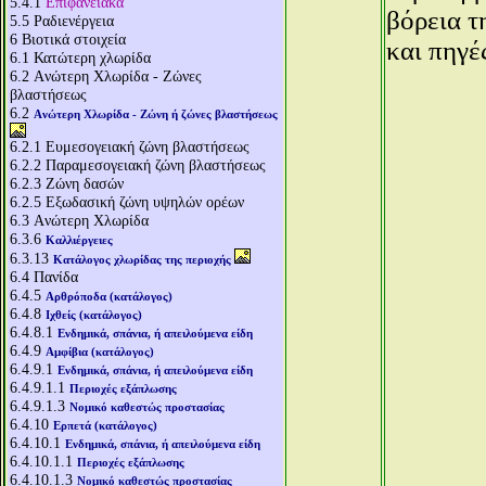
5.4.1
Επιφανειακά
βόρεια τ
5.5
Ραδιενέργεια
6
Βιοτικά στοιχεία
και πηγέ
6.1
Κατώτερη χλωρίδα
6.2
Aνώτερη Χλωρίδα - Ζώνες
βλαστήσεως
6.2
Aνώτερη Χλωρίδα - Ζώνη ή ζώνες βλαστήσεως
6.2.1
Ευμεσογειακή ζώνη βλαστήσεως
6.2.2
Παραμεσογειακή ζώνη βλαστήσεως
6.2.3
Ζώνη δασών
6.2.5
Εξωδασική ζώνη υψηλών ορέων
6.3
Aνώτερη Χλωρίδα
6.3.6
Καλλιέργειες
6.3.13
Κατάλογος χλωρίδας της περιοχής
6.4
Πανίδα
6.4.5
Αρθρόποδα (κατάλογος)
6.4.8
Ιχθείς (κατάλογος)
6.4.8.1
Ενδημικά, σπάνια, ή απειλούμενα είδη
6.4.9
Αμφίβια (κατάλογος)
6.4.9.1
Ενδημικά, σπάνια, ή απειλούμενα είδη
6.4.9.1.1
Περιοχές εξάπλωσης
6.4.9.1.3
Νομικό καθεστώς προστασίας
6.4.10
Ερπετά (κατάλογος)
6.4.10.1
Ενδημικά, σπάνια, ή απειλούμενα είδη
6.4.10.1.1
Περιοχές εξάπλωσης
6.4.10.1.3
Νομικό καθεστώς προστασίας