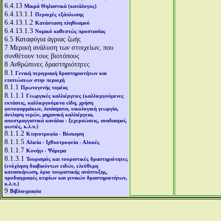
6.4.13
Μικρά Θηλαστικά (κατάλογος)
6.4.13.1.1
Περιοχές εξάπλωσης
6.4.13.1.2
Κατάσταση πληθυσμού
6.4.13.1.3
Νομικό καθεστώς προστασίας
6.5
Καταφύγια άγριας ζωής
7
Μερική ανάλυση των στοιχείων, που
συνθέτουν τους βιοτόπους
8
Ανθρώπινες δραστηριότητες
8.1
Γενική περιγραφή δραστηριοτήτων και
επιπτώσεων στην περιοχή
8.1.1
Πρωτογενής τομέας
8.1.1.1
Γεωργικές καλλιέργειες (καλλιεργούμενες
εκτάσεις, καλλιεργούμενα είδη, χρήση
φυτοφαρμάκων, λιπάσματα, οικολογική γεωργία,
άντληση νερών, μηχανική καλλιέργεια,
αποστραγγιστικά κανάλια - ξεχερσώσεις, αναδασμοί,
φωτιές, κ.λ.π.)
8.1.1.2
Κτηνοτροφία - Βόσκηση
8.1.1.5
Αλιεία - Ιχθυοτροφεία - Αλυκές
8.1.1.7
Κυνήγι - Ψάρεμα
8.1.3.1
Τουρισμός και τουριστικές δραστηριότητες
(ενόχληση διαβιούντων ειδών, ελεύθερη
κατασκήνωση, όριο τουριστικής ανάπτυξης,
προδιαγραφές κτιρίων και γενικών δραστηριοτήτων,
κ.λ.π.)
9
Βιβλιογραφία