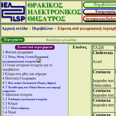
Αρχική σελίδα
Περιβάλλον
Εύρεση ανά γεωγραφική περιοχή
Κατάλογος χλωρίδας
Εικόνες
ΤΑΞΗ
1
Φυσική γεωγραφία
Chelicerata
1.1
Τόπος, Θέση, Γενική Περιγραφή
Acari
(γεωμορφολογικά στοιχεία)
2
Γενικά ιστορικά στοιχεία για το
περιβάλλον
Crustacea
3
Κλίμα στο χθές και σήμερα
4
Πολιτική Γεωγραφία
Isopodes terr.
4.1
Που ανήκει διοικητικά (Νομός, Δήμος)
Oniscoidea
4.3
Τοποθέτηση στο Οδικό δίκτυο και παροχή
Crustacea
υπηρεσιών
5
Αβιοτικά στοιχεία
Isopodes terr.
5.2
Υπέδαφος (γεωλογικά στοιχεία)
Crustacea
5.3
Κλίμα
Isopodes terr.
5.3.1
Τύποι κλίματος
5.4
Νερά
Crustacea