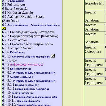
5.4.1
Επιφανειακά
Isopodes terr.
5.5
Ραδιενέργεια
6
Βιοτικά στοιχεία
Insecta:
6.1
Κατώτερη χλωρίδα
6.2
Aνώτερη Χλωρίδα - Ζώνες
Saltatoria
βλαστήσεως
6.2
Insecta:
Aνώτερη Χλωρίδα - Ζώνη ή ζώνες βλαστήσεως
Saltatoria
6.2.1
Ευμεσογειακή ζώνη βλαστήσεως
Insecta:
6.2.2
Παραμεσογειακή ζώνη βλαστήσεως
6.2.3
Ζώνη δασών
Saltatoria
6.2.5
Εξωδασική ζώνη υψηλών ορέων
Insecta:
6.3
Aνώτερη Χλωρίδα
Coleoptera
6.3.6
Καλλιέργειες
6.3.13
Κατάλογος χλωρίδας της περιοχής
6.4
Πανίδα
Insecta:
6.4.5
Αρθρόποδα (κατάλογος)
Lepidoptera
6.4.8
Ιχθείς (κατάλογος)
Insecta:
6.4.8.1
Ενδημικά, σπάνια, ή απειλούμενα είδη
Lepidoptera
6.4.9
Αμφίβια (κατάλογος)
Insecta:
6.4.9.1
Ενδημικά, σπάνια, ή απειλούμενα είδη
Lepidoptera
6.4.9.1.1
Περιοχές εξάπλωσης
6.4.9.1.3
Νομικό καθεστώς προστασίας
6.4.10
Ερπετά (κατάλογος)
6.4.10.1
Ενδημικά, σπάνια, ή απειλούμενα είδη
6.4.10.1.1
Περιοχές εξάπλωσης
6.4.10.1.3
Νομικό καθεστώς προστασίας