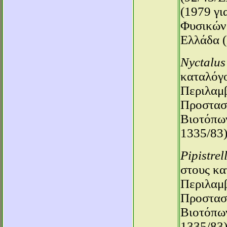
(1979 γι
Φυσικών 
Ελλάδα (
Nyctalus
καταλόγο
Περιλαμβ
Προστασί
Βιοτόπων
1335/83)
Pipistrel
στους κα
Περιλαμβ
Προστασί
Βιοτόπων
1335/83)