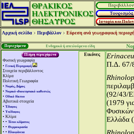
Αρχική σελίδα
Περιβάλλον
Εύρεση ανά γεωγραφική περιοχή
Νο
Ενδημικά ή απειλούμενα είδη
Εικόνες
Erinaceu
Φυσική γεωγραφία
Π.Δ. 67/
•
Γενική Περιγραφή
Στοιχεία περιβάλλοντος
Κλίμα
Rhinolo
Πολιτική Γεωγραφία
περιλαμβ
•
Νομός, Δήμος
•
Νομικό-ιδιοκτησιακό καθεστώς
(92/43/E
•
Οδικό δίκτυο
(1979 γι
Αβιοτικά στοιχεία
•
Έδαφος
Φυσικών 
•
Υπέδαφος
• Κλίμα
Ελλάδα (
• •
Τύποι κλίματος
• •
Θερμοκρασία
Rhinolop
• •
Ηλιοφάνεια