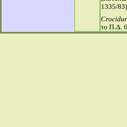
1335/83)
Crocidur
το Π.Δ. 