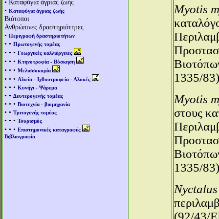
• Καταφύγια άγριας ζωής
Myotis m
•
Καταφύγια άγριας ζωής
Βιότοποι
καταλόγο
Ανθρώπινες δραστηριότητες
Περιλαμβ
•
Περιγραφή δραστηριοτήτων
• •
Πρωτογενής τομέας
Προστασί
• • •
Γεωργικές καλλιέργειες
• • •
Βιοτόπων
Κτηνοτροφία - Βόσκηση
• • •
Μελισσοκομία
1335/83)
• • •
Αλιεία - Ιχθυοτροφεία - Αλυκές
• • •
Κυνήγι - Ψάρεμα
• •
Myotis m
Δευτερογενής τομέας
• • •
Βιοτεχνία - βιομηχανία
στους κα
• •
Τριτογενής τομέας
• • •
Τουρισμός
Περιλαμβ
• • •
Επιστημονικές καταγραφές
Βιβλιογραφία
Προστασί
Βιοτόπων
1335/83)
Nyctalus
περιλαμβ
(92/43/E