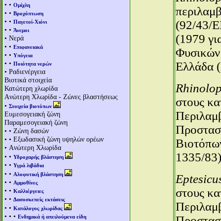
• •
Ομίχλη
περιλαμβ
• •
Βροχόπτωση
• •
(92/43/E
Παγετοί-Χιόνι
• •
Άνεμοι
(1979 γι
• Νερά
• •
Επιφανειακά
Φυσικών 
• •
Υπόγεια
• •
Ελλάδα (
Ποιότητα νερών
• Ραδιενέργεια
Βιοτικά στοιχεία
Rhinolop
Κατώτερη χλωρίδα
Aνώτερη Χλωρίδα - Ζώνες βλαστήσεως
στους κα
•
Στοιχεία βιοτόπων
Περιλαμβ
Ευμεσογειακή ζώνη
Παραμεσογειακή ζώνη
Προστασί
• • Ζώνη δασών
• • Εξωδασική ζώνη υψηλών ορέων
Βιοτόπων
• Aνώτερη Χλωρίδα
1335/83)
• •
Υδροχαρής βλάστηση
• •
Υγρά λιβάδια
• •
Αλοφυτική βλάστηση
Eptesicus
• •
Αμμοθίνες
στους κα
• •
Καλλιέργειες
• •
Δασοσκεπείς εκτάσεις
Περιλαμβ
• •
Κατάλογος χλωρίδας
• • •
Ενδημικά ή απειλούμενα είδη
Προστασί