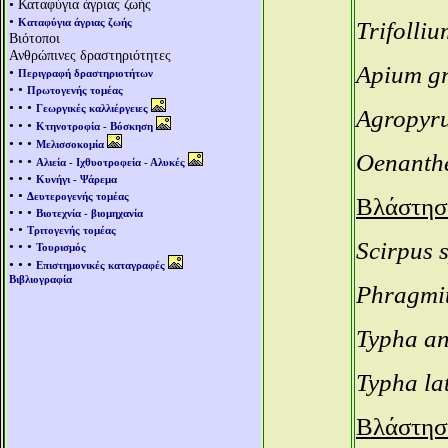
• Καταφύγια άγριας ζωής
•
Καταφύγια άγριας ζωής
Trifolliu
Βιότοποι
Ανθρώπινες δραστηριότητες
Apium gr
•
Περιγραφή δραστηριοτήτων
• •
Πρωτογενής τομέας
• • •
Γεωργικές καλλιέργειες
Agropyr
• • •
Κτηνοτροφία - Βόσκηση
• • •
Μελισσοκομία
Oenanthe
• • •
Αλιεία - Ιχθυοτροφεία - Αλυκές
• • •
Κυνήγι - Ψάρεμα
• •
Δευτερογενής τομέας
Βλάστησ
• • •
Βιοτεχνία - βιομηχανία
• •
Τριτογενής τομέας
Scirpus 
• • •
Τουρισμός
• • •
Επιστημονικές καταγραφές
Βιβλιογραφία
Phragmit
Typha an
Typha la
Βλάστησ