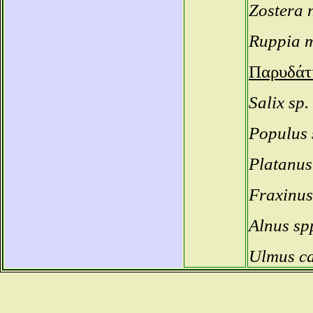
Zostera 
Ruppia 
Παρυδάτ
Salix sp.
Populus 
Platanus
Fraxinus
Alnus sp
Ulmus c