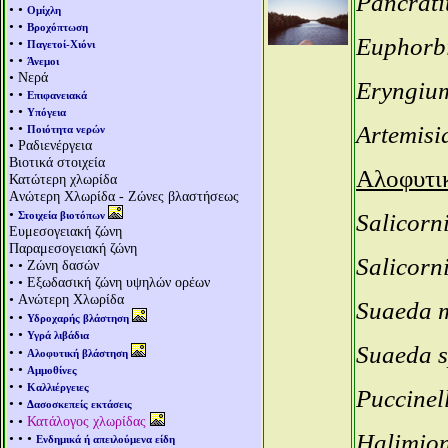
Pancrat
• •
Ομίχλη
• •
Βροχόπτωση
Euphorbi
• •
Παγετοί-Χιόνι
• •
Άνεμοι
• Νερά
Eryngiu
• •
Επιφανειακά
• •
Υπόγεια
• •
Artemisi
Ποιότητα νερών
• Ραδιενέργεια
Βιοτικά στοιχεία
Αλοφυτι
Κατώτερη χλωρίδα
Aνώτερη Χλωρίδα - Ζώνες βλαστήσεως
•
Στοιχεία βιοτόπων
Salicorn
Ευμεσογειακή ζώνη
Παραμεσογειακή ζώνη
Salicorn
• • Ζώνη δασών
• • Εξωδασική ζώνη υψηλών ορέων
• Aνώτερη Χλωρίδα
Suaeda 
• •
Υδροχαρής βλάστηση
• •
Υγρά λιβάδια
Suaeda s
• •
Αλοφυτική βλάστηση
• •
Αμμοθίνες
• •
Καλλιέργειες
Puccinell
• •
Δασοσκεπείς εκτάσεις
• •
Κατάλογος χλωρίδας
Halimion
• • •
Ενδημικά ή απειλούμενα είδη