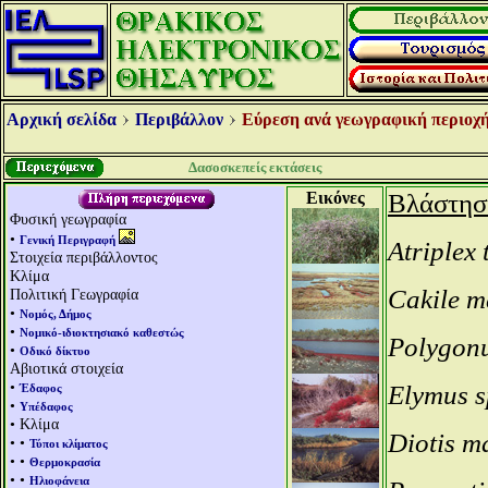
Αρχική σελίδα
Περιβάλλον
Εύρεση ανά γεωγραφική περιοχή
Δασοσκεπείς εκτάσεις
Εικόνες
Βλάστησ
Φυσική γεωγραφία
•
Γενική Περιγραφή
Atriplex
Στοιχεία περιβάλλοντος
Κλίμα
Cakile m
Πολιτική Γεωγραφία
•
Νομός, Δήμος
•
Νομικό-ιδιοκτησιακό καθεστώς
Polygon
•
Οδικό δίκτυο
Αβιοτικά στοιχεία
•
Elymus s
Έδαφος
•
Υπέδαφος
• Κλίμα
Diotis m
• •
Τύποι κλίματος
• •
Θερμοκρασία
• •
Ηλιοφάνεια