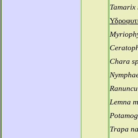
Tamarix 
Υδροφυτι
Myrioph
Ceratoph
Chara sp
Nymphae
Ranuncul
Lemna m
Potamoge
Trapa na