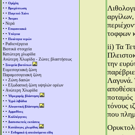
• •
Ομίχλη
Λιθολογι
• •
Βροχόπτωση
• •
Παγετοί-Χιόνι
αργίλων,
• •
Άνεμοι
• Νερά
περιέχον
• •
Επιφανειακά
τοφφων κ
• •
Υπόγεια
• •
Ποιότητα νερών
• Ραδιενέργεια
ii) Τα Τ
Βιοτικά στοιχεία
Πλειστοκ
Κατώτερη χλωρίδα
Aνώτερη Χλωρίδα - Ζώνες βλαστήσεως
την ευρύ
•
Στοιχεία βιοτόπων
Ευμεσογειακή ζώνη
παρέβριε
Παραμεσογειακή ζώνη
Λαγυνά. 
• • Ζώνη δασών
• • Εξωδασική ζώνη υψηλών ορέων
αποθέσει
• Aνώτερη Χλωρίδα
• •
ποταμός 
Υδροχαρής βλάστηση
• •
Υγρά λιβάδια
τόνους ι
• •
Αλοφυτική βλάστηση
• •
Αμμοθίνες
που πλημ
• •
Καλλιέργειες
• •
Δασοσκεπείς εκτάσεις
Ορυκτολο
• •
Κατάλογος χλωρίδας
• • •
Ενδημικά ή απειλούμενα είδη