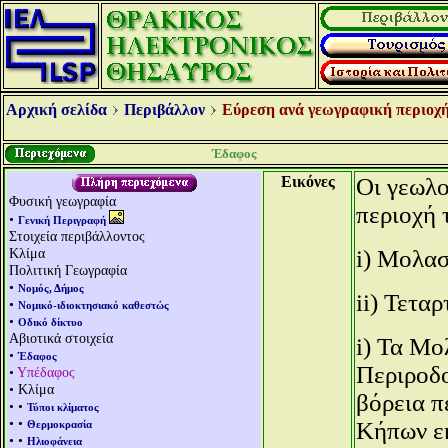
Αρχική σελίδα
Περιβάλλον
Εύρεση ανά γεωγραφική περιοχή
Έδαφος
Εικόνες
Oι γεωλο
Φυσική γεωγραφία
περιοχή 
•
Γενική Περιγραφή
Στοιχεία περιβάλλοντος
Κλίμα
i) Μολασ
Πολιτική Γεωγραφία
•
Νομός, Δήμος
ii) Τετα
•
Νομικό-ιδιοκτησιακό καθεστώς
•
Οδικό δίκτυο
Αβιοτικά στοιχεία
i) Τα Μο
•
Έδαφος
Περιροδο
•
Υπέδαφος
• Κλίμα
βόρεια π
• •
Τύποι κλίματος
• •
Κήπων εκ
Θερμοκρασία
• •
Ηλιοφάνεια