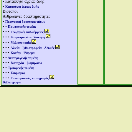
• Καταφύγια άγριας ζωής
•
Καταφύγια άγριας ζωής
Βιότοποι
Ανθρώπινες δραστηριότητες
•
Περιγραφή δραστηριοτήτων
• •
Πρωτογενής τομέας
• • •
Γεωργικές καλλιέργειες
• • •
Κτηνοτροφία - Βόσκηση
• • •
Μελισσοκομία
• • •
Αλιεία - Ιχθυοτροφεία - Αλυκές
• • •
Κυνήγι - Ψάρεμα
• •
Δευτερογενής τομέας
• • •
Βιοτεχνία - βιομηχανία
• •
Τριτογενής τομέας
• • •
Τουρισμός
• • •
Επιστημονικές καταγραφές
Βιβλιογραφία