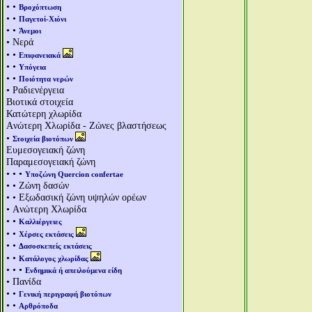
• •
Βροχόπτωση
• •
Παγετοί-Χιόνι
• •
Άνεμοι
• Νερά
• •
Επιφανειακά
• •
Υπόγεια
• •
Ποιότητα νερών
• Ραδιενέργεια
Βιοτικά στοιχεία
Κατώτερη χλωρίδα
Aνώτερη Χλωρίδα - Ζώνες βλαστήσεως
•
Στοιχεία βιοτόπων
Ευμεσογειακή ζώνη
Παραμεσογειακή ζώνη
• • •
Υποζώνη Quercion confertae
• • Ζώνη δασών
• • Εξωδασική ζώνη υψηλών ορέων
• Aνώτερη Χλωρίδα
• •
Καλλιέργειες
• •
Χέρσες εκτάσεις
• •
Δασοσκεπείς εκτάσεις
• •
Κατάλογος χλωρίδας
• • •
Ενδημικά ή απειλούμενα είδη
• Πανίδα
• •
Γενική περιγραφή βιοτόπων
• •
Αρθρόποδα