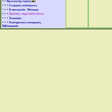
• •
Πρωτογενής τομέας
• • •
Γεωργικές καλλιέργειες
• • •
Κτηνοτροφία - Βόσκηση
• • •
Δασικές εκμεταλλεύσεις
• • •
Τουρισμός
• • •
Επιστημονικές καταγραφές
Βιβλιογραφία