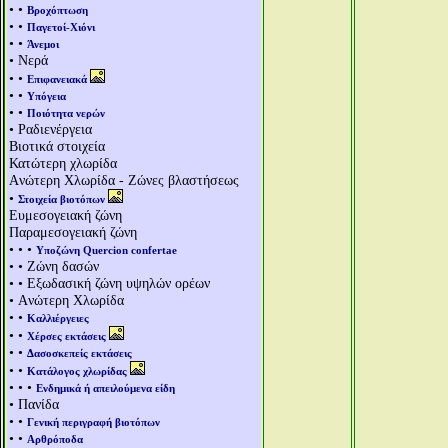
• •
Βροχόπτωση
• •
Παγετοί-Χιόνι
• •
Άνεμοι
• Νερά
• •
Επιφανειακά
• •
Υπόγεια
• •
Ποιότητα νερών
• Ραδιενέργεια
Βιοτικά στοιχεία
Κατώτερη χλωρίδα
Aνώτερη Χλωρίδα - Ζώνες βλαστήσεως
•
Στοιχεία βιοτόπων
Ευμεσογειακή ζώνη
Παραμεσογειακή ζώνη
• • •
Υποζώνη Quercion confertae
• • Ζώνη δασών
• • Εξωδασική ζώνη υψηλών ορέων
• Aνώτερη Χλωρίδα
• •
Καλλιέργειες
• •
Χέρσες εκτάσεις
• •
Δασοσκεπείς εκτάσεις
• •
Κατάλογος χλωρίδας
• • •
Ενδημικά ή απειλούμενα είδη
• Πανίδα
• •
Γενική περιγραφή βιοτόπων
• •
Αρθρόποδα