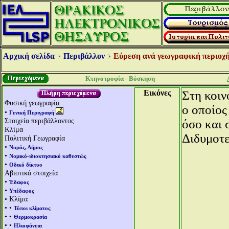
Αρχική σελίδα
Περιβάλλον
Εύρεση ανά γεωγραφική περιοχή
Κτηνοτροφία - Βόσκηση
Εικόνες
Στη κοιν
Φυσική γεωγραφία
ο οποίος
•
Γενική Περιγραφή
Στοιχεία περιβάλλοντος
όσο και 
Κλίμα
Διδυμοτε
Πολιτική Γεωγραφία
•
Νομός, Δήμος
•
Νομικό-ιδιοκτησιακό καθεστώς
•
Οδικό δίκτυο
Αβιοτικά στοιχεία
•
Έδαφος
•
Υπέδαφος
• Κλίμα
• •
Τύποι κλίματος
• •
Θερμοκρασία
• •
Ηλιοφάνεια