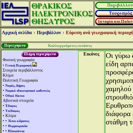
Αρχική σελίδα
Περιβάλλον
Εύρεση ανά γεωγραφική περιοχή
Καλλιεργούμενες εκτάσεις
Εικόνες
Οι γύρω 
Φυσική γεωγραφία
είδη αρπ
•
Γενική Περιγραφή
Στοιχεία περιβάλλοντος
προσφέρο
Κλίμα
χρησιμοπ
Πολιτική Γεωγραφία
•
Νομός, Δήμος
χαμηλού 
•
Νομικό-ιδιοκτησιακό καθεστώς
•
στρουθιό
Οδικό δίκτυο
Αβιοτικά στοιχεία
Ερυθροπό
•
Έδαφος
•
Υπέδαφος
διάφορα 
• Κλίμα
στάθμη τ
• •
Τύποι κλίματος
• •
Θερμοκρασία
• •
Ηλιοφάνεια