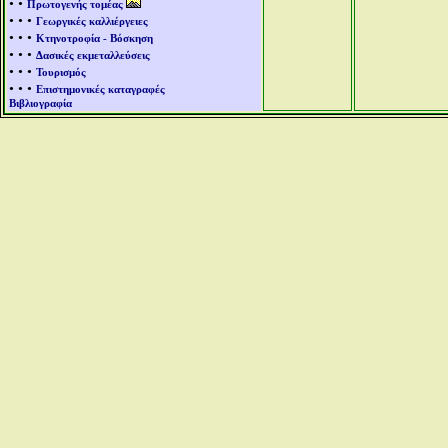
• •
Πρωτογενής τομέας
• • •
Γεωργικές καλλιέργειες
• • •
Κτηνοτροφία - Βόσκηση
• • •
Δασικές εκμεταλλεύσεις
• • •
Τουρισμός
• • •
Επιστημονικές καταγραφές
Βιβλιογραφία