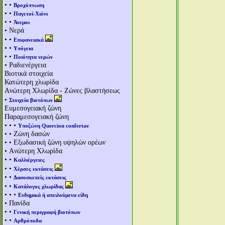
• •
Βροχόπτωση
• •
Παγετοί-Χιόνι
• •
Άνεμοι
• Νερά
• •
Επιφανειακά
• •
Υπόγεια
• •
Ποιότητα νερών
• Ραδιενέργεια
Βιοτικά στοιχεία
Κατώτερη χλωρίδα
Aνώτερη Χλωρίδα - Ζώνες βλαστήσεως
•
Στοιχεία βιοτόπων
Ευμεσογειακή ζώνη
Παραμεσογειακή ζώνη
• • •
Υποζώνη Quercion confertae
• • Ζώνη δασών
• • Εξωδασική ζώνη υψηλών ορέων
• Aνώτερη Χλωρίδα
• •
Καλλιέργειες
• •
Χέρσες εκτάσεις
• •
Δασοσκεπείς εκτάσεις
• •
Κατάλογος χλωρίδας
• • •
Ενδημικά ή απειλούμενα είδη
• Πανίδα
• •
Γενική περιγραφή βιοτόπων
• •
Αρθρόποδα