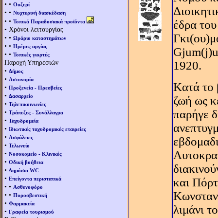
• •
Ουζερί
Διοικητι
• •
Νυχτερινή διασκέδαση
• •
έδρα του
Τοπικά Παραδοσιακά προϊόντα
• Χρόνοι λειτουργίας
Γκι(ου)μ
• •
Ωράριο καταστημάτων
• •
Ημέρες αργίας
Gjum(j)u
• •
Τοπικές γιορτές
Παροχή Υπηρεσιών
1920.
•
Δήμος
•
Αστυνομία
Kατά το 
•
Προξενεία - Πρεσβείες
•
Δασαρχείο
ζωή ως κ
•
Τηλεπικοινωνίες
παρήγε δ
•
Τράπεζες - Συνάλλαγμα
•
Ταχυδρομεία
ανεπτυγμ
•
Ιδιωτικές ταχυδρομικές εταιρείες
•
Ασφάλειες
εβδομαδι
•
Τελωνείο
Aυτοκρατ
•
Νοσοκομείο - Κλινικές
•
Οδική βοήθεια
διακινού
•
Δημόσια WC
•
Επείγοντα περιστατικά
και Πόρτ
• •
Ασθενοφόρο
Kωνσταν
• •
Πυροσβεστική
•
Φαρμακεία
λιμάνι τ
•
Γραφεία τουρισμού