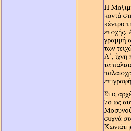
H Mαξιμι
κοντά στ
κέντρο τ
εποχής. 
γραμμή α
των τειχ
A΄, ίχνη
τα παλαι
παλαιοχρ
επιγραφή
Στις αρχ
7ο ως αυ
Mοσυνούπ
συχνά στ
Xωνιάτης