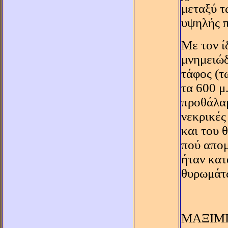
μεταξύ τ
υψηλής π
Mε τον ί
μνημειώδ
τάφος (τ
τα 600 μ
προθάλαμ
νεκρικές
και του 
πού απο
ήταν κατ
θυρωμάτω
ΜΑΞΙΜ