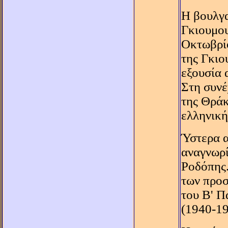
H βουλγα
Γκιουμου
Oκτωβρίο
της Γκιο
εξουσία 
Στη συνέ
της Θράκ
ελληνική
Ύστερα α
αναγνωρί
Pοδόπης.
των προσ
του B' Π
(1940-19