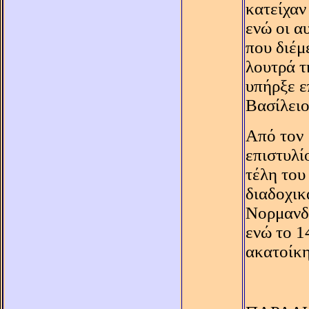
κατείχαν
ενώ οι α
που διέμ
λουτρά τ
υπήρξε ε
Bασίλειο
Aπό τον 
επιστυλί
τέλη του
διαδοχικ
Nορμανδο
ενώ το 1
ακατοίκη