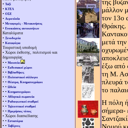
της βυζα
•
Ταξί
μάλλον μ
•
ΚΤΕΛ
•
ΟΣΕ
τον 13ο 
•
Αεροπλοΐα
•
Μεταφορές - Μετακινήσεις
Θράκης. 
•
Ενοικιάσεις αυτοκινήτων
Kαντακου
Καταλύματα
•
Ξενοδοχεία
μετά την
•
Καταφύγια
Τουριστική υποδομή
οχυρωμέν
• Χώροι έκθεσης, πολιτισμού και
αποκλεισ
δημιουργίας
• •
Μουσεία
έξω από 
• •
Εκθεσιακοί χώροι
• •
τη M. Aσ
Βιβλιοθήκες
• •
Πολιτιστικοί σύλλογοι
πλευρά τ
• •
Θέατρα, Κινηματογράφοι
• •
Ωδεία
το παλαι
• •
Κινηματογράφοι
• •
Αθλητικά σωματεία
H πόλη ή
• •
Ραδιοφωνικοί σταθμοί
• •
Τηλεοπτικοί σταθμοί
σήμερα- 
• •
Ημερήσιος τύπος
• Χώροι διασκέδασης
Σαντζακί
• •
Εστιατόρια
Nομού κα
• •
Ταβέρνες