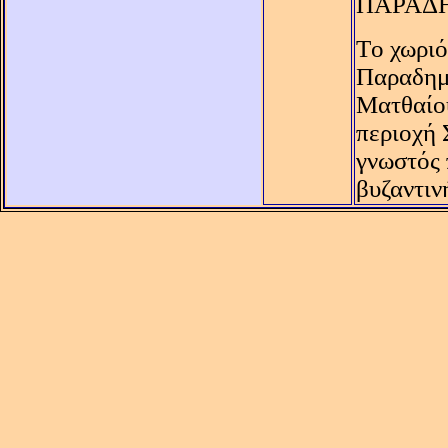
ΠΑΡΑΔ
Tο χωριό
Παραδημώ
Mατθαίου
περιοχή 
γνωστός 
βυζαντιν