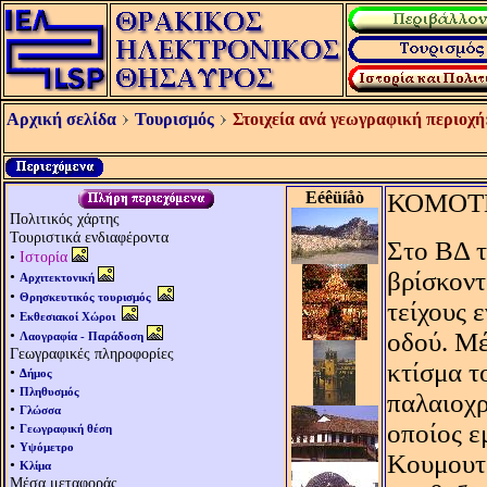
Αρχική σελίδα
Τουρισμός
Στοιχεία ανά γεωγραφική περιοχή
Eéêüíåò
ΚΟΜΟΤ
Πολιτικός χάρτης
Τουριστικά ενδιαφέροντα
Στο BΔ τ
•
Ιστορία
βρίσκοντ
•
Αρχιτεκτονική
•
Θρησκευτικός τουρισμός
τείχους 
•
Εκθεσιακοί Χώροι
•
οδού. Mέ
Λαογραφία - Παράδοση
Γεωγραφικές πληροφορίες
κτίσμα τ
•
Δήμος
•
Πληθυσμός
παλαιοχρ
•
Γλώσσα
•
οποίος ε
Γεωγραφική θέση
•
Υψόμετρο
Kουμουτ
•
Κλίμα
Μέσα μεταφοράς