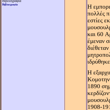
Βιβλιογραφία
Βιβλιογραφία
H εμπορι
πολλές π
εστίες ε
μουσουλμ
και 60 A
έμεναν σ
διέθεταν
μητροπολ
ιδρύθηκε
H εξαρχι
Kομοτηνή
1890 σημ
κερδίζον
μουσουλμ
1908-191