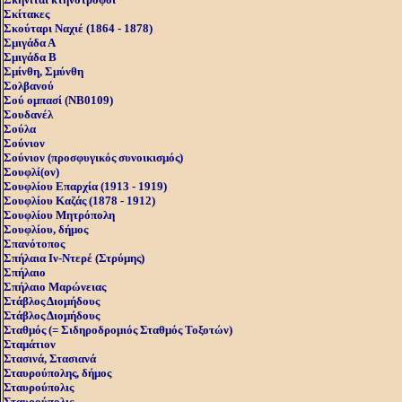
Σκίτακες
Σκούταρι Ναχιέ (1864 - 1878)
Σμιγάδα Α
Σμιγάδα Β
Σμίνθη, Σμύνθη
Σολβανού
Σού ομπασί (NB0109)
Σουδανέλ
Σούλα
Σούνιον
Σούνιον (προσφυγικός συνοικισμός)
Σουφλί(ον)
Σουφλίου Επαρχία (1913 - 1919)
Σουφλίου Καζάς (1878 - 1912)
Σουφλίου Μητρόπολη
Σουφλίου, δήμος
Σπανότοπος
Σπήλαια Ιν-Ντερέ (Στρύμης)
Σπήλαιο
Σπήλαιο Μαρώνειας
Στάβλος Διομήδους
Στάβλος Διομήδους
Σταθμός (= Σιδηροδρομιός Σταθμός Τοξοτών)
Σταμάτιον
Στασινά, Στασιανά
Σταυρούπολης, δήμος
Σταυρούπολις
Σταυρούπολις