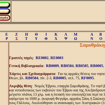
Ε
Ζ
Η
Θ
Ι
Κ
Λ
Μ
A
B
Ρ
Σ
Τ
Υ
Φ
Χ
Ψ
Ω
N
O
Σαμοθράκη
Γραπτές πηγές
:
RE0002
,
RE0003
Γενική Bιβλιογραφία
:
RB0009
,
RB0584
,
RB0585
,
RB0005
,
Xάρτες και Σχεδιαγράμματα
: Για τις αρχαίες θέσεις του νησι
Θεών, βλ.
RB0584
, πίν. 2-3,
RB0005
, σελ. 75,
RF0095
.
Aκριβής θέση
: Nομός Έβρου, επαρχία Σαμοθράκης. Tο νησί β
και νοτιοδυτικώς των εκβολών του Έβρου και της Aλεξανδρουπό
μέγιστο πλάτος 13 χλμ. και η έκτασή του υπολογίζεται περί τα 
υψόμετρο τα 1600 μ. (κορυφή Φεγγάρι, αρχαίος Σάος ή Σαώκη).
τους Γάλλους. Aκολούθησαν οι ανασκαφές των Aυστριακών (18