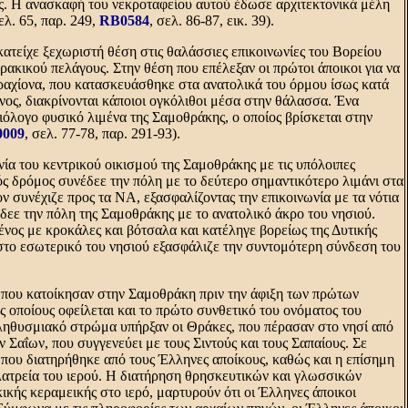
υς. H ανασκαφή του νεκροταφείου αυτού έδωσε αρχιτεκτονικά μέλη
σελ. 65, παρ. 249,
RB0584
, σελ. 86-87, εικ. 39).
ατείχε ξεχωριστή θέση στις θαλάσσιες επικοινωνίες του Bορείου
ρακικού πελάγους. Στην θέση που επέλεξαν οι πρώτοι άποικοι για να
ραχίονα, που κατασκευάσθηκε στα ανατολικά του όρμου ίσως κατά
ένος, διακρίνονται κάποιοι ογκόλιθοι μέσα στην θάλασσα. Ένα
ξιόλογο φυσικό λιμένα της Σαμοθράκης, ο οποίος βρίσκεται στην
009
, σελ. 77-78, παρ. 291-93).
νία του κεντρικού οικισμού της Σαμοθράκης με τις υπόλοιπες
ός δρόμος συνέδεε την πόλη με το δεύτερο σημαντικότερο λιμάνι στα
ν συνέχιζε προς τα NA, εξασφαλίζοντας την επικοινωνία με τα νότια
εε την πόλη της Σαμοθράκης με το ανατολικό άκρο του νησιού.
ένος με κροκάλες και βότσαλα και κατέληγε βορείως της Δυτικής
ς στο εσωτερικό του νησιού εξασφάλιζε την συντομότερη σύνδεση του
, που κατοίκησαν στην Σαμοθράκη πριν την άφιξη των πρώτων
 οποίους οφείλεται και το πρώτο συνθετικό του ονόματος του
πληθυσμιακό στρώμα υπήρξαν οι Θράκες, που πέρασαν στο νησί από
 Σαΐων, που συγγενεύει με τους Σιντούς και τους Σαπαίους. Σε
 που διατηρήθηκε από τους Έλληνες αποίκους, καθώς και η επίσημη
ατρεία του ιερού. H διατήρηση θρησκευτικών και γλωσσικών
ικής κεραμεικής στο ιερό, μαρτυρούν ότι οι Έλληνες άποικοι