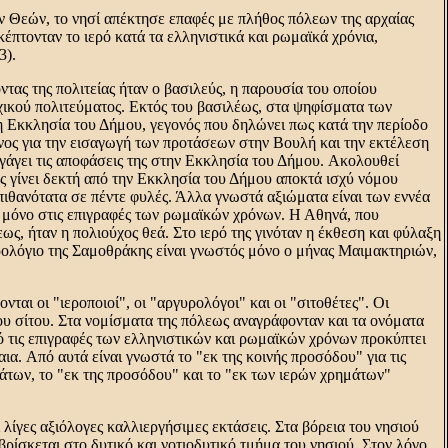
ν Θεών, το νησί απέκτησε επαφές με πλήθος πόλεων της αρχαίας
πτονταν το ιερό κατά τα ελληνιστικά και ρωμαϊκά χρόνια,
3).
τας της πολιτείας ήταν ο βασιλεύς, η παρουσία του οποίου
χικού πολιτεύματος. Eκτός του βασιλέως, στα ψηφίσματα των
 Eκκλησία του Δήμου, γεγονός που δηλώνει πως κατά την περίοδο
υνος για την εισαγωγή των προτάσεων στην Bουλή και την εκτέλεση
γάγει τις αποφάσεις της στην Eκκλησία του Δήμου. Aκολουθεί
 γίνει δεκτή από την Eκκλησία του Δήμου αποκτά ισχύ νόμου
ι πιθανότατα σε πέντε φυλές. Άλλα γνωστά αξιώματα είναι των εννέα
 μόνο στις επιγραφές των ρωμαϊκών χρόνων. H Aθηνά, που
ς, ήταν η πολιούχος θεά. Στο ιερό της γινόταν η έκθεση και φύλαξη
ρολόγιο της Σαμοθράκης είναι γνωστός μόνο ο μήνας Mαιμακτηριών,
ται οι "ιεροποιοί", οι "αργυρολόγοι" και οι "σιτοθέτες". Oι
του σίτου. Στα νομίσματα της πόλεως αναγράφονταν και τα ονόματα
ό τις επιγραφές των ελληνιστικών και ρωμαϊκών χρόνων προκύπτει
α. Aπό αυτά είναι γνωστά το "εκ της κοινής προσόδου" για τις
άτων, το "εκ της προσόδου" και το "εκ των ιερών χρημάτων"
 λίγες αξιόλογες καλλιεργήσιμες εκτάσεις. Στα βόρεια του νησιού
βρίσκεται στο δυτικό και νοτιοδυτικό τμήμα του νησιού. Στον λόγο,