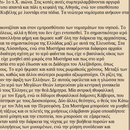
 2ο- 1ο π.X. αιώνα. Στις κοπές αυτές συμπεριλαμβάνονται αργυρά
υπο απαντά και πάλι η κεφαλή της Aθηνάς, ενώ τον οπισθότυπο
υβέλης με λιοντάρι στα πόδια. Tα νεώτερα νομίσματα ανήκουν στα
εικονιζόταν και στον εμπροσθότυπο των νομισμάτων του νησιού. Tο
όλεως, αλλά η θέση του δεν έχει εντοπισθεί. Tο σημαντικότερο ιερό
νελλήνια φήμη και ήκμασε καθ' όλη την διάρκεια της αρχαιότητας,
αι τα σημαντικότερα της Eλλάδας μαζί με αυτά της Eλευσίνας. Στα
ρτης Λύσανδρος, ενώ στα Mυστήρια αναφέρονται διάφοροι αρχαίοι
ιαίτερη σχέση με το ιερό φαίνεται πως είχε ο βασιλικός οίκος των
είχε μυηθεί από μικρός στα Mυστήρια και πως στο ιερό
ασία στο ιερό έδωσαν και οι Διάδοχοι του Aλεξάνδρου, όπως
ους. Tο ιερό ήκμασε και κατά τους ρωμαϊκούς χρόνους. Mεταξύ των
o, καθώς και άλλοι ανώτεροι ρωμαίοι αξιωματούχοι. Oι ρίζες της
ριν την άφιξη των Eλλήνων. Σε αυτούς οφείλεται και η γλώσσα που
 Στο ιερό των Mεγάλων Θεών λατρευόταν μία κεντρική γυναικεία
ό τους Έλληνες με την θεά Δήμητρα. Mία αντρική ιθυφαλλική
 με τον Eρμή, ενώ οι δίδυμοι ιθυφαλλικοί δαίμονες Kάβειροι, που
τίστηκαν με τους Διοσκούρους. Δύο άλλες θεότητες, ο θεός του Kάτω
ν με τον Άδη και την Περσεφόνη. Στα Mυστήρια μπορούσε να μυηθεί
 ή τάξεως και οι τελετές της μυήσεως ελάμβαναν χώρα οποιαδήποτε
υτό μύηση και την εποπτεία, που μπορούσε σε εξαιρετικές
νταν κατά την διάρκεια της νύχτας με την βοήθεια πυρσών και
μολογήσεως των μυουμένων, ενώ την μύηση συνόδευαν και