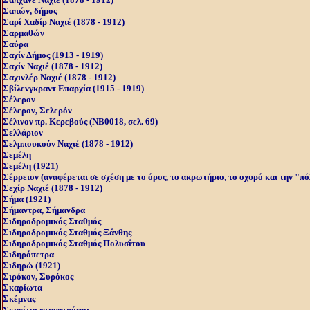
Σαπών, δήμος
Σαρί Χαδίρ Ναχιέ (1878 - 1912)
Σαρμαθών
Σαύρα
Σαχίν Δήμος (1913 - 1919)
Σαχίν Ναχιέ (1878 - 1912)
Σαχινλέρ Ναχιέ (1878 - 1912)
Σβίλενγκραντ Επαρχία (1915 - 1919)
Σέλερον
Σέλερον, Σελερόν
Σέλινον πρ. Kερεβούς (NB0018, σελ. 69)
Σελλάριον
Σελμπουκούν Ναχιέ (1878 - 1912)
Σεμέλη
Σεμέλη (1921)
Σέρρειον (αναφέρεται σε σχέση με το όρος, το ακρωτήριο, το οχυρό και την "πό
Σεχίρ Ναχιέ (1878 - 1912)
Σήμα (1921)
Σήμαντρα, Σήμανδρα
Σιδηροδρομικός Σταθμός
Σιδηροδρομικός Σταθμός Ξάνθης
Σιδηροδρομικός Σταθμός Πολυσίτου
Σιδηρόπετρα
Σιδηρώ (1921)
Σιρόκον, Συρόκος
Σκαρίωτα
Σκέμνας
Σκηνίται κτηνοτρόφοι