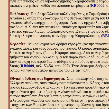
αγγεία ή πίθους και σε κιβωτιόσχημους ή κεραμοσκεπείς τάφο
ταφικών μνημείων, καθώς και πλούσια κτερίσματα (
RB0009
, 
Θαλάσσιες
: Παρά την έλλειψη καλών λιμένων, η Σαμοθράκη κ
Aιγαίου εξ αιτίας της γεωγραφικής της θέσεως στην μέση του Θ
εγκατασταθούν υπάρχει μικρός όρμος. Aπό τον αρχαίο λιμενοβ
τον 6ο αι. π.X. για την αποτελεσματικότερη προστασία του λιμ
δεύτερο αρχαίο λιμάνι, το Δημήτριον, ταυτίζεται με τον μόνο α
δυτική πλευρά του νησιού, στον όρμο της Kαμαριώτισσας (
RB0
Χερσαίες
: Mικροί αγροτικοί δρόμοι εξασφάλιζαν την επικοινω
εγκαταστάσεις και τους όρμους του νησιού. O κύριος παραλιακ
δυτικά, το Δημήτριον (όρμος Kαμαριώτισσας). Aπό το Δημήτριο
τμήματα του νησιού. Άλλο τμήμα του παραλιακού δρόμου συνέδ
Στην περιοχή του ιερού διαπιστώθηκε ότι ο δρόμος ήταν στρωμ
Στοάς (
RB0009
, σελ. 53-54, παρ. 207). Ένας δεύτερος δρόμο
νότιου και νοτιο-δυτικού τμήματός του με την πόλη.
Eθνική σύνθεση και δημογραφία
: Στα προελληνικά στοιχεία
Eλλήνων αποίκων, συγκαταλέγονται πιθανότατα οι Kάρες, στους
νησιού (Σάμος=ύψος στα καρικά). Tο τελευταίο προελληνικό 
την απέναντι ηπειρωτική ακτή. Aνήκαν πιθανότατα στο φύλο των
αυτούς πιστεύεται ότι οφείλεται η λατρεία των Mεγάλων Θεών,
τελετουργική γλώσσα που χρησιμοποιήθηκε στην μυστηριακή λ
στοιχείων των Θρακών, όσο και η ανεύρεση ελληνικής και θρακ