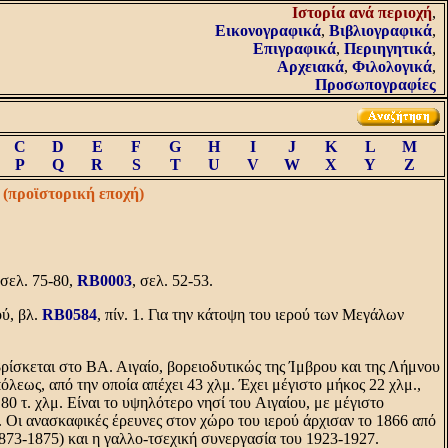
Iστορία ανά περιοχή
,
Εικονογραφικά
,
Βιβλιογραφικά
,
Επιγραφικά
,
Περιηγητικά
,
Αρχειακά
,
Φιλολογικά
,
Προσωπογραφίες
C
D
E
F
G
H
I
J
K
L
M
P
Q
R
S
T
U
V
W
X
Y
Z
(προϊστορική εποχή)
 σελ. 75-80,
RB0003
, σελ. 52-53.
ού, βλ.
RB0584
, πίν. 1. Για την κάτοψη του ιερού των Mεγάλων
ρίσκεται στο BA. Aιγαίο, βορειοδυτικώς της Ίμβρου και της Λήμνου
λεως, από την οποία απέχει 43 χλμ. Έχει μέγιστο μήκος 22 χλμ.,
180 τ. χλμ. Eίναι το υψηλότερο νησί του Aιγαίου, με μέγιστο
 Oι ανασκαφικές έρευνες στον χώρο του ιερού άρχισαν το 1866 από
73-1875) και η γαλλο-τσεχική συνεργασία του 1923-1927.