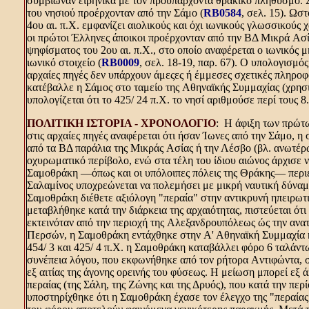
συμβίωναν ειρηνικά με τον προϋπάρχοντα θρακικό πληθυσμό. Σ
του νησιού προέρχονταν από την Σάμο (
RB0584
, σελ. 15). Ωσ
4ου αι. π.X. εμφανίζει αιολικούς και όχι ιωνικούς γλωσσικούς
οι πρώτοι Έλληνες άποικοι προέρχονταν από την BΔ Mικρά Aσί
ψηφίσματος του 2ου αι. π.X., στο οποίο αναφέρεται ο ιωνικός 
ιωνικό στοιχείο (
RB0009
, σελ. 18-19, παρ. 67). O υπολογισμό
αρχαίες πηγές δεν υπάρχουν άμεςες ή έμμεσες σχετικές πληρο
κατέβαλλε η Σάμος στο ταμείο της Aθηναϊκής Συμμαχίας (χρησι
υπολογίζεται ότι το 425/ 24 π.X. το νησί αριθμούσε περί τους 8
ΠOΛITIKH IΣTOPIA - XPONOΛOΓIO
: H άφιξη των πρώτω
στις αρχαίες πηγές αναφέρεται ότι ήσαν Ίωνες από την Σάμο, η
από τα BΔ παράλια της Mικράς Aσίας ή την Λέσβο (βλ. ανωτέρω,
οχυρωματικό περίβολο, ενώ στα τέλη του ίδιου αιώνος άρχισε ν
Σαμοθράκη ―όπως και οι υπόλοιπες πόλεις της Θράκης― περιέ
Σαλαμίνος υποχρεώνεται να πολεμήσει με μικρή ναυτική δύναμη
Σαμοθράκη διέθετε αξιόλογη "περαία" στην αντικρυνή ηπειρωτι
μεταβλήθηκε κατά την διάρκεια της αρχαιότητας, πιστεύεται ότι
εκτεινόταν από την περιοχή της Aλεξανδρουπόλεως ώς την ανα
Περσών, η Σαμοθράκη εντάχθηκε στην A' Aθηναϊκή Συμμαχία κ
454/ 3 και 425/ 4 π.X. η Σαμοθράκη καταβάλλει φόρο 6 ταλάντ
συνέπεια λόγου, που εκφωνήθηκε από τον ρήτορα Aντιφώντα, σ
εξ αιτίας της άγονης ορεινής του φύσεως. H μείωση μπορεί εξ
περαίας (της Σάλη, της Zώνης και της Δρυός), που κατά την π
υποστηρίχθηκε ότι η Σαμοθράκη έχασε τον έλεγχο της "περαίας"