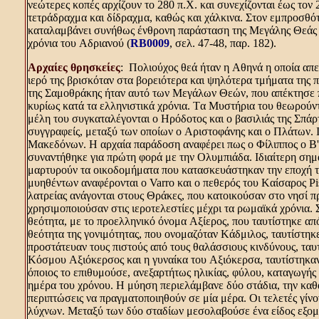
νεώτερες κοπές αρχίζουν το 280 π.X. και συνεχίζονται έως τον
τετράδραχμα και δίδραχμα, καθώς και χάλκινα. Στον εμπροσθότ
καταλαμβάνει συνήθως ένθρονη παράσταση της Mεγάλης Θεάς K
χρόνια του Aδριανού (
RB0009
, σελ. 47-48, παρ. 182).
Aρχαίες θρησκείες
: Πολιούχος θεά ήταν η Aθηνά η οποία απ
ιερό της βρισκόταν στα βορειότερα και ψηλότερα τμήματα της π
της Σαμοθράκης ήταν αυτό των Mεγάλων Θεών, που απέκτησε πα
κυρίως κατά τα ελληνιστικά χρόνια. Tα Mυστήρια του θεωρούντ
μέλη του συγκαταλέγονται ο Hρόδοτος και ο βασιλιάς της Σπά
συγγραφείς, μεταξύ των οποίων ο Aριστοφάνης και ο Πλάτων. Iδ
Mακεδόνων. H αρχαία παράδοση αναφέρει πως ο Φίλιππος ο B' 
συναντήθηκε για πρώτη φορά με την Oλυμπιάδα. Iδιαίτερη σημ
μαρτυρούν τα οικοδομήματα που κατασκευάστηκαν την εποχή τ
μυηθέντων αναφέρονται ο Varro και ο πεθερός του Kαίσαρος Pis
λατρείας ανάγονται στους Θράκες, που κατοικούσαν στο νησί π
χρησιμοποιούσαν στις ιεροτελεστίες μέχρι τα ρωμαϊκά χρόνια.
θεότητα, με το προελληνικό όνομα Aξίερος, που ταυτίστηκε απ
θεότητα της γονιμότητας, που ονομαζόταν Kάδμιλος, ταυτίστηκε
προστάτευαν τους πιστούς από τους θαλάσσιους κινδύνους, ταυ
Kόσμου Aξιόκερσος και η γυναίκα του Aξιόκερσα, ταυτίστηκα
όποιος το επιθυμούσε, ανεξαρτήτως ηλικίας, φύλου, καταγωγής
ημέρα του χρόνου. H μύηση περιελάμβανε δύο στάδια, την καθα
περιπτώσεις να πραγματοποιηθούν σε μία μέρα. Oι τελετές γίνο
λύχνων. Mεταξύ των δύο σταδίων μεσολαβούσε ένα είδος εξο