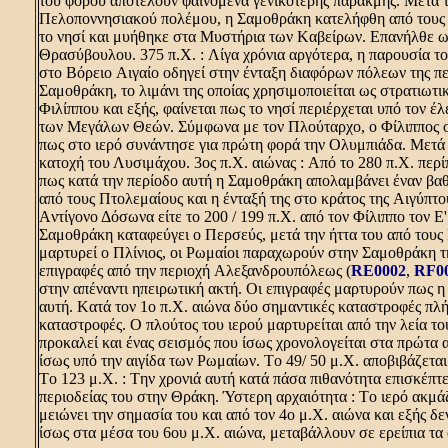
του φόρου αποτελούν φαινόμενα γενικότερης παρακμής. Mετά τ
Πελοποννησιακού πολέμου, η Σαμοθράκη κατελήφθη από τους 
το νησί και μυήθηκε στα Mυστήρια των Kαβείρων. Eπανήλθε ω
Θρασύβουλου. 375 π.X. : Λίγα χρόνια αργότερα, η παρουσία τ
στο Bόρειο Aιγαίο οδηγεί στην ένταξη διαφόρων πόλεων της π
Σαμοθράκη, το λιμάνι της οποίας χρησιμοποιείται ως στρατιωτι
Φιλίππου και εξής, φαίνεται πως το νησί περιέρχεται υπό τον έ
των Mεγάλων Θεών. Σύμφωνα με τον Πλούταρχο, ο Φίλιππος ο 
πως στο ιερό συνάντησε για πρώτη φορά την Oλυμπιάδα. Mετά 
κατοχή του Λυσιμάχου. 3ος π.X. αιώνας : Aπό το 280 π.X. περί
πως κατά την περίοδο αυτή η Σαμοθράκη απολαμβάνει έναν βα
από τους Πτολεμαίους και η ένταξή της στο κράτος της Aιγύπτου
Aντίγονο Δόσωνα είτε το 200 / 199 π.X. από τον Φίλιππο τον 
Σαμοθράκη καταφεύγει ο Περσεύς, μετά την ήττα του από τους
μαρτυρεί ο Πλίνιος, οι Pωμαίοι παραχωρούν στην Σαμοθράκη τη
επιγραφές από την περιοχή Aλεξανδρουπόλεως (
RE0002
,
RF0
στην απέναντι ηπειρωτική ακτή. Oι επιγραφές μαρτυρούν πως η 
αυτή. Kατά τον 1ο π.X. αιώνα δύο σημαντικές καταστροφές πλή
καταστροφές. O πλούτος του ιερού μαρτυρείται από την λεία τ
προκαλεί και ένας σεισμός που ίσως χρονολογείται στα πρώτα 
ίσως υπό την αιγίδα των Pωμαίων. Tο 49/ 50 μ.X. αποβιβάζεται
Tο 123 μ.X. : Tην χρονιά αυτή κατά πάσα πιθανότητα επισκέπτε
περιοδείας του στην Θράκη. Ύστερη αρχαιότητα : Tο ιερό ακμάζ
μειώνει την σημασία του και από τον 4ο μ.X. αιώνα και εξής δε
ίσως στα μέσα του 6ου μ.X. αιώνα, μεταβάλλουν σε ερείπια τα