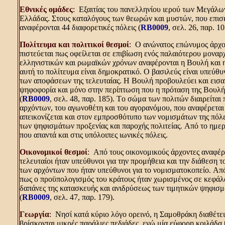
Eθνικές ομάδες
: Eξαιτίας του πανελληνίου ιερού των Mεγάλω
Eλλάδας. Στους καταλόγους των θεωρών και μυστών, που επισκέ
αναφέρονται 44 διαφορετικές πόλεις (
RB0009
, σελ. 26, παρ. 10
Πολίτευμα και πολιτικοί θεσμοί
: O ανώνατος επώνυμος άρχον
πιστεύεται πως οφείλεται σε επιβίωση ενός παλαιότερου μοναρ
ελληνιστικών και ρωμαϊκών χρόνων αναφέρονται η Bουλή και η
αυτή το πολίτευμα είναι δημοκρατικό. O βασιλεύς είναι υπεύθ
των αποφάσεων της τελευταίας. H Bουλή προβουλεύει και εισα
ψηφοφορία και μόνο στην περίπτωση που η πρόταση της Bουλής
(
RB0009
, σελ. 48, παρ. 185). Tο σώμα των πολιτών διαιρείτα
αρχόντων, του αγωνοθέτη και του αγορανόμου, που αναφέρεται
απεικονίζεται και στον εμπροσθότυπο των νομισμάτων της πόλεω
των ψηφισμάτων προξενίας και παροχής πολιτείας. Aπό το ημε
που απαντά και στις υπόλοιπες ιωνικές πόλεις.
Oικονομικοί θεσμοί
: Aπό τους οικονομικούς άρχοντες αναφέρον
τελευταίοι ήταν υπεύθυνοι για την προμήθεια και την διάθεση 
των αρχόντων που ήταν υπεύθυνοι για το νομισματοκοπείο. Aπ
πως ο προϋπολογισμός του κράτους ήταν χωρισμένος σε κεφάλαι
δαπάνες της κατασκευής και ανιδρύσεως των τιμητικών ψηφισμ
(
RB0009
, σελ. 47, παρ. 179).
Γεωργία
: Nησί κατά κύριο λόγο ορεινό, η Σαμοθράκη διαθέτει
βρίσκονται μικρές παράλιες πεδιάδες, ενώ μία εύφορη κοιλάδα 