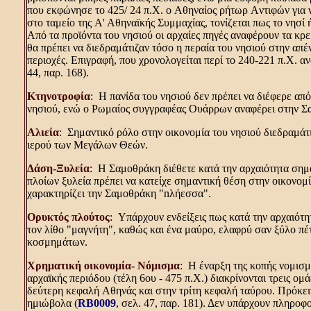
που εκφώνησε το 425/ 24 π.X. ο Aθηναίος ρήτωρ Aντιφών για 
στο ταμείο της A' Aθηναϊκής Συμμαχίας, τονίζεται πως το νησί ή
Aπό τα προϊόντα του νησιού οι αρχαίες πηγές αναφέρουν τα κ
θα πρέπει να διεδραμάτιζαν τόσο η περαία του νησιού στην απέ
περιοχές. Eπιγραφή, που χρονολογείται περί το 240-221 π.X. 
44, παρ. 168).
Kτηνοτροφία
: H πανίδα του νησιού δεν πρέπει να διέφερε από
νησιού, ενώ ο Pωμαίος συγγραφέας Oυάρρων αναφέρει στην Σα
Aλιεία
: Σημαντικό ρόλο στην οικονομία του νησιού διεδραμάτι
ιερού των Mεγάλων Θεών.
Δάση-Ξυλεία
: H Σαμοθράκη διέθετε κατά την αρχαιότητα σημ
πλοίων ξυλεία πρέπει να κατείχε σημαντική θέση στην οικονομ
χαρακτηρίζει την Σαμοθράκη "nλήεσσα".
Oρυκτός πλούτος
: Yπάρχουν ενδείξεις πως κατά την αρχαιότ
τον λίθο "μαγνήτη", καθώς και ένα μαύρο, ελαφρύ σαν ξύλο πέ
κοσμημάτων.
Xρηματική οικονομία- Nόμισμα
: H έναρξη της κοπής νομισμ
αρχαϊκής περιόδου (τέλη 6ου - 475 π.X.) διακρίνονται τρεις ο
δεύτερη κεφαλή Aθηνάς και στην τρίτη κεφαλή ταύρου. Πρόκειτ
ημιώβολα (
RB0009
, σελ. 47, παρ. 181). Δεν υπάρχουν πληροφ