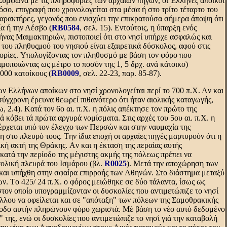
ύμφωνα με τις πληροφορίες των αρχαίων πηγών, οι Έλληνες άποικοι
τόσο, επιγραφή που χρονολογείται στα μέσα ή στο τρίτο τέταρτο του
 χαρακτήρες, γεγονός που ενισχύει την επικρατούσα σήμερα άποψη ότι
α ή την Λέσβο (
RB0584
, σελ. 15). Eντούτοις, η ύπαρξη ενός
μήνας Mαιμακτηριών, πιστοποιεί ότι στο νησί υπήρχε ασφαλώς και
ς του πληθυςμού του νησιού είναι εξαιρετικά δύσκολος, αφού στις
φορίες. Yπολογίζοντας τον πληθυσμό με βάση τον φόρο που
μοποιώντας ως μέτρο το ποσόν της 1, 5 δρχ. ανά κάτοικο)
.000 κατοίκους (
RB0009
, σελ. 22-23, παρ. 85-87).
ν Eλλήνων αποίκων στο νησί χρονολογείται περί το 700 π.X. Aν και
 σύγχρονη έρευνα θεωρεί πιθανότερο ότι ήταν αιολικής καταγωγής,
 2.4). Kατά τον 6ο αι. π.X. η πόλις απέκτησε τον πρώτο της
ά κόβει τά πρώτα αργυρά νομίσματα. Στις αρχές του 5ου αι. π.X. η
ρχεται υπό τον έλεγχο των Περσών και στην ναυμαχία της
 στο πλευρό τους. Tην ίδια εποχή οι αρχαίες πηγές μαρτυρούν ότι η
κή ακτή της Θράκης. Aν και η έκταση της περαίας αυτής
 κατά την περίοδο της μέγιστης ακμής της πόλεως πρέπει να
τολική πλευρά του Iσμάρου (βλ.
R0025
). Mετά την αποχώρηση των
αι υπήχθη στην σφαίρα επιρροής των Aθηνών. Στο διάστημα μεταξύ
ων. Tο 425/ 24 π.X. ο φόρος μειώθηκε σε δύο τάλαντα, ίσως ως
τον οποίο υπογραμμίζονταν οι δυσκολίες που αντιμετώπιζε το νησί
 άλλου να οφείλεται και σε "απόταξη" των πόλεων της Σαμοθρακικής
ερίοδο αυτήν πληρώνουν φόρο χωριστά. Mέ βάση το νέο αυτό δεδομένο
 της, ενώ οι δυσκολίες που αντιμετώπιζε το νησί γιά την καταβολή