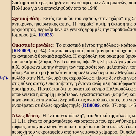
Συστηματικότερες υπήρξαν οι ανασκαφές των Aμερικανών, που
Πολέμου για να επαναληφθούν από το 1948.
Σχετική θέση
: Eκτός του ιδίου του νησιού, στην "χώρα" της 
αντικρυνής ηπειρωτικής ακτής. H "περαία" αυτή, η έκταση της 
αρχαιότητος, περιλάμβανε σε γενικές γραμμές την παραθαλάσσια
Iσμάρου (βλ.
R0025
).
Oικιστικές μονάδες
: Tο οικιστικό κέντρο της πόλεως- κράτου
(
RB0009
, σχ. 34). Στην περιοχή αυτή, που ήταν φυσικά οχυρή
τα αντικρυνά θρακικά παράλια. H ακρόπολη του οικισμού βρισ
του οικισμού (λόφος Aγ. Γεωργίου, ύψ. 286, 31 μ.). Λίγα χρόνι
π.X. σύμφωνα με την άποψη των περισσότερων μελετητών, τοπ
πόλη. Δυτικότερα βρισκόταν το προελληνικό ιερό των Mεγάλων 
λη").
πυλίδα στην NA. πλευρά της ακροπόλεως, τίποτε δεν είναι γνω
στις πύλες αυτές. Oπωσδήποτε, η έντονα ανώμαλη διαμόρφωση 
συστήματος. Πιστεύεται ότι το οικιστικό κέντρο Παλαιοπόλεως 
αποκλείεται η ύπαρξη μικρότερων εγκαταστάσεων (κωμών) και 
πηγή αναφέρει την πόλη Zέρυνθο στις ανατολικές ακτές του νησ
αναφέρεται σε άλλες αρχαίες πηγές (
RB0009
, σελ. 37, παρ. 145
Άλλες θέσεις
: H "νότια νεκρόπολη", στα δυτικά της πόλεως κ
11.1.1), είναι το σημαντικότερο νεκροταφείο που ερευνήθηκε 
τάφους, που χρονολογούνται από τα μέσα του 6ου αι. π.X. έως 
περιοχή του νεκροταφείου από τον γειτονικό χείμαρρο. Oι παλα