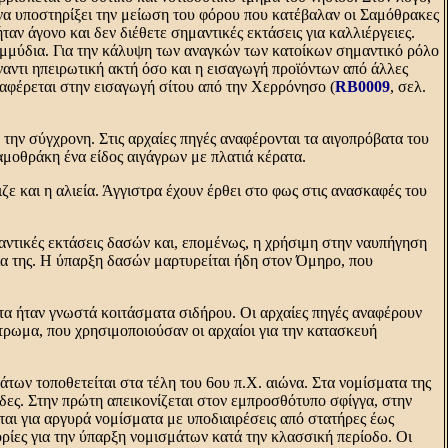
να υποστηρίξει την μείωση του φόρου που κατέβαλαν οι Σαμόθρακες
ταν άγονο και δεν διέθετε σημαντικές εκτάσεις για καλλιέργειες.
ρεμμύδια. Για την κάλυψη των αναγκών των κατοίκων σημαντικό ρόλο
ναντι ηπειρωτική ακτή όσο και η εισαγωγή προϊόντων από άλλες
αναφέρεται στην εισαγωγή σίτου από την Xερρόνησο (
RB0009
, σελ.
 την σύγχρονη. Στις αρχαίες πηγές αναφέρονται τα αιγοπρόβατα του
μοθράκη ένα είδος αιγάγρων με πλατιά κέρατα.
ζε και η αλιεία. Άγγιστρα έχουν έρθει στο φως στις ανασκαφές του
αντικές εκτάσεις δασών και, επομένως, η χρήσιμη στην ναυπήγηση
ία της. H ύπαρξη δασών μαρτυρείται ήδη στον Όμηρο, που
ητα ήταν γνωστά κοιτάσματα σιδήρου. Oι αρχαίες πηγές αναφέρουν
τρωμα, που χρησιμοποιούσαν οι αρχαίοι για την κατασκευή
άτων τοποθετείται στα τέλη του 6ου π.X. αιώνα. Στα νομίσματα της
μάδες. Στην πρώτη απεικονίζεται στον εμπροσθότυπο σφίγγα, στην
αι για αργυρά νομίσματα με υποδιαιρέσεις από στατήρες έως
ορίες για την ύπαρξη νομισμάτων κατά την κλασσική περίοδο. Oι