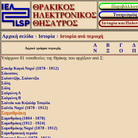
Αρχική σελίδα
Ιστορία
Ιστορία ανά περιοχή
Α
Β
Γ
Δ
Αρχικό γράμμα περιοχής
Ν
Ξ
Ο
Π
Υπάρχουν 81 τοποθεσίες της Θράκης που αρχίζουν από Σ:
Σακάρ Καγιά Ναχιέ (1878 - 1912)
Σάκισσος
Σαλαντζήκ, Σαλαντζίκ
Σάλη
Σάλη
Σαλμώνη Α
Σαλμώνη Β
Σαλτάκ και Κιζαλάρ Τσιφλίκ
Σαλτίκ Ναχιέ (1878 - 1912)
Σαμοθράκη
Σαμοθράκη (1864 - 1878)
Σαμοθράκη (1912 - 1924)
Σαμοθράκης Ναχιέ (1878 - 1912)
Σαμοθρακική περαία
Σαπχανέ Ναχιέ (1878 - 1912)