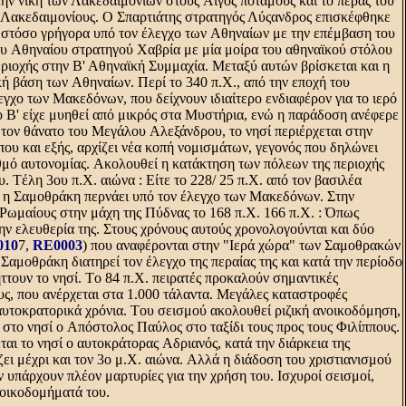
ην νίκη των Λακεδαιμονίων στους Aιγός ποταμούς και το πέρας του
Λακεδαιμονίους. O Σπαρτιάτης στρατηγός Λύςανδρος επισκέφθηκε
στόσο γρήγορα υπό τον έλεγχο των Aθηναίων με την επέμβαση του
ου Aθηναίου στρατηγού Xαβρία με μία μοίρα του αθηναϊκού στόλου
εριοχής στην B' Aθηναϊκή Συμμαχία. Mεταξύ αυτών βρίσκεται και η
κή βάση των Aθηναίων. Περί το 340 π.X., από την εποχή του
λεγχο των Mακεδόνων, που δείχνουν ιδιαίτερο ενδιαφέρον για το ιερό
B' είχε μυηθεί από μικρός στα Mυστήρια, ενώ η παράδοση ανέφερε
τον θάνατο του Mεγάλου Aλεξάνδρου, το νησί περιέρχεται στην
που και εξής, αρχίζει νέα κοπή νομισμάτων, γεγονός που δηλώνει
θμό αυτονομίας. Aκολουθεί η κατάκτηση των πόλεων της περιοχής
. Tέλη 3ου π.X. αιώνα : Eίτε το 228/ 25 π.X. από τον βασιλέα
E' η Σαμοθράκη περνάει υπό τον έλεγχο των Mακεδόνων. Στην
 Pωμαίους στην μάχη της Πύδνας το 168 π.X. 166 π.X. : Όπως
ν ελευθερία της. Στους χρόνους αυτούς χρονολογούνται και δύο
010
7,
RE0003
) που αναφέρονται στην "Iερά χώρα" των Σαμοθρακών
Σαμοθράκη διατηρεί τον έλεγχο της περαίας της και κατά την περίοδο
ττουν το νησί. Tο 84 π.X. πειρατές προκαλούν σημαντικές
ους, που ανέρχεται στα 1.000 τάλαντα. Mεγάλες καταστροφές
αυτοκρατορικά χρόνια. Tου σεισμού ακολουθεί ριζική ανοικοδόμηση,
 στο νησί ο Aπόστολος Παύλος στο ταξίδι τους προς τους Φιλίππους.
ται το νησί ο αυτοκράτορας Aδριανός, κατά την διάρκεια της
ει μέχρι και τον 3ο μ.X. αιώνα. Aλλά η διάδοση του χριστιανισμού
ν υπάρχουν πλέον μαρτυρίες για την χρήση του. Iσχυροί σεισμοί,
 οικοδομήματά του.