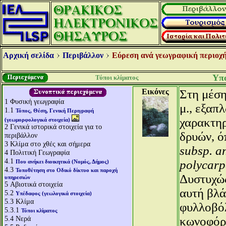
Αρχική σελίδα
Περιβάλλον
Εύρεση ανά γεωγραφική περιοχή
Υπο
Τύποι κλίματος
Εικόνες
Στη μέση
1
Φυσική γεωγραφία
μ., εξαπ
1.1
Τόπος, Θέση, Γενική Περιγραφή
χαρακτηρ
(γεωμορφολογικά στοιχεία)
2
Γενικά ιστορικά στοιχεία για το
δρυών, ό
περιβάλλον
3
Κλίμα στο χθές και σήμερα
subsp. a
4
Πολιτική Γεωγραφία
4.1
polycar
Που ανήκει διοικητικά (Νομός, Δήμος)
4.3
Τοποθέτηση στο Οδικό δίκτυο και παροχή
Δυστυχώς
υπηρεσιών
5
Αβιοτικά στοιχεία
αυτή βλά
5.2
Υπέδαφος (γεωλογικά στοιχεία)
5.3
Κλίμα
φυλλοβόλ
5.3.1
Τύποι κλίματος
5.4
Νερά
κωνοφόρω