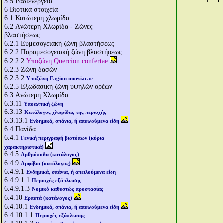
5.5
Ραδιενέργεια
6
Βιοτικά στοιχεία
6.1
Κατώτερη χλωρίδα
6.2
Aνώτερη Χλωρίδα - Ζώνες
βλαστήσεως
6.2.1
Ευμεσογειακή ζώνη βλαστήσεως
6.2.2
Παραμεσογειακή ζώνη βλαστήσεως
6.2.2.2
Υποζώνη Quercion confertae
6.2.3
Ζώνη δασών
6.2.3.2
Υποζώνη Fagion moesiacae
6.2.5
Εξωδασική ζώνη υψηλών ορέων
6.3
Aνώτερη Χλωρίδα
6.3.11
Υποαλπική ζώνη
6.3.13
Κατάλογος χλωρίδας της περιοχής
6.3.13.1
Ενδημικά, σπάνια, ή απειλούμενα είδη
6.4
Πανίδα
6.4.1
Γενική περιγραφή βιοτόπων (κύρια
χαρακτηριστικά)
6.4.5
Αρθρόποδα (κατάλογος)
6.4.9
Αμφίβια (κατάλογος)
6.4.9.1
Ενδημικά, σπάνια, ή απειλούμενα είδη
6.4.9.1.1
Περιοχές εξάπλωσης
6.4.9.1.3
Νομικό καθεστώς προστασίας
6.4.10
Ερπετά (κατάλογος)
6.4.10.1
Ενδημικά, σπάνια, ή απειλούμενα είδη
6.4.10.1.1
Περιοχές εξάπλωσης