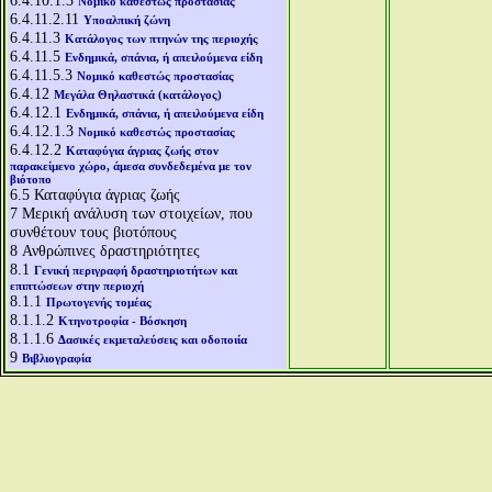
6.4.10.1.3
Νομικό καθεστώς προστασίας
6.4.11.2.11
Υποαλπική ζώνη
6.4.11.3
Κατάλογος των πτηνών της περιοχής
6.4.11.5
Ενδημικά, σπάνια, ή απειλούμενα είδη
6.4.11.5.3
Νομικό καθεστώς προστασίας
6.4.12
Μεγάλα Θηλαστικά (κατάλογος)
6.4.12.1
Ενδημικά, σπάνια, ή απειλούμενα είδη
6.4.12.1.3
Νομικό καθεστώς προστασίας
6.4.12.2
Καταφύγια άγριας ζωής στον
παρακείμενο χώρο, άμεσα συνδεδεμένα με τον
βιότοπο
6.5
Καταφύγια άγριας ζωής
7
Μερική ανάλυση των στοιχείων, που
συνθέτουν τους βιοτόπους
8
Ανθρώπινες δραστηριότητες
8.1
Γενική περιγραφή δραστηριοτήτων και
επιπτώσεων στην περιοχή
8.1.1
Πρωτογενής τομέας
8.1.1.2
Κτηνοτροφία - Βόσκηση
8.1.1.6
Δασικές εκμεταλεύσεις και οδοποιία
9
Βιβλιογραφία