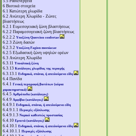
5.5
Ραδιενέργεια
6
Βιοτικά στοιχεία
6.1
Κατώτερη χλωρίδα
6.2
Aνώτερη Χλωρίδα - Ζώνες
βλαστήσεως
6.2.1
Ευμεσογειακή ζώνη βλαστήσεως
6.2.2
Παραμεσογειακή ζώνη βλαστήσεως
6.2.2.2
Υποζώνη Quercion confertae
6.2.3
Ζώνη δασών
6.2.3.2
Υποζώνη Fagion moesiacae
6.2.5
Εξωδασική ζώνη υψηλών ορέων
6.3
Aνώτερη Χλωρίδα
6.3.11
Υποαλπική ζώνη
6.3.13
Κατάλογος χλωρίδας της περιοχής
6.3.13.1
Ενδημικά, σπάνια, ή απειλούμενα είδη
6.4
Πανίδα
6.4.1
Γενική περιγραφή βιοτόπων (κύρια
χαρακτηριστικά)
6.4.5
Αρθρόποδα (κατάλογος)
6.4.9
Αμφίβια (κατάλογος)
6.4.9.1
Ενδημικά, σπάνια, ή απειλούμενα είδη
6.4.9.1.1
Περιοχές εξάπλωσης
6.4.9.1.3
Νομικό καθεστώς προστασίας
6.4.10
Ερπετά (κατάλογος)
6.4.10.1
Ενδημικά, σπάνια, ή απειλούμενα είδη
6.4.10.1.1
Περιοχές εξάπλωσης