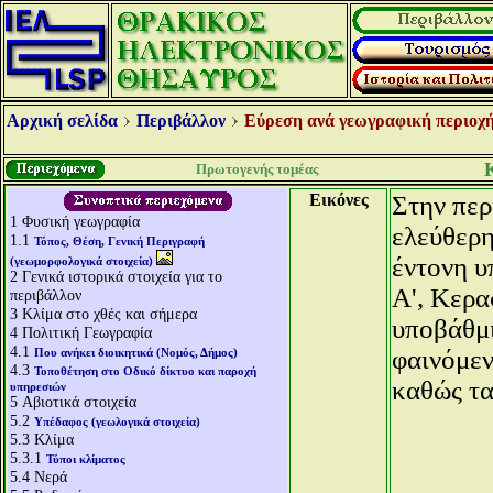
Αρχική σελίδα
Περιβάλλον
Εύρεση ανά γεωγραφική περιοχή
Πρωτογενής τομέας
Εικόνες
Στην περ
1
Φυσική γεωγραφία
ελεύθερη
1.1
Τόπος, Θέση, Γενική Περιγραφή
έντονη υ
(γεωμορφολογικά στοιχεία)
2
Γενικά ιστορικά στοιχεία για το
Α', Κερα
περιβάλλον
3
Κλίμα στο χθές και σήμερα
υποβάθμι
4
Πολιτική Γεωγραφία
4.1
φαινόμεν
Που ανήκει διοικητικά (Νομός, Δήμος)
4.3
Τοποθέτηση στο Οδικό δίκτυο και παροχή
καθώς τα
υπηρεσιών
5
Αβιοτικά στοιχεία
5.2
Υπέδαφος (γεωλογικά στοιχεία)
5.3
Κλίμα
5.3.1
Τύποι κλίματος
5.4
Νερά