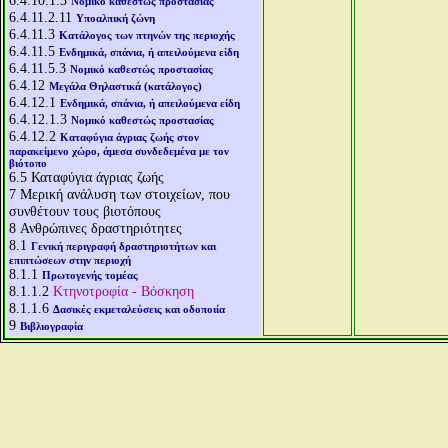
6.4.10.1.3
Νομικό καθεστώς προστασίας
6.4.11.2.11
Υποαλπική ζώνη
6.4.11.3
Κατάλογος των πτηνών της περιοχής
6.4.11.5
Ενδημικά, σπάνια, ή απειλούμενα είδη
6.4.11.5.3
Νομικό καθεστώς προστασίας
6.4.12
Μεγάλα Θηλαστικά (κατάλογος)
6.4.12.1
Ενδημικά, σπάνια, ή απειλούμενα είδη
6.4.12.1.3
Νομικό καθεστώς προστασίας
6.4.12.2
Καταφύγια άγριας ζωής στον
παρακείμενο χώρο, άμεσα συνδεδεμένα με τον
βιότοπο
6.5
Καταφύγια άγριας ζωής
7
Μερική ανάλυση των στοιχείων, που
συνθέτουν τους βιοτόπους
8
Ανθρώπινες δραστηριότητες
8.1
Γενική περιγραφή δραστηριοτήτων και
επιπτώσεων στην περιοχή
8.1.1
Πρωτογενής τομέας
8.1.1.2
Κτηνοτροφία - Βόσκηση
8.1.1.6
Δασικές εκμεταλεύσεις και οδοποιία
9
Βιβλιογραφία