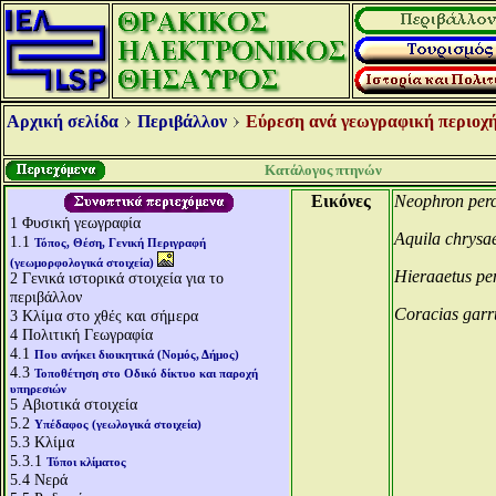
Αρχική σελίδα
Περιβάλλον
Εύρεση ανά γεωγραφική περιοχή
Κατάλογος πτηνών
Εικόνες
Neophron perc
1
Φυσική γεωγραφία
Aquila chrysae
1.1
Τόπος, Θέση, Γενική Περιγραφή
(γεωμορφολογικά στοιχεία)
Hieraaetus pe
2
Γενικά ιστορικά στοιχεία για το
περιβάλλον
Coracias garr
3
Κλίμα στο χθές και σήμερα
4
Πολιτική Γεωγραφία
4.1
Που ανήκει διοικητικά (Νομός, Δήμος)
4.3
Τοποθέτηση στο Οδικό δίκτυο και παροχή
υπηρεσιών
5
Αβιοτικά στοιχεία
5.2
Υπέδαφος (γεωλογικά στοιχεία)
5.3
Κλίμα
5.3.1
Τύποι κλίματος
5.4
Νερά