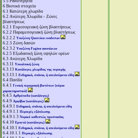
5.5
Ραδιενέργεια
6
Βιοτικά στοιχεία
6.1
Κατώτερη χλωρίδα
6.2
Aνώτερη Χλωρίδα - Ζώνες
βλαστήσεως
6.2.1
Ευμεσογειακή ζώνη βλαστήσεως
6.2.2
Παραμεσογειακή ζώνη βλαστήσεως
6.2.2.2
Υποζώνη Quercion confertae
6.2.3
Ζώνη δασών
6.2.3.2
Υποζώνη Fagion moesiacae
6.2.5
Εξωδασική ζώνη υψηλών ορέων
6.3
Aνώτερη Χλωρίδα
6.3.11
Υποαλπική ζώνη
6.3.13
Κατάλογος χλωρίδας της περιοχής
6.3.13.1
Ενδημικά, σπάνια, ή απειλούμενα είδη
6.4
Πανίδα
6.4.1
Γενική περιγραφή βιοτόπων (κύρια
χαρακτηριστικά)
6.4.5
Αρθρόποδα (κατάλογος)
6.4.9
Αμφίβια (κατάλογος)
6.4.9.1
Ενδημικά, σπάνια, ή απειλούμενα είδη
6.4.9.1.1
Περιοχές εξάπλωσης
6.4.9.1.3
Νομικό καθεστώς προστασίας
6.4.10
Ερπετά (κατάλογος)
6.4.10.1
Ενδημικά, σπάνια, ή απειλούμενα είδη
6.4.10.1.1
Περιοχές εξάπλωσης