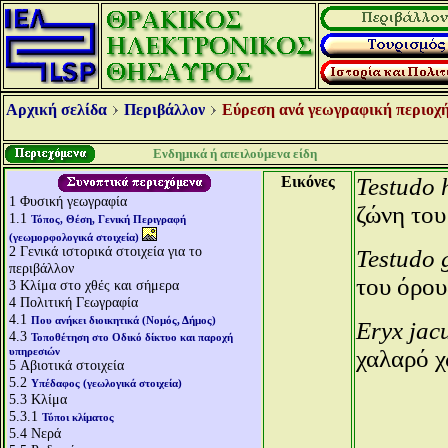
Αρχική σελίδα
Περιβάλλον
Εύρεση ανά γεωγραφική περιοχή
Ενδημικά ή απειλούμενα είδη
Εικόνες
Testudo 
1
Φυσική γεωγραφία
ζώνη του
1.1
Τόπος, Θέση, Γενική Περιγραφή
(γεωμορφολογικά στοιχεία)
2
Γενικά ιστορικά στοιχεία για το
Testudo 
περιβάλλον
του όρου
3
Κλίμα στο χθές και σήμερα
4
Πολιτική Γεωγραφία
4.1
Που ανήκει διοικητικά (Νομός, Δήμος)
Eryx jac
4.3
Τοποθέτηση στο Οδικό δίκτυο και παροχή
υπηρεσιών
χαλαρό χ
5
Αβιοτικά στοιχεία
5.2
Υπέδαφος (γεωλογικά στοιχεία)
5.3
Κλίμα
5.3.1
Τύποι κλίματος
5.4
Νερά