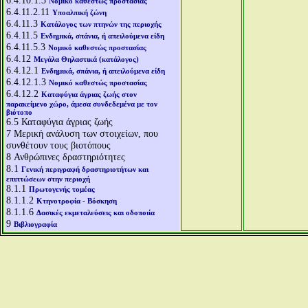
6.4.10.1.3
Νομικό καθεστώς προστασίας
6.4.11.2.11
Υποαλπική ζώνη
6.4.11.3
Κατάλογος των πτηνών της περιοχής
6.4.11.5
Ενδημικά, σπάνια, ή απειλούμενα είδη
6.4.11.5.3
Νομικό καθεστώς προστασίας
6.4.12
Μεγάλα Θηλαστικά (κατάλογος)
6.4.12.1
Ενδημικά, σπάνια, ή απειλούμενα είδη
6.4.12.1.3
Νομικό καθεστώς προστασίας
6.4.12.2
Καταφύγια άγριας ζωής στον
παρακείμενο χώρο, άμεσα συνδεδεμένα με τον
βιότοπο
6.5
Καταφύγια άγριας ζωής
7
Μερική ανάλυση των στοιχείων, που
συνθέτουν τους βιοτόπους
8
Ανθρώπινες δραστηριότητες
8.1
Γενική περιγραφή δραστηριοτήτων και
επιπτώσεων στην περιοχή
8.1.1
Πρωτογενής τομέας
8.1.1.2
Κτηνοτροφία - Βόσκηση
8.1.1.6
Δασικές εκμεταλεύσεις και οδοποιία
9
Βιβλιογραφία