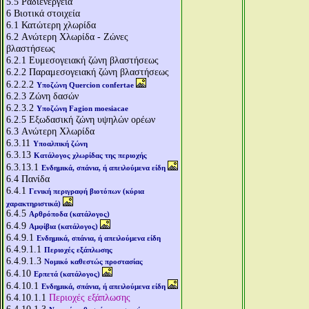
5.5
Ραδιενέργεια
6
Βιοτικά στοιχεία
6.1
Κατώτερη χλωρίδα
6.2
Aνώτερη Χλωρίδα - Ζώνες
βλαστήσεως
6.2.1
Ευμεσογειακή ζώνη βλαστήσεως
6.2.2
Παραμεσογειακή ζώνη βλαστήσεως
6.2.2.2
Υποζώνη Quercion confertae
6.2.3
Ζώνη δασών
6.2.3.2
Υποζώνη Fagion moesiacae
6.2.5
Εξωδασική ζώνη υψηλών ορέων
6.3
Aνώτερη Χλωρίδα
6.3.11
Υποαλπική ζώνη
6.3.13
Κατάλογος χλωρίδας της περιοχής
6.3.13.1
Ενδημικά, σπάνια, ή απειλούμενα είδη
6.4
Πανίδα
6.4.1
Γενική περιγραφή βιοτόπων (κύρια
χαρακτηριστικά)
6.4.5
Αρθρόποδα (κατάλογος)
6.4.9
Αμφίβια (κατάλογος)
6.4.9.1
Ενδημικά, σπάνια, ή απειλούμενα είδη
6.4.9.1.1
Περιοχές εξάπλωσης
6.4.9.1.3
Νομικό καθεστώς προστασίας
6.4.10
Ερπετά (κατάλογος)
6.4.10.1
Ενδημικά, σπάνια, ή απειλούμενα είδη
6.4.10.1.1
Περιοχές εξάπλωσης