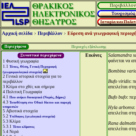
Αρχική σελίδα
Περιβάλλον
Εύρεση ανά γεωγραφική περιοχή
Περιοχές εξάπλωσης
Εικόνες
Salamandra s
φαίνεται να α
1
Φυσική γεωγραφία
1.1
Τόπος, Θέση, Γενική Περιγραφή
Bombina vari
(γεωμορφολογικά στοιχεία)
2
Γενικά ιστορικά στοιχεία για το
Bufo viridis
: 
περιβάλλον
3
Κλίμα στο χθές και σήμερα
απειλείται στ
4
Πολιτική Γεωγραφία
4.1
Bufo bufo
: πε
Που ανήκει διοικητικά (Νομός, Δήμος)
4.3
Τοποθέτηση στο Οδικό δίκτυο και παροχή
υπηρεσιών
Hyla arborea
:
5
Αβιοτικά στοιχεία
απειλείται στ
5.2
Υπέδαφος (γεωλογικά στοιχεία)
5.3
Κλίμα
Rana dalmati
5.3.1
Τύποι κλίματος
απειλείται στ
5.4
Νερά