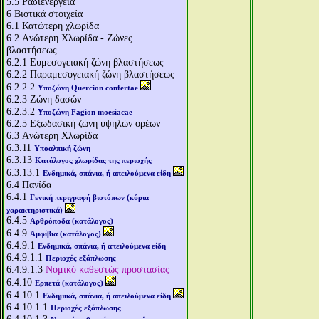
5.5
Ραδιενέργεια
6
Βιοτικά στοιχεία
6.1
Κατώτερη χλωρίδα
6.2
Aνώτερη Χλωρίδα - Ζώνες
βλαστήσεως
6.2.1
Ευμεσογειακή ζώνη βλαστήσεως
6.2.2
Παραμεσογειακή ζώνη βλαστήσεως
6.2.2.2
Υποζώνη Quercion confertae
6.2.3
Ζώνη δασών
6.2.3.2
Υποζώνη Fagion moesiacae
6.2.5
Εξωδασική ζώνη υψηλών ορέων
6.3
Aνώτερη Χλωρίδα
6.3.11
Υποαλπική ζώνη
6.3.13
Κατάλογος χλωρίδας της περιοχής
6.3.13.1
Ενδημικά, σπάνια, ή απειλούμενα είδη
6.4
Πανίδα
6.4.1
Γενική περιγραφή βιοτόπων (κύρια
χαρακτηριστικά)
6.4.5
Αρθρόποδα (κατάλογος)
6.4.9
Αμφίβια (κατάλογος)
6.4.9.1
Ενδημικά, σπάνια, ή απειλούμενα είδη
6.4.9.1.1
Περιοχές εξάπλωσης
6.4.9.1.3
Νομικό καθεστώς προστασίας
6.4.10
Ερπετά (κατάλογος)
6.4.10.1
Ενδημικά, σπάνια, ή απειλούμενα είδη
6.4.10.1.1
Περιοχές εξάπλωσης