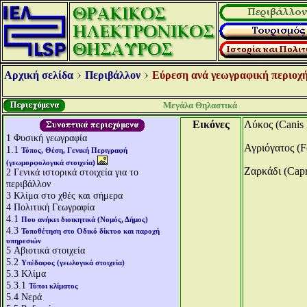
Αρχική σελίδα
Περιβάλλον
Εύρεση ανά γεωγραφική περιοχή
Μεγάλα Θηλαστικά
Εικόνες
Λύκος (Canis 
1
Φυσική γεωγραφία
Αγριόγατος (F
1.1
Τόπος, Θέση, Γενική Περιγραφή
(γεωμορφολογικά στοιχεία)
Zαρκάδι (Capr
2
Γενικά ιστορικά στοιχεία για το
περιβάλλον
3
Κλίμα στο χθές και σήμερα
4
Πολιτική Γεωγραφία
4.1
Που ανήκει διοικητικά (Νομός, Δήμος)
4.3
Τοποθέτηση στο Οδικό δίκτυο και παροχή
υπηρεσιών
5
Αβιοτικά στοιχεία
5.2
Υπέδαφος (γεωλογικά στοιχεία)
5.3
Κλίμα
5.3.1
Τύποι κλίματος
5.4
Νερά