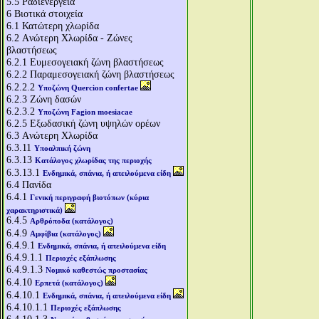
5.5
Ραδιενέργεια
6
Βιοτικά στοιχεία
6.1
Κατώτερη χλωρίδα
6.2
Aνώτερη Χλωρίδα - Ζώνες
βλαστήσεως
6.2.1
Ευμεσογειακή ζώνη βλαστήσεως
6.2.2
Παραμεσογειακή ζώνη βλαστήσεως
6.2.2.2
Υποζώνη Quercion confertae
6.2.3
Ζώνη δασών
6.2.3.2
Υποζώνη Fagion moesiacae
6.2.5
Εξωδασική ζώνη υψηλών ορέων
6.3
Aνώτερη Χλωρίδα
6.3.11
Υποαλπική ζώνη
6.3.13
Κατάλογος χλωρίδας της περιοχής
6.3.13.1
Ενδημικά, σπάνια, ή απειλούμενα είδη
6.4
Πανίδα
6.4.1
Γενική περιγραφή βιοτόπων (κύρια
χαρακτηριστικά)
6.4.5
Αρθρόποδα (κατάλογος)
6.4.9
Αμφίβια (κατάλογος)
6.4.9.1
Ενδημικά, σπάνια, ή απειλούμενα είδη
6.4.9.1.1
Περιοχές εξάπλωσης
6.4.9.1.3
Νομικό καθεστώς προστασίας
6.4.10
Ερπετά (κατάλογος)
6.4.10.1
Ενδημικά, σπάνια, ή απειλούμενα είδη
6.4.10.1.1
Περιοχές εξάπλωσης