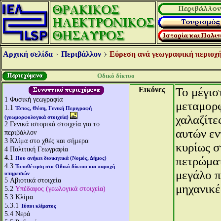
Αρχική σελίδα
Περιβάλλον
Εύρεση ανά γεωγραφική περιοχή
Οδικό δίκτυο
Εικόνες
Το μέγισ
1
Φυσική γεωγραφία
μεταμορφ
1.1
Τόπος, Θέση, Γενική Περιγραφή
χαλαζίτε
(γεωμορφολογικά στοιχεία)
2
Γενικά ιστορικά στοιχεία για το
αυτών εν
περιβάλλον
3
Κλίμα στο χθές και σήμερα
κυρίως σ
4
Πολιτική Γεωγραφία
4.1
πετρώματ
Που ανήκει διοικητικά (Νομός, Δήμος)
4.3
Τοποθέτηση στο Οδικό δίκτυο και παροχή
μεγάλο π
υπηρεσιών
5
Αβιοτικά στοιχεία
μηχανικέ
5.2
Υπέδαφος (γεωλογικά στοιχεία)
5.3
Κλίμα
5.3.1
Τύποι κλίματος
5.4
Νερά