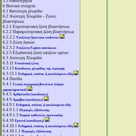
5.5
Ραδιενέργεια
6
Βιοτικά στοιχεία
6.1
Κατώτερη χλωρίδα
6.2
Aνώτερη Χλωρίδα - Ζώνες
βλαστήσεως
6.2.1
Ευμεσογειακή ζώνη βλαστήσεως
6.2.2
Παραμεσογειακή ζώνη βλαστήσεως
6.2.2.2
Υποζώνη Quercion confertae
6.2.3
Ζώνη δασών
6.2.3.2
Υποζώνη Fagion moesiacae
6.2.5
Εξωδασική ζώνη υψηλών ορέων
6.3
Aνώτερη Χλωρίδα
6.3.11
Υποαλπική ζώνη
6.3.13
Κατάλογος χλωρίδας της περιοχής
6.3.13.1
Ενδημικά, σπάνια, ή απειλούμενα είδη
6.4
Πανίδα
6.4.1
Γενική περιγραφή βιοτόπων (κύρια
χαρακτηριστικά)
6.4.5
Αρθρόποδα (κατάλογος)
6.4.9
Αμφίβια (κατάλογος)
6.4.9.1
Ενδημικά, σπάνια, ή απειλούμενα είδη
6.4.9.1.1
Περιοχές εξάπλωσης
6.4.9.1.3
Νομικό καθεστώς προστασίας
6.4.10
Ερπετά (κατάλογος)
6.4.10.1
Ενδημικά, σπάνια, ή απειλούμενα είδη
6.4.10.1.1
Περιοχές εξάπλωσης