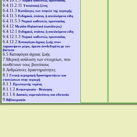
6.4.10.1.3
Νομικό καθεστώς προστασίας
6.4.11.2.11
Υποαλπική ζώνη
6.4.11.3
Κατάλογος των πτηνών της περιοχής
6.4.11.5
Ενδημικά, σπάνια, ή απειλούμενα είδη
6.4.11.5.3
Νομικό καθεστώς προστασίας
6.4.12
Μεγάλα Θηλαστικά (κατάλογος)
6.4.12.1
Ενδημικά, σπάνια, ή απειλούμενα είδη
6.4.12.1.3
Νομικό καθεστώς προστασίας
6.4.12.2
Καταφύγια άγριας ζωής στον
παρακείμενο χώρο, άμεσα συνδεδεμένα με τον
βιότοπο
6.5
Καταφύγια άγριας ζωής
7
Μερική ανάλυση των στοιχείων, που
συνθέτουν τους βιοτόπους
8
Ανθρώπινες δραστηριότητες
8.1
Γενική περιγραφή δραστηριοτήτων και
επιπτώσεων στην περιοχή
8.1.1
Πρωτογενής τομέας
8.1.1.2
Κτηνοτροφία - Βόσκηση
8.1.1.6
Δασικές εκμεταλεύσεις και οδοποιία
9
Βιβλιογραφία