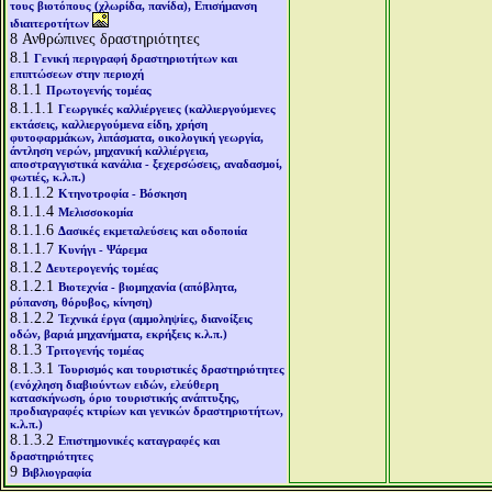
τους βιοτόπους (χλωρίδα, πανίδα), Επισήμανση
ιδιαιτεροτήτων
8
Ανθρώπινες δραστηριότητες
8.1
Γενική περιγραφή δραστηριοτήτων και
επιπτώσεων στην περιοχή
8.1.1
Πρωτογενής τομέας
8.1.1.1
Γεωργικές καλλιέργειες (καλλιεργούμενες
εκτάσεις, καλλιεργούμενα είδη, χρήση
φυτοφαρμάκων, λιπάσματα, οικολογική γεωργία,
άντληση νερών, μηχανική καλλιέργεια,
αποστραγγιστικά κανάλια - ξεχερσώσεις, αναδασμοί,
φωτιές, κ.λ.π.)
8.1.1.2
Κτηνοτροφία - Βόσκηση
8.1.1.4
Μελισσοκομία
8.1.1.6
Δασικές εκμεταλεύσεις και οδοποιία
8.1.1.7
Κυνήγι - Ψάρεμα
8.1.2
Δευτερογενής τομέας
8.1.2.1
Βιοτεχνία - βιομηχανία (απόβλητα,
ρύπανση, θόρυβος, κίνηση)
8.1.2.2
Τεχνικά έργα (αμμοληψίες, διανοίξεις
οδών, βαριά μηχανήματα, εκρήξεις κ.λ.π.)
8.1.3
Τριτογενής τομέας
8.1.3.1
Τουρισμός και τουριστικές δραστηριότητες
(ενόχληση διαβιούντων ειδών, ελεύθερη
κατασκήνωση, όριο τουριστικής ανάπτυξης,
προδιαγραφές κτιρίων και γενικών δραστηριοτήτων,
κ.λ.π.)
8.1.3.2
Επιστημονικές καταγραφές και
δραστηριότητες
9
Βιβλιογραφία