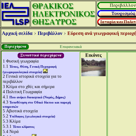
Αρχική σελίδα
Περιβάλλον
Εύρεση ανά γεωγραφική περιοχή
Επιφανειακά
Εικόνες
1
Φυσική γεωγραφία
1.1
Τόπος, Θέση, Γενική Περιγραφή
(γεωμορφολογικά στοιχεία)
2
Γενικά ιστορικά στοιχεία για το
περιβάλλον
3
Κλίμα στο χθές και σήμερα
4
Πολιτική Γεωγραφία
4.1
Που ανήκει διοικητικά (Νομός, Δήμος)
4.3
Τοποθέτηση στο Οδικό δίκτυο και παροχή
υπηρεσιών
5
Αβιοτικά στοιχεία
5.2
Υπέδαφος (γεωλογικά στοιχεία)
5.3
Κλίμα
5.3.1
Τύποι κλίματος
5.4
Νερά