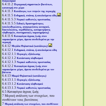
Παγκόσμια)
6.4.11.2
Περιγραφή σημαντικών βιοτόπων,
κατανομή στο χώρο
6.4.11.3
Κατάλογος των πτηνών της περιοχής
6.4.11.5
Ενδημικά, σπάνια, ή απειλούμενα είδη
6.4.11.5.3
Νομικό καθεστώς προστασίας
6.4.11.5.5
Ειδικές δραστηριότητες
(απελευθερώσεις, απαγορεύσεις κυνηγιού,
δακτυλιώσεις, περιθάλψεις, καταμετρήσεις
πληθυσμών, συστηματικές παρατηρήσεις)
6.4.11.6
Καταφύγια άγριας ζωής στον
παρακείμενο χώρο, άμεσα συνδεδεμένα με την
περιοχή
6.4.12
Μεγάλα Θηλαστικά (κατάλογος)
6.4.12.1
Ενδημικά, σπάνια, ή απειλούμενα είδη
6.4.12.1.1
Περιοχές εξάπλωσης
6.4.12.1.2
Κατάσταση πληθυσμού
6.4.12.1.3
Νομικό καθεστώς προστασίας
6.4.12.2
Καταφύγια άγριας ζωής στον
παρακείμενο χώρο, άμεσα συνδεδεμένα με τον
βιότοπο
6.4.13
Μικρά Θηλαστικά (κατάλογος)
6.4.13.1.1
Περιοχές εξάπλωσης
6.4.13.1.2
Κατάσταση πληθυσμού
6.4.13.1.3
Νομικό καθεστώς προστασίας
6.5
Καταφύγια άγριας ζωής
7
Μερική ανάλυση των στοιχείων, που
συνθέτουν τους βιοτόπους
7
Μερική ανάλυση των στοιχείων, που συνθέτουν