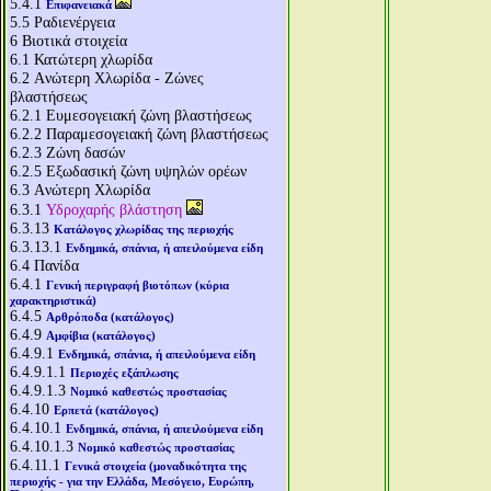
5.4.1
Επιφανειακά
5.5
Ραδιενέργεια
6
Βιοτικά στοιχεία
6.1
Κατώτερη χλωρίδα
6.2
Aνώτερη Χλωρίδα - Ζώνες
βλαστήσεως
6.2.1
Ευμεσογειακή ζώνη βλαστήσεως
6.2.2
Παραμεσογειακή ζώνη βλαστήσεως
6.2.3
Ζώνη δασών
6.2.5
Εξωδασική ζώνη υψηλών ορέων
6.3
Aνώτερη Χλωρίδα
6.3.1
Υδροχαρής βλάστηση
6.3.13
Κατάλογος χλωρίδας της περιοχής
6.3.13.1
Ενδημικά, σπάνια, ή απειλούμενα είδη
6.4
Πανίδα
6.4.1
Γενική περιγραφή βιοτόπων (κύρια
χαρακτηριστικά)
6.4.5
Αρθρόποδα (κατάλογος)
6.4.9
Αμφίβια (κατάλογος)
6.4.9.1
Ενδημικά, σπάνια, ή απειλούμενα είδη
6.4.9.1.1
Περιοχές εξάπλωσης
6.4.9.1.3
Νομικό καθεστώς προστασίας
6.4.10
Ερπετά (κατάλογος)
6.4.10.1
Ενδημικά, σπάνια, ή απειλούμενα είδη
6.4.10.1.3
Νομικό καθεστώς προστασίας
6.4.11.1
Γενικά στοιχεία (μοναδικότητα της
περιοχής - για την Ελλάδα, Μεσόγειο, Ευρώπη,