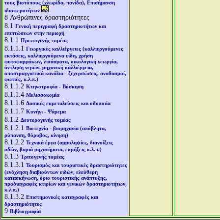
τους βιοτόπους (χλωρίδα, πανίδα), Επισήμανση
ιδιαιτεροτήτων
8
Ανθρώπινες δραστηριότητες
8.1
Γενική περιγραφή δραστηριοτήτων και
επιπτώσεων στην περιοχή
8.1.1
Πρωτογενής τομέας
8.1.1.1
Γεωργικές καλλιέργειες (καλλιεργούμενες
εκτάσεις, καλλιεργούμενα είδη, χρήση
φυτοφαρμάκων, λιπάσματα, οικολογική γεωργία,
άντληση νερών, μηχανική καλλιέργεια,
αποστραγγιστικά κανάλια - ξεχερσώσεις, αναδασμοί,
φωτιές, κ.λ.π.)
8.1.1.2
Κτηνοτροφία - Βόσκηση
8.1.1.4
Μελισσοκομία
8.1.1.6
Δασικές εκμεταλεύσεις και οδοποιία
8.1.1.7
Κυνήγι - Ψάρεμα
8.1.2
Δευτερογενής τομέας
8.1.2.1
Βιοτεχνία - βιομηχανία (απόβλητα,
ρύπανση, θόρυβος, κίνηση)
8.1.2.2
Τεχνικά έργα (αμμοληψίες, διανοίξεις
οδών, βαριά μηχανήματα, εκρήξεις κ.λ.π.)
8.1.3
Τριτογενής τομέας
8.1.3.1
Τουρισμός και τουριστικές δραστηριότητες
(ενόχληση διαβιούντων ειδών, ελεύθερη
κατασκήνωση, όριο τουριστικής ανάπτυξης,
προδιαγραφές κτιρίων και γενικών δραστηριοτήτων,
κ.λ.π.)
8.1.3.2
Επιστημονικές καταγραφές και
δραστηριότητες
9
Βιβλιογραφία