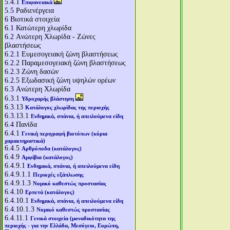
5.4.1
Επιφανειακά
5.5
Ραδιενέργεια
6
Βιοτικά στοιχεία
6.1
Κατώτερη χλωρίδα
6.2
Aνώτερη Χλωρίδα - Ζώνες
βλαστήσεως
6.2.1
Ευμεσογειακή ζώνη βλαστήσεως
6.2.2
Παραμεσογειακή ζώνη βλαστήσεως
6.2.3
Ζώνη δασών
6.2.5
Εξωδασική ζώνη υψηλών ορέων
6.3
Aνώτερη Χλωρίδα
6.3.1
Υδροχαρής βλάστηση
6.3.13
Κατάλογος χλωρίδας της περιοχής
6.3.13.1
Ενδημικά, σπάνια, ή απειλούμενα είδη
6.4
Πανίδα
6.4.1
Γενική περιγραφή βιοτόπων (κύρια
χαρακτηριστικά)
6.4.5
Αρθρόποδα (κατάλογος)
6.4.9
Αμφίβια (κατάλογος)
6.4.9.1
Ενδημικά, σπάνια, ή απειλούμενα είδη
6.4.9.1.1
Περιοχές εξάπλωσης
6.4.9.1.3
Νομικό καθεστώς προστασίας
6.4.10
Ερπετά (κατάλογος)
6.4.10.1
Ενδημικά, σπάνια, ή απειλούμενα είδη
6.4.10.1.3
Νομικό καθεστώς προστασίας
6.4.11.1
Γενικά στοιχεία (μοναδικότητα της
περιοχής - για την Ελλάδα, Μεσόγειο, Ευρώπη,