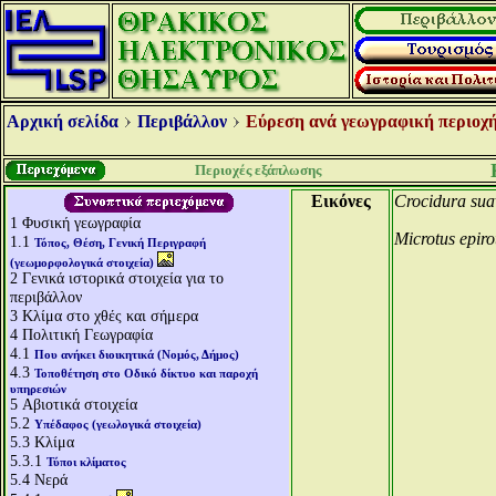
Αρχική σελίδα
Περιβάλλον
Εύρεση ανά γεωγραφική περιοχή
Περιοχές εξάπλωσης
Εικόνες
Crocidura sua
1
Φυσική γεωγραφία
Microtus epiro
1.1
Τόπος, Θέση, Γενική Περιγραφή
(γεωμορφολογικά στοιχεία)
2
Γενικά ιστορικά στοιχεία για το
περιβάλλον
3
Κλίμα στο χθές και σήμερα
4
Πολιτική Γεωγραφία
4.1
Που ανήκει διοικητικά (Νομός, Δήμος)
4.3
Τοποθέτηση στο Οδικό δίκτυο και παροχή
υπηρεσιών
5
Αβιοτικά στοιχεία
5.2
Υπέδαφος (γεωλογικά στοιχεία)
5.3
Κλίμα
5.3.1
Τύποι κλίματος
5.4
Νερά