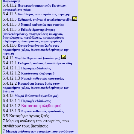
Παγκόσμια)
6.4.11.2
Περιγραφή σημαντικών βιοτόπων,
κατανομή στο χώρο
6.4.11.3
Κατάλογος των πτηνών της περιοχής
6.4.11.5
Ενδημικά, σπάνια, ή απειλούμενα είδη
6.4.11.5.3
Νομικό καθεστώς προστασίας
6.4.11.5.5
Ειδικές δραστηριότητες
(απελευθερώσεις, απαγορεύσεις κυνηγιού,
δακτυλιώσεις, περιθάλψεις, καταμετρήσεις
πληθυσμών, συστηματικές παρατηρήσεις)
6.4.11.6
Καταφύγια άγριας ζωής στον
παρακείμενο χώρο, άμεσα συνδεδεμένα με την
περιοχή
6.4.12
Μεγάλα Θηλαστικά (κατάλογος)
6.4.12.1
Ενδημικά, σπάνια, ή απειλούμενα είδη
6.4.12.1.1
Περιοχές εξάπλωσης
6.4.12.1.2
Κατάσταση πληθυσμού
6.4.12.1.3
Νομικό καθεστώς προστασίας
6.4.12.2
Καταφύγια άγριας ζωής στον
παρακείμενο χώρο, άμεσα συνδεδεμένα με τον
βιότοπο
6.4.13
Μικρά Θηλαστικά (κατάλογος)
6.4.13.1.1
Περιοχές εξάπλωσης
6.4.13.1.2
Κατάσταση πληθυσμού
6.4.13.1.3
Νομικό καθεστώς προστασίας
6.5
Καταφύγια άγριας ζωής
7
Μερική ανάλυση των στοιχείων, που
συνθέτουν τους βιοτόπους
7
Μερική ανάλυση των στοιχείων, που συνθέτουν