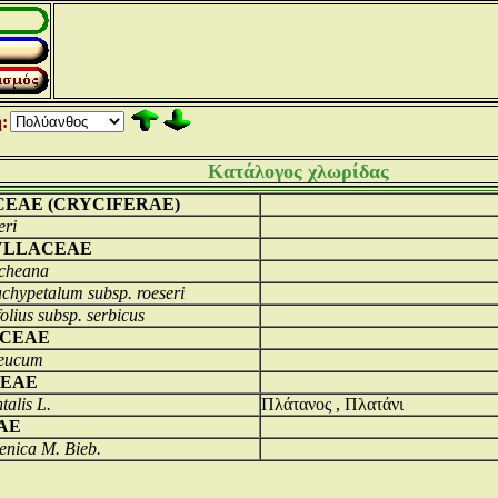
:
Κατάλογος χλωρίδας
CEAE (CRYCIFERAE)
eri
YLLACEAE
rcheana
chypetalum subsp. roeseri
olius subsp. serbicus
CEAE
leucum
CEAE
talis L.
Πλάτανος , Πλατάνι
AE
enica M. Bieb.