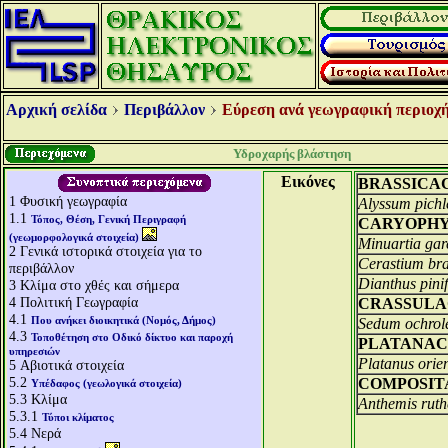
Αρχική σελίδα
Περιβάλλον
Εύρεση ανά γεωγραφική περιοχή
Υδροχαρής βλάστηση
Εικόνες
BRASSICA
1
Φυσική γεωγραφία
Alyssum pichl
1.1
Τόπος, Θέση, Γενική Περιγραφή
CARYOPH
(γεωμορφολογικά στοιχεία)
Minuartia ga
2
Γενικά ιστορικά στοιχεία για το
Cerastium bra
περιβάλλον
Dianthus pinif
3
Κλίμα στο χθές και σήμερα
4
Πολιτική Γεωγραφία
CRASSULA
4.1
Που ανήκει διοικητικά (Νομός, Δήμος)
Sedum ochro
4.3
Τοποθέτηση στο Οδικό δίκτυο και παροχή
PLATANA
υπηρεσιών
Platanus orien
5
Αβιοτικά στοιχεία
5.2
COMPOSIT
Υπέδαφος (γεωλογικά στοιχεία)
5.3
Κλίμα
Anthemis ruth
5.3.1
Τύποι κλίματος
5.4
Νερά