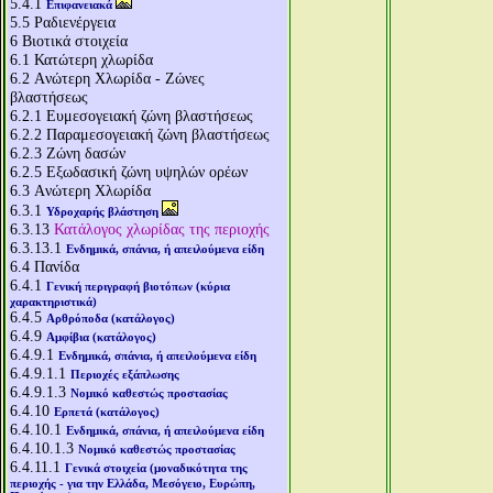
5.4.1
Επιφανειακά
5.5
Ραδιενέργεια
6
Βιοτικά στοιχεία
6.1
Κατώτερη χλωρίδα
6.2
Aνώτερη Χλωρίδα - Ζώνες
βλαστήσεως
6.2.1
Ευμεσογειακή ζώνη βλαστήσεως
6.2.2
Παραμεσογειακή ζώνη βλαστήσεως
6.2.3
Ζώνη δασών
6.2.5
Εξωδασική ζώνη υψηλών ορέων
6.3
Aνώτερη Χλωρίδα
6.3.1
Υδροχαρής βλάστηση
6.3.13
Κατάλογος χλωρίδας της περιοχής
6.3.13.1
Ενδημικά, σπάνια, ή απειλούμενα είδη
6.4
Πανίδα
6.4.1
Γενική περιγραφή βιοτόπων (κύρια
χαρακτηριστικά)
6.4.5
Αρθρόποδα (κατάλογος)
6.4.9
Αμφίβια (κατάλογος)
6.4.9.1
Ενδημικά, σπάνια, ή απειλούμενα είδη
6.4.9.1.1
Περιοχές εξάπλωσης
6.4.9.1.3
Νομικό καθεστώς προστασίας
6.4.10
Ερπετά (κατάλογος)
6.4.10.1
Ενδημικά, σπάνια, ή απειλούμενα είδη
6.4.10.1.3
Νομικό καθεστώς προστασίας
6.4.11.1
Γενικά στοιχεία (μοναδικότητα της
περιοχής - για την Ελλάδα, Μεσόγειο, Ευρώπη,