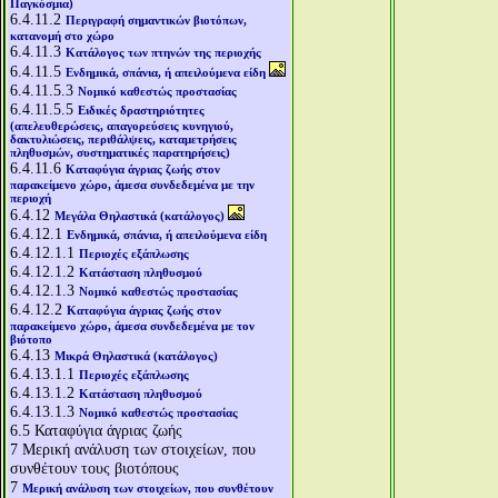
Παγκόσμια)
6.4.11.2
Περιγραφή σημαντικών βιοτόπων,
κατανομή στο χώρο
6.4.11.3
Κατάλογος των πτηνών της περιοχής
6.4.11.5
Ενδημικά, σπάνια, ή απειλούμενα είδη
6.4.11.5.3
Νομικό καθεστώς προστασίας
6.4.11.5.5
Ειδικές δραστηριότητες
(απελευθερώσεις, απαγορεύσεις κυνηγιού,
δακτυλιώσεις, περιθάλψεις, καταμετρήσεις
πληθυσμών, συστηματικές παρατηρήσεις)
6.4.11.6
Καταφύγια άγριας ζωής στον
παρακείμενο χώρο, άμεσα συνδεδεμένα με την
περιοχή
6.4.12
Μεγάλα Θηλαστικά (κατάλογος)
6.4.12.1
Ενδημικά, σπάνια, ή απειλούμενα είδη
6.4.12.1.1
Περιοχές εξάπλωσης
6.4.12.1.2
Κατάσταση πληθυσμού
6.4.12.1.3
Νομικό καθεστώς προστασίας
6.4.12.2
Καταφύγια άγριας ζωής στον
παρακείμενο χώρο, άμεσα συνδεδεμένα με τον
βιότοπο
6.4.13
Μικρά Θηλαστικά (κατάλογος)
6.4.13.1.1
Περιοχές εξάπλωσης
6.4.13.1.2
Κατάσταση πληθυσμού
6.4.13.1.3
Νομικό καθεστώς προστασίας
6.5
Καταφύγια άγριας ζωής
7
Μερική ανάλυση των στοιχείων, που
συνθέτουν τους βιοτόπους
7
Μερική ανάλυση των στοιχείων, που συνθέτουν