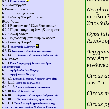
5.4.1
Επιφανειακά
5.5
Ραδιενέργεια
Neophron
6
Βιοτικά στοιχεία
6.1
Κατώτερη χλωρίδα
περιλαμβ
6.2
Aνώτερη Χλωρίδα - Ζώνες
βλαστήσεως
Σπονδυλ
6.2.1
Ευμεσογειακή ζώνη βλαστήσεως
6.2.2
Παραμεσογειακή ζώνη βλαστήσεως
Gyps ful
6.2.3
Ζώνη δασών
6.2.5
Εξωδασική ζώνη υψηλών ορέων
Απειλου
6.3
Aνώτερη Χλωρίδα
6.3.1
Υδροχαρής βλάστηση
Aegypiu
6.3.13
Κατάλογος χλωρίδας της περιοχής
6.3.13.1
Ενδημικά, σπάνια, ή απειλούμενα είδη
των Απε
6.4
Πανίδα
6.4.1
κινδυνεύ
Γενική περιγραφή βιοτόπων (κύρια
χαρακτηριστικά)
6.4.5
Αρθρόποδα (κατάλογος)
6.4.9
Circus a
Αμφίβια (κατάλογος)
6.4.9.1
Ενδημικά, σπάνια, ή απειλούμενα είδη
των Απε
6.4.9.1.1
Περιοχές εξάπλωσης
6.4.9.1.3
Νομικό καθεστώς προστασίας
6.4.10
Ερπετά (κατάλογος)
Circus 
6.4.10.1
Ενδημικά, σπάνια, ή απειλούμενα είδη
6.4.10.1.3
Νομικό καθεστώς προστασίας
Circus p
6.4.11.1
Γενικά στοιχεία (μοναδικότητα της
περιοχής - για την Ελλάδα, Μεσόγειο, Ευρώπη,