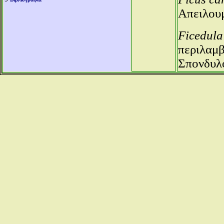
Απειλου
Ficedula
περιλαμβ
Σπονδυλ