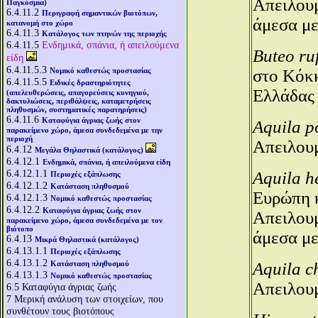
Απειλου
Παγκόσμια)
6.4.11.2
Περιγραφή σημαντικών βιοτόπων,
άμεσα με
κατανομή στο χώρο
6.4.11.3
Κατάλογος των πτηνών της περιοχής
6.4.11.5
Ενδημικά, σπάνια, ή απειλούμενα
Buteo ru
είδη
6.4.11.5.3
Νομικό καθεστώς προστασίας
στο Κόκ
6.4.11.5.5
Ειδικές δραστηριότητες
Ελλάδας 
(απελευθερώσεις, απαγορεύσεις κυνηγιού,
δακτυλιώσεις, περιθάλψεις, καταμετρήσεις
πληθυσμών, συστηματικές παρατηρήσεις)
6.4.11.6
Καταφύγια άγριας ζωής στον
Aquila p
παρακείμενο χώρο, άμεσα συνδεδεμένα με την
περιοχή
Απειλου
6.4.12
Μεγάλα Θηλαστικά (κατάλογος)
6.4.12.1
Ενδημικά, σπάνια, ή απειλούμενα είδη
6.4.12.1.1
Aquila h
Περιοχές εξάπλωσης
6.4.12.1.2
Κατάσταση πληθυσμού
Ευρώπη κ
6.4.12.1.3
Νομικό καθεστώς προστασίας
6.4.12.2
Καταφύγια άγριας ζωής στον
Απειλου
παρακείμενο χώρο, άμεσα συνδεδεμένα με τον
βιότοπο
άμεσα με
6.4.13
Μικρά Θηλαστικά (κατάλογος)
6.4.13.1.1
Περιοχές εξάπλωσης
6.4.13.1.2
Κατάσταση πληθυσμού
Aquila c
6.4.13.1.3
Νομικό καθεστώς προστασίας
Απειλου
6.5
Καταφύγια άγριας ζωής
7
Μερική ανάλυση των στοιχείων, που
συνθέτουν τους βιοτόπους