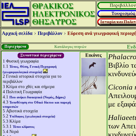
Αρχική σελίδα
Περιβάλλον
Εύρεση ανά γεωγραφική περιοχή
Ενδ
Κατάλογος πτηνών
Εικόνες
Phalacr
1
Φυσική γεωγραφία
Βιβλίο 
1.1
Τόπος, Θέση, Γενική Περιγραφή
κινδυνεύ
(γεωμορφολογικά στοιχεία)
2
Γενικά ιστορικά στοιχεία για το
περιβάλλον
Ciconia 
3
Κλίμα στο χθές και σήμερα
4
Πολιτική Γεωγραφία
Απειλου
4.1
Που ανήκει διοικητικά (Νομός, Δήμος)
4.3
με εξαφά
Τοποθέτηση στο Οδικό δίκτυο και παροχή
υπηρεσιών
5
Αβιοτικά στοιχεία
Haliaeetu
5.2
Υπέδαφος (γεωλογικά στοιχεία)
5.3
Κλίμα
των Απε
5.3.1
Τύποι κλίματος
5.4
Νερά
κινδυνεύ