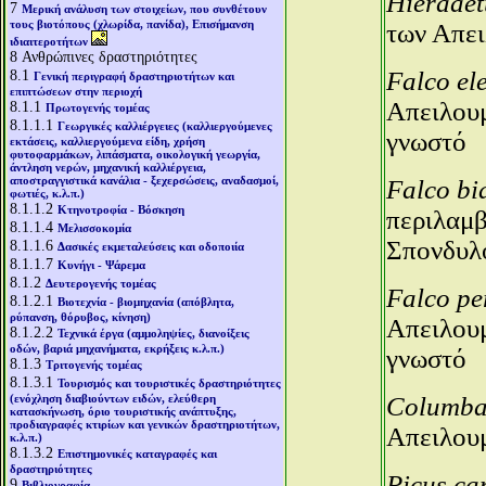
Hieraaet
7
Μερική ανάλυση των στοιχείων, που συνθέτουν
τους βιοτόπους (χλωρίδα, πανίδα), Επισήμανση
των Απε
ιδιαιτεροτήτων
8
Ανθρώπινες δραστηριότητες
8.1
Falco el
Γενική περιγραφή δραστηριοτήτων και
επιπτώσεων στην περιοχή
Απειλου
8.1.1
Πρωτογενής τομέας
8.1.1.1
Γεωργικές καλλιέργειες (καλλιεργούμενες
γνωστό
εκτάσεις, καλλιεργούμενα είδη, χρήση
φυτοφαρμάκων, λιπάσματα, οικολογική γεωργία,
άντληση νερών, μηχανική καλλιέργεια,
αποστραγγιστικά κανάλια - ξεχερσώσεις, αναδασμοί,
Falco bi
φωτιές, κ.λ.π.)
8.1.1.2
Κτηνοτροφία - Βόσκηση
περιλαμβ
8.1.1.4
Μελισσοκομία
Σπονδυλ
8.1.1.6
Δασικές εκμεταλεύσεις και οδοποιία
8.1.1.7
Κυνήγι - Ψάρεμα
8.1.2
Δευτερογενής τομέας
Falco pe
8.1.2.1
Βιοτεχνία - βιομηχανία (απόβλητα,
ρύπανση, θόρυβος, κίνηση)
Απειλου
8.1.2.2
Τεχνικά έργα (αμμοληψίες, διανοίξεις
οδών, βαριά μηχανήματα, εκρήξεις κ.λ.π.)
γνωστό
8.1.3
Τριτογενής τομέας
8.1.3.1
Τουρισμός και τουριστικές δραστηριότητες
(ενόχληση διαβιούντων ειδών, ελεύθερη
Columba
κατασκήνωση, όριο τουριστικής ανάπτυξης,
προδιαγραφές κτιρίων και γενικών δραστηριοτήτων,
Απειλου
κ.λ.π.)
8.1.3.2
Επιστημονικές καταγραφές και
δραστηριότητες
Picus ca
9
Βιβλιογραφία