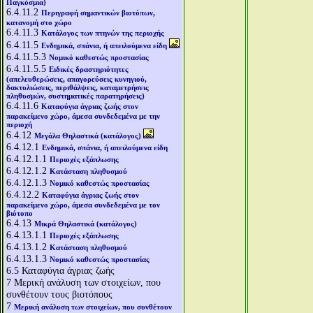
Παγκόσμια)
6.4.11.2
Περιγραφή σημαντικών βιοτόπων,
κατανομή στο χώρο
6.4.11.3
Κατάλογος των πτηνών της περιοχής
6.4.11.5
Ενδημικά, σπάνια, ή απειλούμενα είδη
6.4.11.5.3
Νομικό καθεστώς προστασίας
6.4.11.5.5
Ειδικές δραστηριότητες
(απελευθερώσεις, απαγορεύσεις κυνηγιού,
δακτυλιώσεις, περιθάλψεις, καταμετρήσεις
πληθυσμών, συστηματικές παρατηρήσεις)
6.4.11.6
Καταφύγια άγριας ζωής στον
παρακείμενο χώρο, άμεσα συνδεδεμένα με την
περιοχή
6.4.12
Μεγάλα Θηλαστικά (κατάλογος)
6.4.12.1
Ενδημικά, σπάνια, ή απειλούμενα είδη
6.4.12.1.1
Περιοχές εξάπλωσης
6.4.12.1.2
Κατάσταση πληθυσμού
6.4.12.1.3
Νομικό καθεστώς προστασίας
6.4.12.2
Καταφύγια άγριας ζωής στον
παρακείμενο χώρο, άμεσα συνδεδεμένα με τον
βιότοπο
6.4.13
Μικρά Θηλαστικά (κατάλογος)
6.4.13.1.1
Περιοχές εξάπλωσης
6.4.13.1.2
Κατάσταση πληθυσμού
6.4.13.1.3
Νομικό καθεστώς προστασίας
6.5
Καταφύγια άγριας ζωής
7
Μερική ανάλυση των στοιχείων, που
συνθέτουν τους βιοτόπους
7
Μερική ανάλυση των στοιχείων, που συνθέτουν