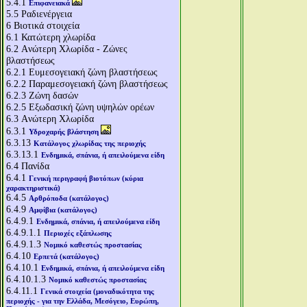
5.4.1
Επιφανειακά
5.5
Ραδιενέργεια
6
Βιοτικά στοιχεία
6.1
Κατώτερη χλωρίδα
6.2
Aνώτερη Χλωρίδα - Ζώνες
βλαστήσεως
6.2.1
Ευμεσογειακή ζώνη βλαστήσεως
6.2.2
Παραμεσογειακή ζώνη βλαστήσεως
6.2.3
Ζώνη δασών
6.2.5
Εξωδασική ζώνη υψηλών ορέων
6.3
Aνώτερη Χλωρίδα
6.3.1
Υδροχαρής βλάστηση
6.3.13
Κατάλογος χλωρίδας της περιοχής
6.3.13.1
Ενδημικά, σπάνια, ή απειλούμενα είδη
6.4
Πανίδα
6.4.1
Γενική περιγραφή βιοτόπων (κύρια
χαρακτηριστικά)
6.4.5
Αρθρόποδα (κατάλογος)
6.4.9
Αμφίβια (κατάλογος)
6.4.9.1
Ενδημικά, σπάνια, ή απειλούμενα είδη
6.4.9.1.1
Περιοχές εξάπλωσης
6.4.9.1.3
Νομικό καθεστώς προστασίας
6.4.10
Ερπετά (κατάλογος)
6.4.10.1
Ενδημικά, σπάνια, ή απειλούμενα είδη
6.4.10.1.3
Νομικό καθεστώς προστασίας
6.4.11.1
Γενικά στοιχεία (μοναδικότητα της
περιοχής - για την Ελλάδα, Μεσόγειο, Ευρώπη,