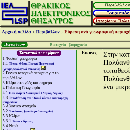
Αρχική σελίδα
Περιβάλλον
Εύρεση ανά γεωγραφική περιοχή
Βιοτεχνία - βιομηχανία
Εικόνες
Στην κατ
1
Φυσική γεωγραφία
Πολύανθο
1.1
Τόπος, Θέση, Γενική Περιγραφή
τοποθεσί
(γεωμορφολογικά στοιχεία)
2
Γενικά ιστορικά στοιχεία για το
Πολύανθο
περιβάλλον
3
Κλίμα στο χθές και σήμερα
ένα μικρ
4
Πολιτική Γεωγραφία
4.1
Που ανήκει διοικητικά (Νομός, Δήμος)
4.3
Τοποθέτηση στο Οδικό δίκτυο και παροχή
υπηρεσιών
5
Αβιοτικά στοιχεία
5.2
Υπέδαφος (γεωλογικά στοιχεία)
5.3
Κλίμα
5.3.1
Τύποι κλίματος
5.4
Νερά