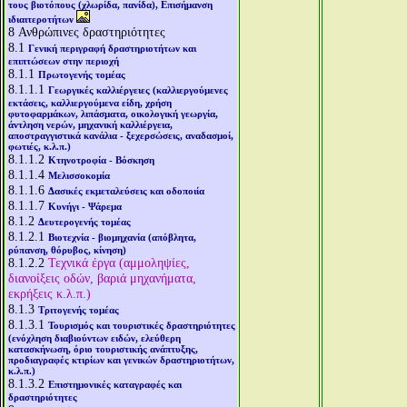
τους βιοτόπους (χλωρίδα, πανίδα), Επισήμανση
ιδιαιτεροτήτων
8
Ανθρώπινες δραστηριότητες
8.1
Γενική περιγραφή δραστηριοτήτων και
επιπτώσεων στην περιοχή
8.1.1
Πρωτογενής τομέας
8.1.1.1
Γεωργικές καλλιέργειες (καλλιεργούμενες
εκτάσεις, καλλιεργούμενα είδη, χρήση
φυτοφαρμάκων, λιπάσματα, οικολογική γεωργία,
άντληση νερών, μηχανική καλλιέργεια,
αποστραγγιστικά κανάλια - ξεχερσώσεις, αναδασμοί,
φωτιές, κ.λ.π.)
8.1.1.2
Κτηνοτροφία - Βόσκηση
8.1.1.4
Μελισσοκομία
8.1.1.6
Δασικές εκμεταλεύσεις και οδοποιία
8.1.1.7
Κυνήγι - Ψάρεμα
8.1.2
Δευτερογενής τομέας
8.1.2.1
Βιοτεχνία - βιομηχανία (απόβλητα,
ρύπανση, θόρυβος, κίνηση)
8.1.2.2
Τεχνικά έργα (αμμοληψίες,
διανοίξεις οδών, βαριά μηχανήματα,
εκρήξεις κ.λ.π.)
8.1.3
Τριτογενής τομέας
8.1.3.1
Τουρισμός και τουριστικές δραστηριότητες
(ενόχληση διαβιούντων ειδών, ελεύθερη
κατασκήνωση, όριο τουριστικής ανάπτυξης,
προδιαγραφές κτιρίων και γενικών δραστηριοτήτων,
κ.λ.π.)
8.1.3.2
Επιστημονικές καταγραφές και
δραστηριότητες