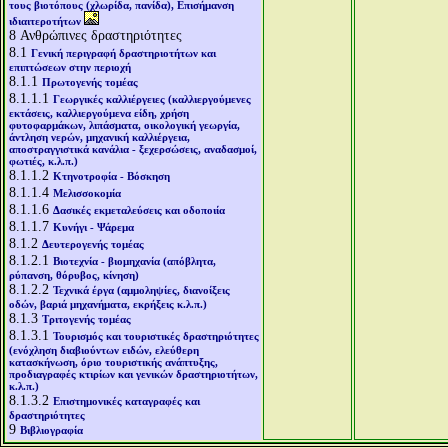
τους βιοτόπους (χλωρίδα, πανίδα), Επισήμανση
ιδιαιτεροτήτων
8
Ανθρώπινες δραστηριότητες
8.1
Γενική περιγραφή δραστηριοτήτων και
επιπτώσεων στην περιοχή
8.1.1
Πρωτογενής τομέας
8.1.1.1
Γεωργικές καλλιέργειες (καλλιεργούμενες
εκτάσεις, καλλιεργούμενα είδη, χρήση
φυτοφαρμάκων, λιπάσματα, οικολογική γεωργία,
άντληση νερών, μηχανική καλλιέργεια,
αποστραγγιστικά κανάλια - ξεχερσώσεις, αναδασμοί,
φωτιές, κ.λ.π.)
8.1.1.2
Κτηνοτροφία - Βόσκηση
8.1.1.4
Μελισσοκομία
8.1.1.6
Δασικές εκμεταλεύσεις και οδοποιία
8.1.1.7
Κυνήγι - Ψάρεμα
8.1.2
Δευτερογενής τομέας
8.1.2.1
Βιοτεχνία - βιομηχανία (απόβλητα,
ρύπανση, θόρυβος, κίνηση)
8.1.2.2
Τεχνικά έργα (αμμοληψίες, διανοίξεις
οδών, βαριά μηχανήματα, εκρήξεις κ.λ.π.)
8.1.3
Τριτογενής τομέας
8.1.3.1
Τουρισμός και τουριστικές δραστηριότητες
(ενόχληση διαβιούντων ειδών, ελεύθερη
κατασκήνωση, όριο τουριστικής ανάπτυξης,
προδιαγραφές κτιρίων και γενικών δραστηριοτήτων,
κ.λ.π.)
8.1.3.2
Επιστημονικές καταγραφές και
δραστηριότητες
9
Βιβλιογραφία