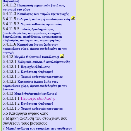
Παγκόσμια)
6.4.11.2
Περιγραφή σημαντικών βιοτόπων,
κατανομή στο χώρο
6.4.11.3
Κατάλογος των πτηνών της περιοχής
6.4.11.5
Ενδημικά, σπάνια, ή απειλούμενα είδη
6.4.11.5.3
Νομικό καθεστώς προστασίας
6.4.11.5.5
Ειδικές δραστηριότητες
(απελευθερώσεις, απαγορεύσεις κυνηγιού,
δακτυλιώσεις, περιθάλψεις, καταμετρήσεις
πληθυσμών, συστηματικές παρατηρήσεις)
6.4.11.6
Καταφύγια άγριας ζωής στον
παρακείμενο χώρο, άμεσα συνδεδεμένα με την
περιοχή
6.4.12
Μεγάλα Θηλαστικά (κατάλογος)
6.4.12.1
Ενδημικά, σπάνια, ή απειλούμενα είδη
6.4.12.1.1
Περιοχές εξάπλωσης
6.4.12.1.2
Κατάσταση πληθυσμού
6.4.12.1.3
Νομικό καθεστώς προστασίας
6.4.12.2
Καταφύγια άγριας ζωής στον
παρακείμενο χώρο, άμεσα συνδεδεμένα με τον
βιότοπο
6.4.13
Μικρά Θηλαστικά (κατάλογος)
6.4.13.1.1
Περιοχές εξάπλωσης
6.4.13.1.2
Κατάσταση πληθυσμού
6.4.13.1.3
Νομικό καθεστώς προστασίας
6.5
Καταφύγια άγριας ζωής
7
Μερική ανάλυση των στοιχείων, που
συνθέτουν τους βιοτόπους
7
Μερική ανάλυση των στοιχείων, που συνθέτουν