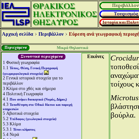
Αρχική σελίδα
Περιβάλλον
Εύρεση ανά γεωγραφική περιοχή
Μικρά Θηλαστικά
Εικόνες
Crocidur
1
Φυσική γεωγραφία
τοποθεσί
1.1
Τόπος, Θέση, Γενική Περιγραφή
αναχώματ
(γεωμορφολογικά στοιχεία)
2
Γενικά ιστορικά στοιχεία για το
τοίχους 
περιβάλλον
3
Κλίμα στο χθές και σήμερα
4
Πολιτική Γεωγραφία
Microtus
4.1
Που ανήκει διοικητικά (Νομός, Δήμος)
4.3
βλάστηση
Τοποθέτηση στο Οδικό δίκτυο και παροχή
υπηρεσιών
5
Αβιοτικά στοιχεία
βούρλα.
5.2
Υπέδαφος (γεωλογικά στοιχεία)
5.3
Κλίμα
5.3.1
Τύποι κλίματος
5.4
Νερά