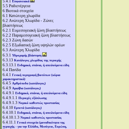
5.4.1
Επιφανειακά
5.5
Ραδιενέργεια
6
Βιοτικά στοιχεία
6.1
Κατώτερη χλωρίδα
6.2
Aνώτερη Χλωρίδα - Ζώνες
βλαστήσεως
6.2.1
Ευμεσογειακή ζώνη βλαστήσεως
6.2.2
Παραμεσογειακή ζώνη βλαστήσεως
6.2.3
Ζώνη δασών
6.2.5
Εξωδασική ζώνη υψηλών ορέων
6.3
Aνώτερη Χλωρίδα
6.3.1
Υδροχαρής βλάστηση
6.3.13
Κατάλογος χλωρίδας της περιοχής
6.3.13.1
Ενδημικά, σπάνια, ή απειλούμενα είδη
6.4
Πανίδα
6.4.1
Γενική περιγραφή βιοτόπων (κύρια
χαρακτηριστικά)
6.4.5
Αρθρόποδα (κατάλογος)
6.4.9
Αμφίβια (κατάλογος)
6.4.9.1
Ενδημικά, σπάνια, ή απειλούμενα είδη
6.4.9.1.1
Περιοχές εξάπλωσης
6.4.9.1.3
Νομικό καθεστώς προστασίας
6.4.10
Ερπετά (κατάλογος)
6.4.10.1
Ενδημικά, σπάνια, ή απειλούμενα είδη
6.4.10.1.3
Νομικό καθεστώς προστασίας
6.4.11.1
Γενικά στοιχεία (μοναδικότητα της
περιοχής - για την Ελλάδα, Μεσόγειο, Ευρώπη,