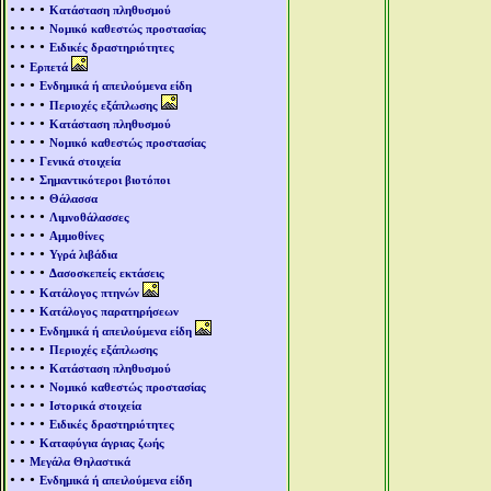
• • • •
Κατάσταση πληθυσμού
• • • •
Νομικό καθεστώς προστασίας
• • • •
Ειδικές δραστηριότητες
• •
Ερπετά
• • •
Ενδημικά ή απειλούμενα είδη
• • • •
Περιοχές εξάπλωσης
• • • •
Κατάσταση πληθυσμού
• • • •
Νομικό καθεστώς προστασίας
• • •
Γενικά στοιχεία
• • •
Σημαντικότεροι βιοτόποι
• • • •
Θάλασσα
• • • •
Λιμνοθάλασσες
• • • •
Αμμοθίνες
• • • •
Υγρά λιβάδια
• • • •
Δασοσκεπείς εκτάσεις
• • •
Κατάλογος πτηνών
• • •
Κατάλογος παρατηρήσεων
• • •
Ενδημικά ή απειλούμενα είδη
• • • •
Περιοχές εξάπλωσης
• • • •
Κατάσταση πληθυσμού
• • • •
Νομικό καθεστώς προστασίας
• • • •
Ιστορικά στοιχεία
• • • •
Ειδικές δραστηριότητες
• • •
Καταφύγια άγριας ζωής
• •
Μεγάλα Θηλαστικά
• • •
Ενδημικά ή απειλούμενα είδη