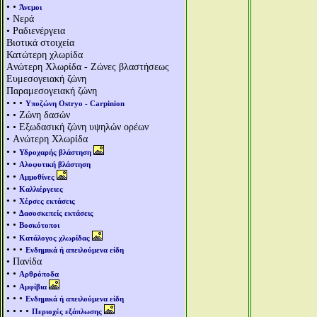
• •
Άνεμοι
• Νερά
• Ραδιενέργεια
Βιοτικά στοιχεία
Κατώτερη χλωρίδα
Aνώτερη Χλωρίδα - Ζώνες βλαστήσεως
Ευμεσογειακή ζώνη
Παραμεσογειακή ζώνη
• • •
Υποζώνη Ostryo - Carpinion
• • Ζώνη δασών
• • Εξωδασική ζώνη υψηλών ορέων
• Aνώτερη Χλωρίδα
• •
Υδροχαρής βλάστηση
• •
Αλοφυτική βλάστηση
• •
Αμμοθίνες
• •
Καλλιέργειες
• •
Χέρσες εκτάσεις
• •
Δασοσκεπείς εκτάσεις
• •
Βοσκότοποι
• •
Κατάλογος χλωρίδας
• • •
Ενδημικά ή απειλούμενα είδη
• Πανίδα
• •
Αρθρόποδα
• •
Αμφίβια
• • •
Ενδημικά ή απειλούμενα είδη
• • • •
Περιοχές εξάπλωσης