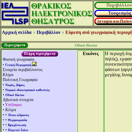
Αρχική σελίδα
Περιβάλλον
Εύρεση ανά γεωγραφική περιοχή
Οδικό δίκτυο
Εικόνες
Η περιοχή δομ
πηλός), εμφαν
Φυσική γεωγραφία
συνεκτικότητα
•
Γενική Περιγραφή
φάσεων (αργιλ
Στοιχεία περιβάλλοντος
Κλίμα
μεγάλης δυναμ
Πολιτική Γεωγραφία
•
Νομός, Δήμος
•
Νομικό-ιδιοκτησιακό καθεστώς
•
Οδικό δίκτυο
Αβιοτικά στοιχεία
•
Υπέδαφος
• Κλίμα
• •
Τύποι κλίματος
• •
Θερμοκρασία
• •
Βροχόπτωση
• •
Παγετοί-Χιόνι