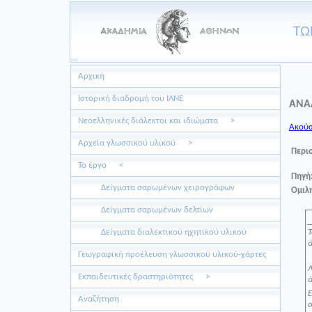
ΤΩ
Αρχική
Ιστορική διαδρομή του ΙΛΝΕ
ΑΝΑΛ
Νεοελληνικές διάλεκτοι και ιδιώματα
>
Ακούσ
Aρχεία γλωσσικού υλικού
>
Περι
Το έργο
<
Πηγή
Δείγματα σαρωμένων χειρογράφων
Ομιλη
Δείγματα σαρωμένων δελτίων
Δείγματα διαλεκτικού ηχητικού υλικού
ά
Γεωγραφική προέλευση γλωσσικού υλικού-χάρτες
Λ
Εκπαιδευτικές δραστηριότητες
>
ά
Ε
Αναζήτηση