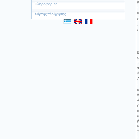
β
Πληροφορίες
-
κ
Χάρτης πλοήγησης
Ε
-
υ
Έ
φ
λ
Λ
κ
λ
Ο
β
γ
-