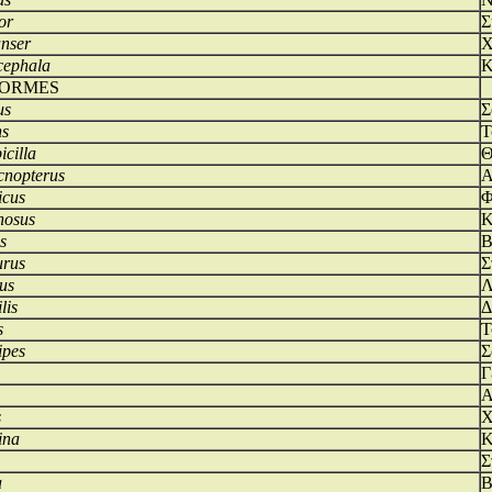
or
Σ
nser
Χ
cephala
Κ
FORMES
us
Σ
ns
Τ
icilla
Θ
cnopterus
Α
icus
Φ
nosus
Κ
s
Β
urus
Σ
us
Λ
lis
Δ
s
Τ
ipes
Σ
Γ
Α
s
Χ
ina
Κ
Σ
a
Β