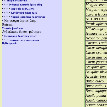
• •
Μικρά Θηλαστικά
• • •
Mergus serrat
Ενδημικά ή απειλούμενα είδη
• • • •
Περιοχές εξάπλωσης
Mergus merga
• • • •
Κατάσταση πληθυσμού
Oxyura leuco
• • • •
Νομικό καθεστώς προστασίας
ACCIPITRI
• Καταφύγια άγριας ζωής
Pernis apivor
Βιότοποι
Milvus migra
Στοιχεία βιοτόπων
Ανθρώπινες δραστηριότητες
Haliaeetus alb
•
Περιγραφή δραστηριοτήτων
Neophron per
• • •
Επιστημονικές καταγραφές
Circaetus gall
Βιβλιογραφία
Circus aerugi
Circus cyaneu
Circus macro
Circus pygarg
Accipiter genti
Accipiter nisu
Accipiter brev
Buteo buteo
Buteo rufinus
Buteo lagopu
Aquila pomar
Aquila clanga
Aquila heliac