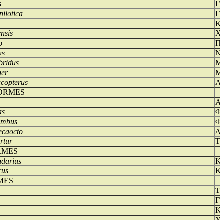
s
Γ
nilotica
Γ
Κ
ensis
Χ
o
Π
ns
Ν
bridus
Μ
ger
Μ
ucopterus
Α
ORMES
Α
as
Φ
umbus
Φ
decaocto
Δ
urtur
Τ
RMES
ndarius
Κ
rus
Κ
MES
Τ
Γ
a
Κ
Χ