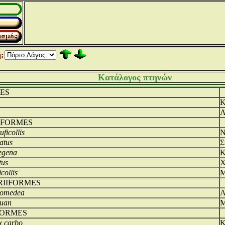
:
Κατάλογος πτηνών
ES
Κ
Λ
IFORMES
ficollis
Ν
atus
Σ
egena
Κ
tus
Χ
collis
Μ
RIIFORMES
diomedea
Α
ouan
Μ
FORMES
x carbo
Κ