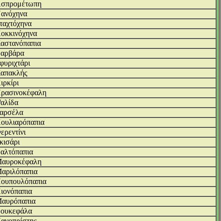
σπρομέτωπη
ανόχηνα
ταχτόχηνα
οκκινόχηνα
αστανόπαπια
αρβάρα
φυριχτάρι
απακλής
ιρκίρι
ρασινοκέφαλη
αλίδα
αρσέλα
ουλιαρόπαπια
ερεντίνι
κισάρι
αλτόπαπια
αυροκέφαλη
αριλόπαπια
ουπουλόπαπια
ιονόπαπια
αυρόπαπια
ουκεφάλα
ανοπρίστης