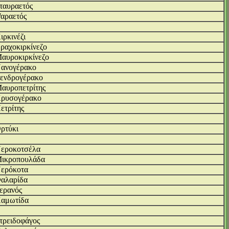
ταυραετός
αραετός
ιρκινέζι
ραχοκιρκίνεζο
αυροκιρκίνεζο
ανογέρακο
ενδρογέρακο
αυροπετρίτης
ρυσογέρακο
ετρίτης
ρτύκι
εροκοτσέλα
ικροπουλάδα
ερόκοτα
αλαρίδα
ερανός
αμωτίδα
τρειδοφάγος