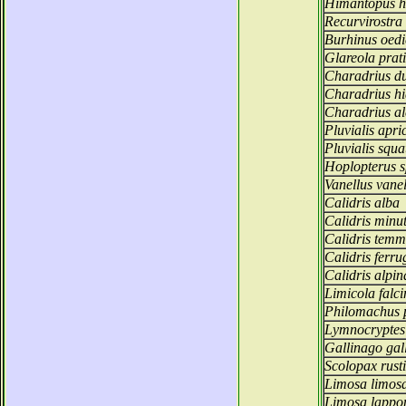
Himantopus h
Recurvirostra
Burhinus oed
Glareola prat
Charadrius d
Charadrius hi
Charadrius al
Pluvialis apri
Pluvialis squa
Hoplopterus s
Vanellus vanel
Calidris alba
Calidris minu
Calidris temm
Calidris ferru
Calidris alpin
Limicola falci
Philomachus 
Lymnocryptes
Gallinago gal
Scolopax rust
Limosa limos
Limosa lappo