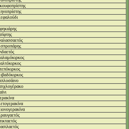
κουφοπρίστης
ηνοπρίστης
εφαλούδι
φηκιάρης
σίφτης
αλασσαετός
σπροπάρης
ιδαετός
αλαμόκιρκος
αλτόκιρκος
τεπόκιρκος
ιβαδόκιρκος
ιπλοσάινο
σιχλογέρακο
αϊνι
ερακίνα
ετογερακίνα
ιονογερακίνα
ραυγαετός
τικταετός
ασιλαετός