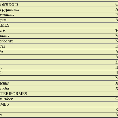
aristotelis
Θ
x pygmaeus
Λ
crotalus
Ρ
spus
Α
RMES
aris
Ή
nutus
Μ
cticorax
Ν
des
Κ
ta
Λ
Α
Σ
ea
Π
ia
Π
Μ
nellus
Χ
orodia
Χ
PTERIFORMES
s ruber
Φ
RMES
Κ
s
Α