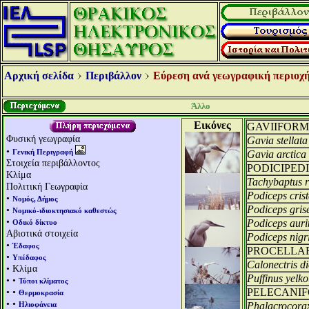
Αρχική σελίδα
Περιβάλλον
Εύρεση ανά γεωγραφική περιοχή
Άλλο
Εικόνες
GAVIIFORM
Φυσική γεωγραφία
Gavia stellata
•
Γενική Περιγραφή
Gavia arctica
Στοιχεία περιβάλλοντος
PODICIPED
Κλίμα
Tachybaptus ru
Πολιτική Γεωγραφία
Podiceps crist
•
Νομός, Δήμος
Podiceps gris
•
Νομικό-ιδιοκτησιακό καθεστώς
•
Podiceps auri
Οδικό δίκτυο
Αβιοτικά στοιχεία
Podiceps nigri
•
Έδαφος
PROCELLA
•
Υπέδαφος
Calonectris 
• Κλίμα
Puffinus yelk
• •
Τύποι κλίματος
• •
PELECANI
Θερμοκρασία
• •
Ηλιοφάνεια
Phalacrocora