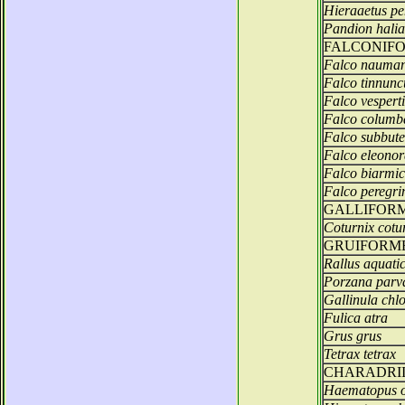
Hieraaetus pe
Pandion halia
FALCONIF
Falco nauman
Falco tinnunc
Falco vespert
Falco columb
Falco subbut
Falco eleono
Falco biarmi
Falco peregri
GALLIFOR
Coturnix cotu
GRUIFORM
Rallus aquati
Porzana parv
Gallinula chl
Fulica atra
Grus grus
Tetrax tetrax
CHARADRI
Haematopus o