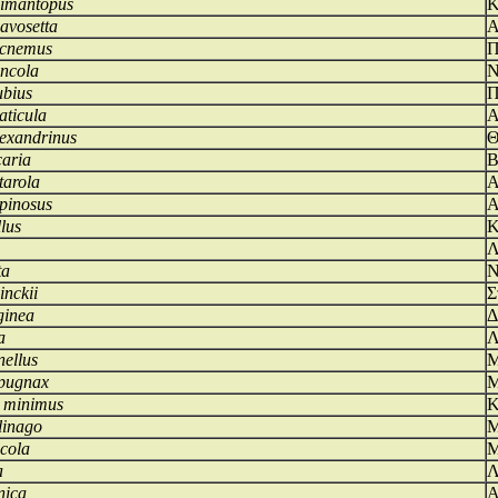
imantopus
Κ
 avosetta
Α
icnemus
Π
incola
Ν
ubius
Π
aticula
Α
exandrinus
Θ
caria
Β
tarola
Α
pinosus
Α
lus
Κ
Λ
ta
Ν
inckii
Σ
ginea
Δ
a
Λ
nellus
Μ
pugnax
Μ
 minimus
Κ
linago
Μ
icola
Μ
a
Λ
nica
Α