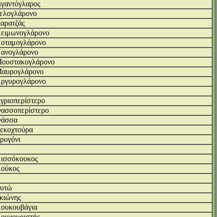
ιγαντόγλαρος
ελογλάρονο
αρατζάς
ειμωνογλάρονο
οταμογλάρονο
ανογλάρονο
ουστακογλάρονο
αυρογλάρονο
ργυρογλάρονο
γριοπερίστερο
ασσοπερίστερο
άσσα
εκοχτούρα
ρυγόνι
ισσόκουκος
ούκος
υτώ
κιώνης
ουκουβάγια
ουχουριστής