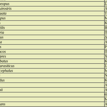
aeopus
Σ
irostris
Λ
uata
Τ
opus
Μ
s
Κ
ilis
Β
ria
Π
pus
Δ
la
Λ
s
Ρ
ucos
Π
pres
Χ
batus
Κ
arasiticus
Σ
cephalus
Μ
s
Ν
dus
Κ
Λ
ii
Α
Θ
Μ
nans
Α