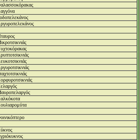
αλασσοκόρακας
αγγόνα
οδοπελεκάνος
ργυροπελεκάνος
ταυρος
ικροτσικνιάς
υχτοκόρακας
ρυπτοτσικνιάς
ευκοτσικνιάς
ργυροτσικνιάς
ταχτοτσικνιάς
ορφυροτσικνιάς
ελαργός
αυροπελαργός
αλκόκοτα
ουλιαρομύτα
οινικόπτερο
ύκνος
γριόκυκνος