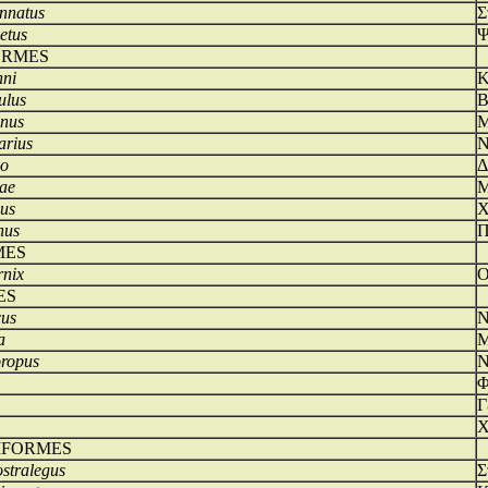
nnatus
Σ
etus
Ψ
ORMES
ni
Κ
ulus
Β
inus
Μ
arius
Ν
eo
Δ
rae
Μ
cus
Χ
nus
Π
MES
rnix
Ο
ES
cus
Ν
a
Μ
oropus
Ν
Φ
Γ
Χ
IFORMES
stralegus
Σ