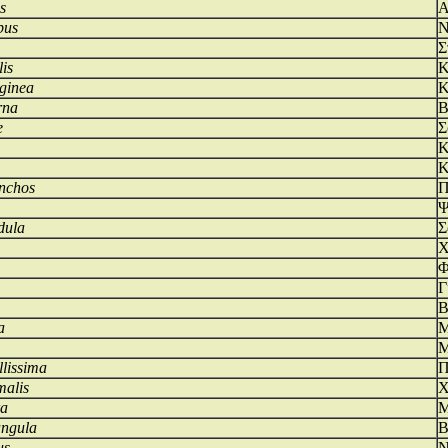
s
Α
pus
Ν
Σ
lis
Κ
ginea
Κ
rna
Β
e
Σ
Κ
Κ
ynchos
Π
Ψ
dula
Σ
Χ
Φ
Γ
Β
a
Μ
Μ
lissima
Π
malis
Χ
ra
Μ
angula
Β
us
Ν