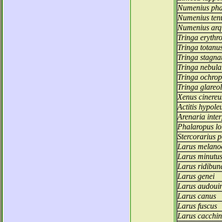
Numenius ph
Numenius tenu
Numenius arq
Tringa erythr
Tringa totanu
Tringa stagnat
Tringa nebula
Tringa ochro
Tringa glareo
Xenus cinereu
Actitis hypole
Arenaria inter
Phalaropus lo
Stercorarius p
Larus melano
Larus minutu
Larus ridibun
Larus genei
Larus audouin
Larus canus
Larus fuscus
Larus cacchi