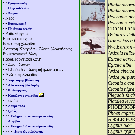
• •
Βροχόπτωση
Phalacrocorax 
• •
Παγετοί-Χιόνι
Phalacrocora
• •
Άνεμοι
Pelecanus ono
• Νερά
Pelecanus cri
• •
Επιφανειακά
• •
CICONIIFO
Ποιότητα νερών
• Ραδιενέργεια
Botaurus stell
Βιοτικά στοιχεία
Ixobrychus mi
Κατώτερη χλωρίδα
Nycticorax ny
Aνώτερη Χλωρίδα - Ζώνες βλαστήσεως
Ardeola ralloi
Ευμεσογειακή ζώνη
Egretta garzet
Παραμεσογειακή ζώνη
• • Ζώνη δασών
Egretta alba
• • Εξωδασική ζώνη υψηλών ορέων
Ardea cinerea
• Aνώτερη Χλωρίδα
Ardea purpur
• •
Υδροχαρής βλάστηση
Ciconia cicon
• •
Αλοφυτική βλάστηση
Ciconia nigra
• •
Καλλιέργειες
Plegadis falci
• •
Κατάλογος χλωρίδας
• Πανίδα
Platalea leuc
• •
Αρθρόποδα
PHOENICO
• •
Ιχθείς
Phoenicopteru
• • •
Ενδημικά ή απειλούμενα είδη
ANSERIFO
• •
Αμφίβια
Cygnus olor
• • •
Ενδημικά ή απειλούμενα είδη
• • • •
Cygnus cygnu
Περιοχές εξάπλωσης