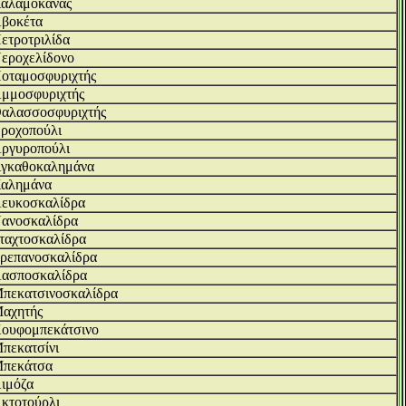
αλαμοκανάς
βοκέτα
ετροτριλίδα
εροχελίδονο
οταμοσφυριχτής
μμοσφυριχτής
αλασσοσφυριχτής
ροχοπούλι
ργυροπούλι
γκαθοκαλημάνα
αλημάνα
ευκοσκαλίδρα
ανοσκαλίδρα
ταχτοσκαλίδρα
ρεπανοσκαλίδρα
ασποσκαλίδρα
πεκατσινοσκαλίδρα
αχητής
ουφομπεκάτσινο
πεκατσίνι
πεκάτσα
ιμόζα
κτοτούρλι