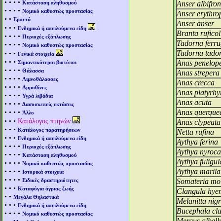
• • • •
Κατάσταση πληθυσμού
Anser albifron
• • • •
Νομικό καθεστώς προστασίας
Anser erythro
• •
Ερπετά
Anser anser
• • •
Ενδημικά ή απειλούμενα είδη
Branta ruficol
• • • •
Περιοχές εξάπλωσης
Tadorna ferru
• • • •
Νομικό καθεστώς προστασίας
Tadorna tado
• • •
Γενικά στοιχεία
• • •
Anas penelop
Σημαντικότεροι βιοτόποι
• • • •
Θάλασσα
Anas strepera
• • • •
Λιμνοθάλασσες
Anas crecca
• • • •
Αμμοθίνες
Anas platyrh
• • • •
Υγρά λιβάδια
Anas acuta
• • • •
Δασοσκεπείς εκτάσεις
• • • •
Anas querque
Άλλο
• • •
Κατάλογος πτηνών
Anas clypeata
• • •
Κατάλογος παρατηρήσεων
Netta rufina
• • •
Ενδημικά ή απειλούμενα είδη
Aythya ferina
• • • •
Περιοχές εξάπλωσης
Aythya nyroca
• • • •
Κατάσταση πληθυσμού
Aythya fuligul
• • • •
Νομικό καθεστώς προστασίας
• • • •
Aythya marila
Ιστορικά στοιχεία
• • • •
Ειδικές δραστηριότητες
Somateria mol
• • •
Καταφύγια άγριας ζωής
Clangula hye
• •
Μεγάλα Θηλαστικά
Melanitta nig
• • •
Ενδημικά ή απειλούμενα είδη
Bucephala cl
• • • •
Νομικό καθεστώς προστασίας
Mergus albell