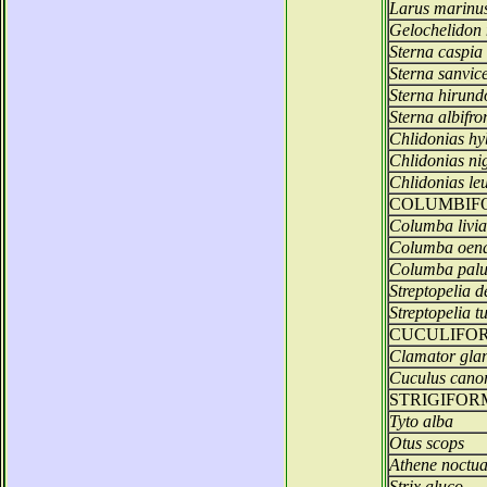
Larus marinu
Gelochelidon 
Sterna caspia
Sterna sanvic
Sterna hirund
Sterna albifro
Chlidonias hy
Chlidonias ni
Chlidonias le
COLUMBIF
Columba livia
Columba oen
Columba pal
Streptopelia 
Streptopelia t
CUCULIFO
Clamator gla
Cuculus cano
STRIGIFOR
Tyto alba
Otus scops
Athene noctu
Strix aluco