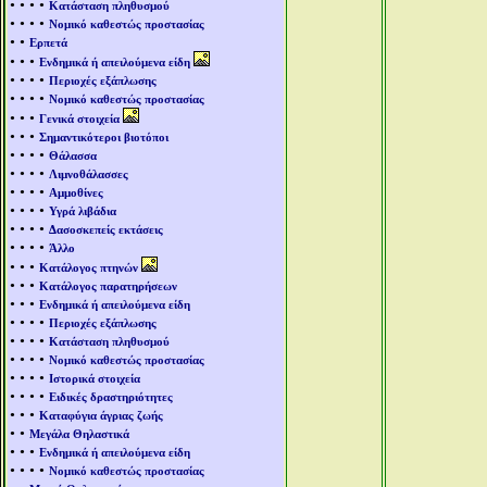
• • • •
Κατάσταση πληθυσμού
• • • •
Νομικό καθεστώς προστασίας
• •
Ερπετά
• • •
Ενδημικά ή απειλούμενα είδη
• • • •
Περιοχές εξάπλωσης
• • • •
Νομικό καθεστώς προστασίας
• • •
Γενικά στοιχεία
• • •
Σημαντικότεροι βιοτόποι
• • • •
Θάλασσα
• • • •
Λιμνοθάλασσες
• • • •
Αμμοθίνες
• • • •
Υγρά λιβάδια
• • • •
Δασοσκεπείς εκτάσεις
• • • •
Άλλο
• • •
Κατάλογος πτηνών
• • •
Κατάλογος παρατηρήσεων
• • •
Ενδημικά ή απειλούμενα είδη
• • • •
Περιοχές εξάπλωσης
• • • •
Κατάσταση πληθυσμού
• • • •
Νομικό καθεστώς προστασίας
• • • •
Ιστορικά στοιχεία
• • • •
Ειδικές δραστηριότητες
• • •
Καταφύγια άγριας ζωής
• •
Μεγάλα Θηλαστικά
• • •
Ενδημικά ή απειλούμενα είδη
• • • •
Νομικό καθεστώς προστασίας