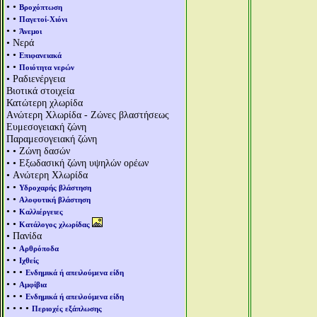
• •
Βροχόπτωση
• •
Παγετοί-Χιόνι
• •
Άνεμοι
• Νερά
• •
Επιφανειακά
• •
Ποιότητα νερών
• Ραδιενέργεια
Βιοτικά στοιχεία
Κατώτερη χλωρίδα
Aνώτερη Χλωρίδα - Ζώνες βλαστήσεως
Ευμεσογειακή ζώνη
Παραμεσογειακή ζώνη
• • Ζώνη δασών
• • Εξωδασική ζώνη υψηλών ορέων
• Aνώτερη Χλωρίδα
• •
Υδροχαρής βλάστηση
• •
Αλοφυτική βλάστηση
• •
Καλλιέργειες
• •
Κατάλογος χλωρίδας
• Πανίδα
• •
Αρθρόποδα
• •
Ιχθείς
• • •
Ενδημικά ή απειλούμενα είδη
• •
Αμφίβια
• • •
Ενδημικά ή απειλούμενα είδη
• • • •
Περιοχές εξάπλωσης